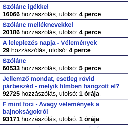
Szólánc igékkel
16066
hozzászólás,
utolsó:
4 perce
.
Szólánc melléknevekkel
20186
hozzászólás,
utolsó:
4 perce
.
A leleplezés napja - Vélemények
29
hozzászólás,
utolsó:
4 perce
.
Szólánc
60533
hozzászólás,
utolsó:
5 perce
.
Jellemző mondat, esetleg rövid
párbeszéd - melyik filmben hangzott el?
92725
hozzászólás,
utolsó:
1 órája
.
F mint foci - Avagy vélemények a
bajnokságokról
93171
hozzászólás,
utolsó:
1 órája
.