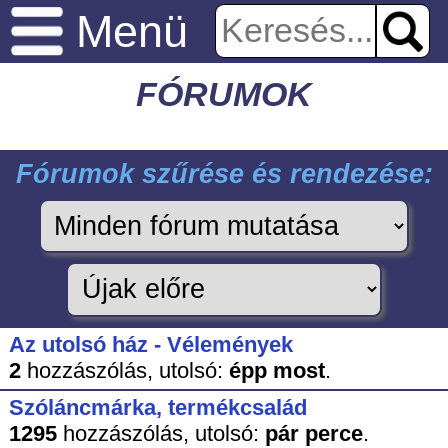
Menü
FÓRUMOK
Fórumok szűrése és rendezése:
Az utolsó ház - Vélemények
2
hozzászólás,
utolsó:
épp most
.
Szóláncmárka, termékcsalád
1295
hozzászólás,
utolsó:
pár perce
.