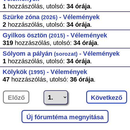
1
hozzászólás,
utolsó:
34 órája
.
Szürke zóna
- Vélemények
(2026)
2
hozzászólás,
utolsó:
34 órája
.
Gyilkos ösztön
- Vélemények
(2015)
319
hozzászólás,
utolsó:
34 órája
.
Sólyom a pályán
- Vélemények
(sorozat)
1
hozzászólás,
utolsó:
34 órája
.
Kölykök
- Vélemények
(1995)
47
hozzászólás,
utolsó:
36 órája
.
Előző
Következő
Új fórumtéma megnyitása