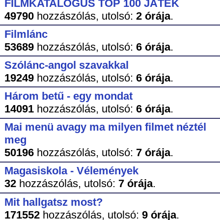
FILMKATALÓGUS TOP 100 JÁTÉK
49790
hozzászólás,
utolsó:
2 órája
.
Filmlánc
53689
hozzászólás,
utolsó:
6 órája
.
Szólánc-angol szavakkal
19249
hozzászólás,
utolsó:
6 órája
.
Három betű - egy mondat
14091
hozzászólás,
utolsó:
6 órája
.
Mai menü avagy ma milyen filmet néztél
meg
50196
hozzászólás,
utolsó:
7 órája
.
Magasiskola - Vélemények
32
hozzászólás,
utolsó:
7 órája
.
Mit hallgatsz most?
171552
hozzászólás,
utolsó:
9 órája
.