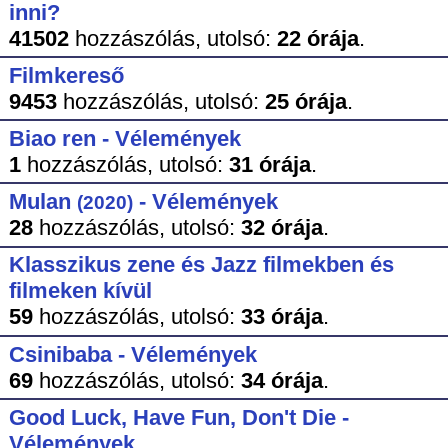
inni?
41502
hozzászólás,
utolsó:
22 órája
.
Filmkereső
9453
hozzászólás,
utolsó:
25 órája
.
Biao ren - Vélemények
1
hozzászólás,
utolsó:
31 órája
.
Mulan
- Vélemények
(2020)
28
hozzászólás,
utolsó:
32 órája
.
Klasszikus zene és Jazz filmekben és
filmeken kívül
59
hozzászólás,
utolsó:
33 órája
.
Csinibaba - Vélemények
69
hozzászólás,
utolsó:
34 órája
.
Good Luck, Have Fun, Don't Die -
Vélemények