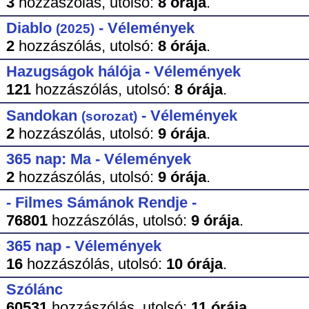
3
hozzászólás,
utolsó:
8 órája
.
Diablo
- Vélemények
(2025)
2
hozzászólás,
utolsó:
8 órája
.
Hazugságok hálója - Vélemények
121
hozzászólás,
utolsó:
8 órája
.
Sandokan
- Vélemények
(sorozat)
2
hozzászólás,
utolsó:
9 órája
.
365 nap: Ma - Vélemények
2
hozzászólás,
utolsó:
9 órája
.
- Filmes Sámánok Rendje -
76801
hozzászólás,
utolsó:
9 órája
.
365 nap - Vélemények
16
hozzászólás,
utolsó:
10 órája
.
Szólánc
60531
hozzászólás,
utolsó:
11 órája
.