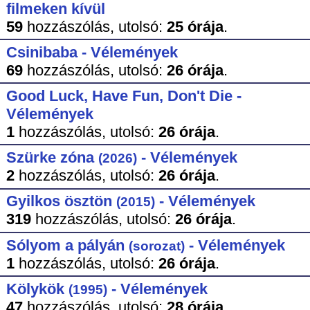
filmeken kívül
59
hozzászólás,
utolsó:
25 órája
.
Csinibaba - Vélemények
69
hozzászólás,
utolsó:
26 órája
.
Good Luck, Have Fun, Don't Die -
Vélemények
1
hozzászólás,
utolsó:
26 órája
.
Szürke zóna
- Vélemények
(2026)
2
hozzászólás,
utolsó:
26 órája
.
Gyilkos ösztön
- Vélemények
(2015)
319
hozzászólás,
utolsó:
26 órája
.
Sólyom a pályán
- Vélemények
(sorozat)
1
hozzászólás,
utolsó:
26 órája
.
Kölykök
- Vélemények
(1995)
47
hozzászólás,
utolsó:
28 órája
.