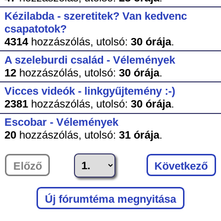
Kézilabda - szeretitek? Van kedvenc
csapatotok?
4314
hozzászólás,
utolsó:
30 órája
.
A szeleburdi család - Vélemények
12
hozzászólás,
utolsó:
30 órája
.
Vicces videók - linkgyűjtemény :-)
2381
hozzászólás,
utolsó:
30 órája
.
Escobar - Vélemények
20
hozzászólás,
utolsó:
31 órája
.
Előző
Következő
Új fórumtéma megnyitása