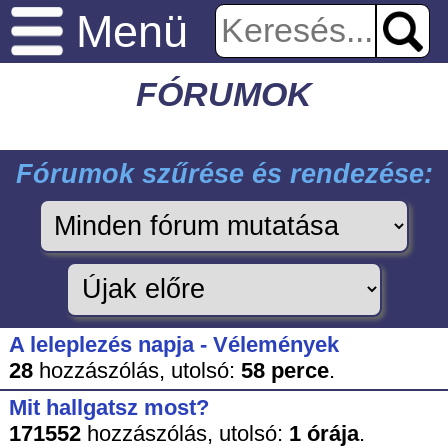
Menü
FÓRUMOK
Fórumok szűrése és rendezése:
A leleplezés napja - Vélemények
28
hozzászólás,
utolsó:
58 perce
.
Mit hallgatsz most?
171552
hozzászólás,
utolsó:
1 órája
.