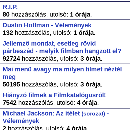
R.I.P.
80
hozzászólás,
utolsó:
1 órája
.
Dustin Hoffman - Vélemények
132
hozzászólás,
utolsó:
1 órája
.
Jellemző mondat, esetleg rövid
párbeszéd - melyik filmben hangzott el?
92724
hozzászólás,
utolsó:
3 órája
.
Mai menü avagy ma milyen filmet néztél
meg
50195
hozzászólás,
utolsó:
3 órája
.
Hiányzó filmek a Filmkatalógusról!
7542
hozzászólás,
utolsó:
4 órája
.
Michael Jackson: Az ítélet
-
(sorozat)
Vélemények
2
hozzászólás,
utolsó:
4 órája
.