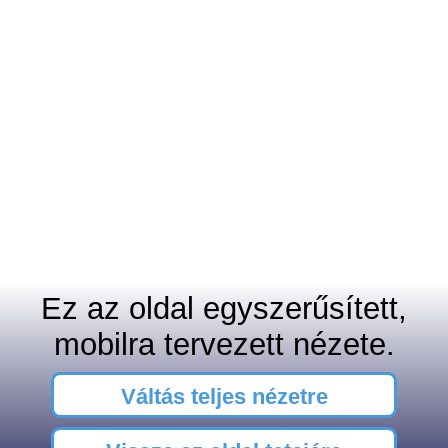
Ez az oldal egyszerűsített,
mobilra tervezett nézete.
Váltás teljes nézetre