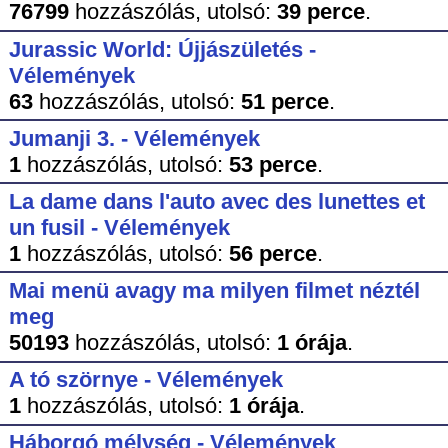
76799
hozzászólás,
utolsó:
39 perce
.
Jurassic World: Újjászületés -
Vélemények
63
hozzászólás,
utolsó:
51 perce
.
Jumanji 3. - Vélemények
1
hozzászólás,
utolsó:
53 perce
.
La dame dans l'auto avec des lunettes et
un fusil - Vélemények
1
hozzászólás,
utolsó:
56 perce
.
Mai menü avagy ma milyen filmet néztél
meg
50193
hozzászólás,
utolsó:
1 órája
.
A tó szörnye - Vélemények
1
hozzászólás,
utolsó:
1 órája
.
Háborgó mélység - Vélemények