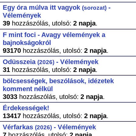
Egy óra múlva itt vagyok
-
(sorozat)
Vélemények
39
hozzászólás,
utolsó:
2 napja
.
F mint foci - Avagy vélemények a
bajnokságokról
93170
hozzászólás,
utolsó:
2 napja
.
Odüsszeia
- Vélemények
(2026)
31
hozzászólás,
utolsó:
2 napja
.
bölcsességek, beszólások, idézetek
komment nélkül
3033
hozzászólás,
utolsó:
2 napja
.
Érdekességek!
13417
hozzászólás,
utolsó:
2 napja
.
Vérfarkas
- Vélemények
(2026)
7
hozzászólás,
utolsó:
2 napja
.