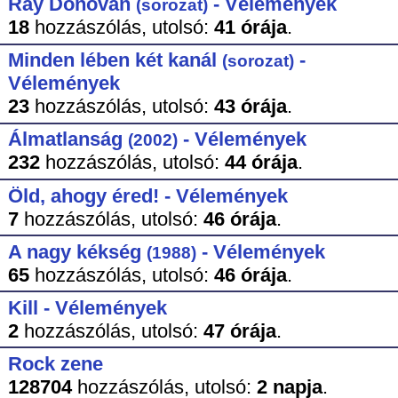
Ray Donovan
- Vélemények
(sorozat)
18
hozzászólás,
utolsó:
41 órája
.
Minden lében két kanál
-
(sorozat)
Vélemények
23
hozzászólás,
utolsó:
43 órája
.
Álmatlanság
- Vélemények
(2002)
232
hozzászólás,
utolsó:
44 órája
.
Öld, ahogy éred! - Vélemények
7
hozzászólás,
utolsó:
46 órája
.
A nagy kékség
- Vélemények
(1988)
65
hozzászólás,
utolsó:
46 órája
.
Kill - Vélemények
2
hozzászólás,
utolsó:
47 órája
.
Rock zene
128704
hozzászólás,
utolsó:
2 napja
.