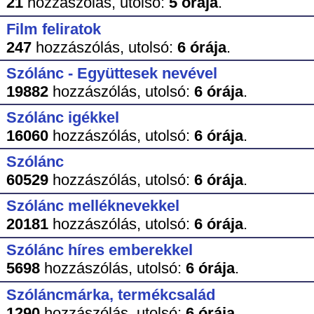
21
hozzászólás,
utolsó:
5 órája
.
Film feliratok
247
hozzászólás,
utolsó:
6 órája
.
Szólánc - Együttesek nevével
19882
hozzászólás,
utolsó:
6 órája
.
Szólánc igékkel
16060
hozzászólás,
utolsó:
6 órája
.
Szólánc
60529
hozzászólás,
utolsó:
6 órája
.
Szólánc melléknevekkel
20181
hozzászólás,
utolsó:
6 órája
.
Szólánc híres emberekkel
5698
hozzászólás,
utolsó:
6 órája
.
Szóláncmárka, termékcsalád
1290
hozzászólás,
utolsó:
6 órája
.