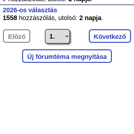
2026-os választás
1558
hozzászólás,
utolsó:
2 napja
.
Előző
Következő
Új fórumtéma megnyitása