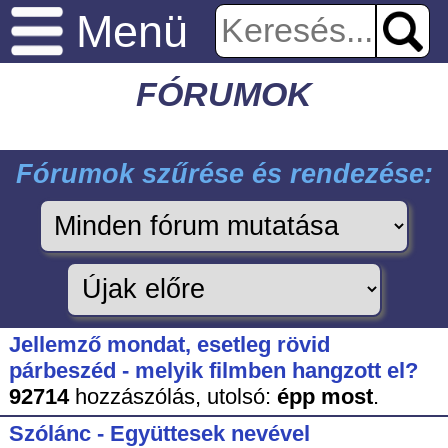
Menü
FÓRUMOK
Fórumok szűrése és rendezése:
Jellemző mondat, esetleg rövid
párbeszéd - melyik filmben hangzott el?
92714
hozzászólás,
utolsó:
épp most
.
Szólánc - Együttesek nevével