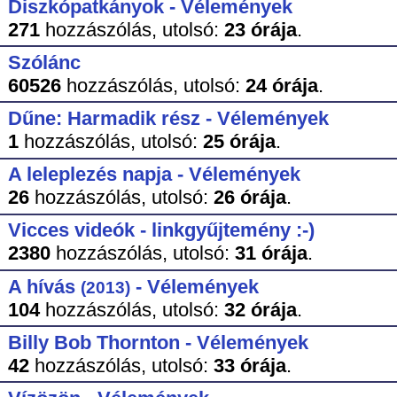
Diszkópatkányok - Vélemények
271
hozzászólás,
utolsó:
23 órája
.
Szólánc
60526
hozzászólás,
utolsó:
24 órája
.
Dűne: Harmadik rész - Vélemények
1
hozzászólás,
utolsó:
25 órája
.
A leleplezés napja - Vélemények
26
hozzászólás,
utolsó:
26 órája
.
Vicces videók - linkgyűjtemény :-)
2380
hozzászólás,
utolsó:
31 órája
.
A hívás
- Vélemények
(2013)
104
hozzászólás,
utolsó:
32 órája
.
Billy Bob Thornton - Vélemények
42
hozzászólás,
utolsó:
33 órája
.