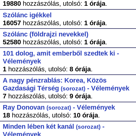
19880
hozzászólás,
utolsó:
1 órája
.
Szólánc igékkel
16057
hozzászólás,
utolsó:
1 órája
.
Szólánc (földrajzi nevekkel)
52580
hozzászólás,
utolsó:
1 órája
.
101 dolog, amit emberből szedtek ki -
Vélemények
1
hozzászólás,
utolsó:
8 órája
.
A nagy pénzrablás: Korea, Közös
Gazdasági Térség
- Vélemények
(sorozat)
7
hozzászólás,
utolsó:
9 órája
.
Ray Donovan
- Vélemények
(sorozat)
18
hozzászólás,
utolsó:
10 órája
.
Minden lében két kanál
-
(sorozat)
Vélemények