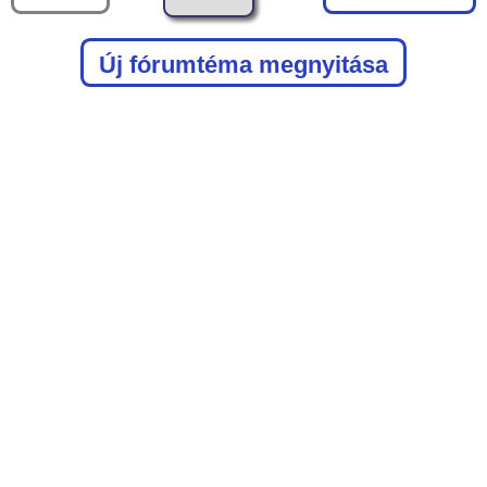
Új fórumtéma megnyitása