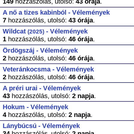
149
hozzászólás,
utolsó:
43 órája
.
A nő a tizes kabinból - Vélemények
7
hozzászólás,
utolsó:
43 órája
.
Wildcat
- Vélemények
(2025)
1
hozzászólás,
utolsó:
46 órája
.
Ördögszáj - Vélemények
2
hozzászólás,
utolsó:
46 órája
.
Veteránkocsma - Vélemények
2
hozzászólás,
utolsó:
46 órája
.
A préri urai - Vélemények
43
hozzászólás,
utolsó:
2 napja
.
Hokum - Vélemények
4
hozzászólás,
utolsó:
2 napja
.
Lánybúcsú - Vélemények
34
hozzászólás,
utolsó:
2 napja
.