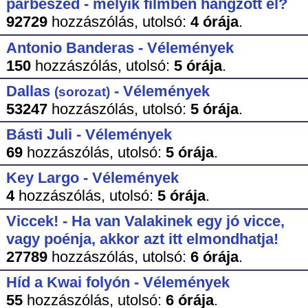
párbeszéd - melyik filmben hangzott el?
92729
hozzászólás,
utolsó:
4 órája
.
Antonio Banderas - Vélemények
150
hozzászólás,
utolsó:
5 órája
.
Dallas
- Vélemények
(sorozat)
53247
hozzászólás,
utolsó:
5 órája
.
Básti Juli - Vélemények
69
hozzászólás,
utolsó:
5 órája
.
Key Largo - Vélemények
4
hozzászólás,
utolsó:
5 órája
.
Viccek! - Ha van Valakinek egy jó vicce,
vagy poénja, akkor azt itt elmondhatja!
27789
hozzászólás,
utolsó:
6 órája
.
Híd a Kwai folyón - Vélemények
55
hozzászólás,
utolsó:
6 órája
.