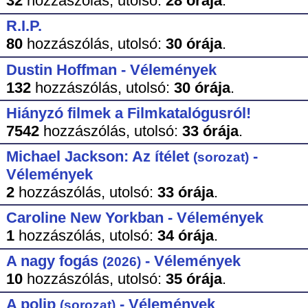
32
hozzászólás,
utolsó:
28 órája
.
R.I.P.
80
hozzászólás,
utolsó:
30 órája
.
Dustin Hoffman - Vélemények
132
hozzászólás,
utolsó:
30 órája
.
Hiányzó filmek a Filmkatalógusról!
7542
hozzászólás,
utolsó:
33 órája
.
Michael Jackson: Az ítélet
-
(sorozat)
Vélemények
2
hozzászólás,
utolsó:
33 órája
.
Caroline New Yorkban - Vélemények
1
hozzászólás,
utolsó:
34 órája
.
A nagy fogás
- Vélemények
(2026)
10
hozzászólás,
utolsó:
35 órája
.
A polip
- Vélemények
(sorozat)