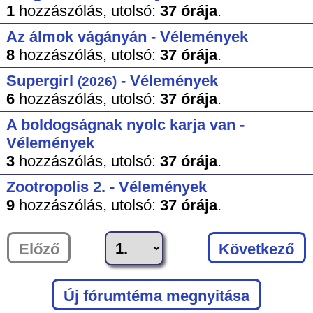
1
hozzászólás,
utolsó:
37 órája
.
Az álmok vágányán - Vélemények
8
hozzászólás,
utolsó:
37 órája
.
Supergirl
- Vélemények
(2026)
6
hozzászólás,
utolsó:
37 órája
.
A boldogságnak nyolc karja van -
Vélemények
3
hozzászólás,
utolsó:
37 órája
.
Zootropolis 2. - Vélemények
9
hozzászólás,
utolsó:
37 órája
.
Előző
Következő
Új fórumtéma megnyitása