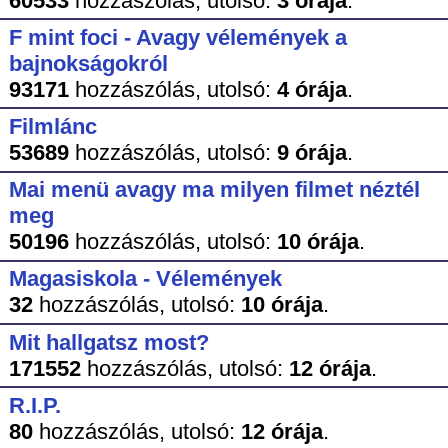
60533
hozzászólás,
utolsó:
3 órája
.
F mint foci - Avagy vélemények a
bajnokságokról
93171
hozzászólás,
utolsó:
4 órája
.
Filmlánc
53689
hozzászólás,
utolsó:
9 órája
.
Mai menü avagy ma milyen filmet néztél
meg
50196
hozzászólás,
utolsó:
10 órája
.
Magasiskola - Vélemények
32
hozzászólás,
utolsó:
10 órája
.
Mit hallgatsz most?
171552
hozzászólás,
utolsó:
12 órája
.
R.I.P.
80
hozzászólás,
utolsó:
12 órája
.