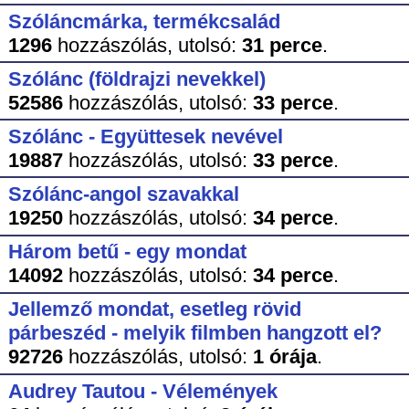
Szóláncmárka, termékcsalád
1296
hozzászólás,
utolsó:
31 perce
.
Szólánc (földrajzi nevekkel)
52586
hozzászólás,
utolsó:
33 perce
.
Szólánc - Együttesek nevével
19887
hozzászólás,
utolsó:
33 perce
.
Szólánc-angol szavakkal
19250
hozzászólás,
utolsó:
34 perce
.
Három betű - egy mondat
14092
hozzászólás,
utolsó:
34 perce
.
Jellemző mondat, esetleg rövid
párbeszéd - melyik filmben hangzott el?
92726
hozzászólás,
utolsó:
1 órája
.
Audrey Tautou - Vélemények