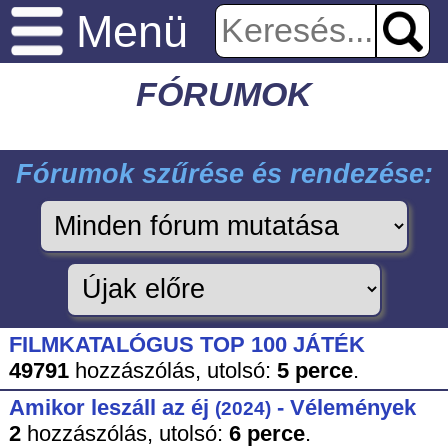
Menü
FÓRUMOK
Fórumok szűrése és rendezése:
FILMKATALÓGUS TOP 100 JÁTÉK
49791
hozzászólás,
utolsó:
5 perce
.
Amikor leszáll az éj
- Vélemények
(2024)
2
hozzászólás,
utolsó:
6 perce
.