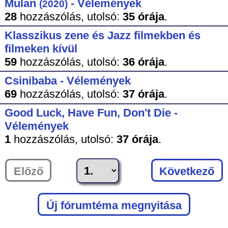
Mulan
- Vélemények
(2020)
28
hozzászólás,
utolsó:
35 órája
.
Klasszikus zene és Jazz filmekben és
filmeken kívül
59
hozzászólás,
utolsó:
36 órája
.
Csinibaba - Vélemények
69
hozzászólás,
utolsó:
37 órája
.
Good Luck, Have Fun, Don't Die -
Vélemények
1
hozzászólás,
utolsó:
37 órája
.
Előző
Következő
Új fórumtéma megnyitása