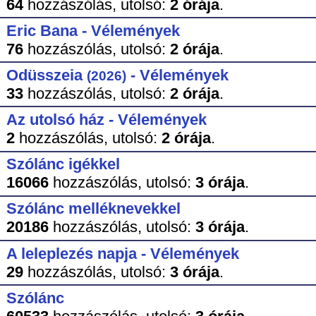
64
hozzászólás,
utolsó:
2 órája
.
Eric Bana - Vélemények
76
hozzászólás,
utolsó:
2 órája
.
Odüsszeia
- Vélemények
(2026)
33
hozzászólás,
utolsó:
2 órája
.
Az utolsó ház - Vélemények
2
hozzászólás,
utolsó:
2 órája
.
Szólánc igékkel
16066
hozzászólás,
utolsó:
3 órája
.
Szólánc melléknevekkel
20186
hozzászólás,
utolsó:
3 órája
.
A leleplezés napja - Vélemények
29
hozzászólás,
utolsó:
3 órája
.
Szólánc