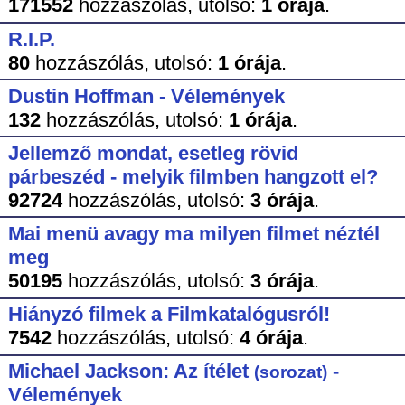
171552
hozzászólás,
utolsó:
1 órája
.
R.I.P.
80
hozzászólás,
utolsó:
1 órája
.
Dustin Hoffman - Vélemények
132
hozzászólás,
utolsó:
1 órája
.
Jellemző mondat, esetleg rövid
párbeszéd - melyik filmben hangzott el?
92724
hozzászólás,
utolsó:
3 órája
.
Mai menü avagy ma milyen filmet néztél
meg
50195
hozzászólás,
utolsó:
3 órája
.
Hiányzó filmek a Filmkatalógusról!
7542
hozzászólás,
utolsó:
4 órája
.
Michael Jackson: Az ítélet
-
(sorozat)
Vélemények