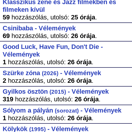
Klasszikus zene és Jazz filmekben és
filmeken kívül
59
hozzászólás,
utolsó:
25 órája
.
Csinibaba - Vélemények
69
hozzászólás,
utolsó:
26 órája
.
Good Luck, Have Fun, Don't Die -
Vélemények
1
hozzászólás,
utolsó:
26 órája
.
Szürke zóna
- Vélemények
(2026)
2
hozzászólás,
utolsó:
26 órája
.
Gyilkos ösztön
- Vélemények
(2015)
319
hozzászólás,
utolsó:
26 órája
.
Sólyom a pályán
- Vélemények
(sorozat)
1
hozzászólás,
utolsó:
26 órája
.
Kölykök
- Vélemények
(1995)