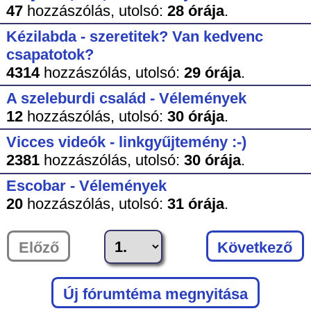
47
hozzászólás,
utolsó:
28 órája
.
Kézilabda - szeretitek? Van kedvenc
csapatotok?
4314
hozzászólás,
utolsó:
29 órája
.
A szeleburdi család - Vélemények
12
hozzászólás,
utolsó:
30 órája
.
Vicces videók - linkgyűjtemény :-)
2381
hozzászólás,
utolsó:
30 órája
.
Escobar - Vélemények
20
hozzászólás,
utolsó:
31 órája
.
Előző
Következő
Új fórumtéma megnyitása