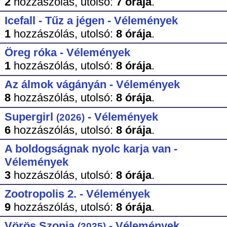
2
hozzászólás,
utolsó:
7 órája
.
Icefall - Tűz a jégen - Vélemények
1
hozzászólás,
utolsó:
8 órája
.
Öreg róka - Vélemények
1
hozzászólás,
utolsó:
8 órája
.
Az álmok vágányán - Vélemények
8
hozzászólás,
utolsó:
8 órája
.
Supergirl
- Vélemények
(2026)
6
hozzászólás,
utolsó:
8 órája
.
A boldogságnak nyolc karja van -
Vélemények
3
hozzászólás,
utolsó:
8 órája
.
Zootropolis 2. - Vélemények
9
hozzászólás,
utolsó:
8 órája
.
Vörös Szonja
- Vélemények
(2025)