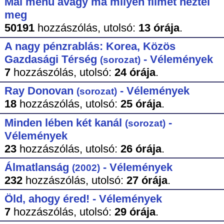
Mai menü avagy ma milyen filmet néztél
meg
50191
hozzászólás,
utolsó:
13 órája
.
A nagy pénzrablás: Korea, Közös
Gazdasági Térség
- Vélemények
(sorozat)
7
hozzászólás,
utolsó:
24 órája
.
Ray Donovan
- Vélemények
(sorozat)
18
hozzászólás,
utolsó:
25 órája
.
Minden lében két kanál
-
(sorozat)
Vélemények
23
hozzászólás,
utolsó:
26 órája
.
Álmatlanság
- Vélemények
(2002)
232
hozzászólás,
utolsó:
27 órája
.
Öld, ahogy éred! - Vélemények
7
hozzászólás,
utolsó:
29 órája
.