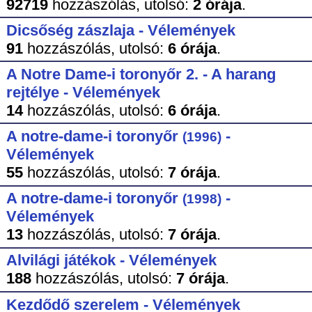
92719
hozzászólás,
utolsó:
2 órája
.
Dicsőség zászlaja - Vélemények
91
hozzászólás,
utolsó:
6 órája
.
A Notre Dame-i toronyőr 2. - A harang
rejtélye - Vélemények
14
hozzászólás,
utolsó:
6 órája
.
A notre-dame-i toronyőr
-
(1996)
Vélemények
55
hozzászólás,
utolsó:
7 órája
.
A notre-dame-i toronyőr
-
(1998)
Vélemények
13
hozzászólás,
utolsó:
7 órája
.
Alvilági játékok - Vélemények
188
hozzászólás,
utolsó:
7 órája
.
Kezdődő szerelem - Vélemények