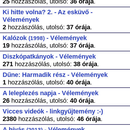
25
hozzászólás,
utolsó:
36 órája
.
Ki hitte volna? 2. - Az esküvő -
Vélemények
2
hozzászólás,
utolsó:
37 órája
.
Kalózok
- Vélemények
(1998)
19
hozzászólás,
utolsó:
37 órája
.
Diszkópatkányok - Vélemények
271
hozzászólás,
utolsó:
38 órája
.
Dűne: Harmadik rész - Vélemények
1
hozzászólás,
utolsó:
40 órája
.
A leleplezés napja - Vélemények
26
hozzászólás,
utolsó:
40 órája
.
Vicces videók - linkgyűjtemény :-)
2380
hozzászólás,
utolsó:
46 órája
.
A hívás
- Vélemények
(2013)