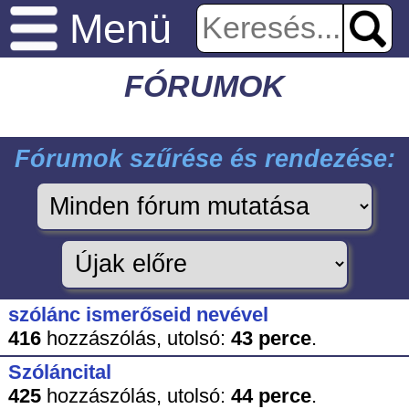
Menü
FÓRUMOK
Fórumok szűrése és rendezése:
szólánc ismerőseid nevével
416
hozzászólás,
utolsó:
43 perce
.
Szóláncital
425
hozzászólás,
utolsó:
44 perce
.