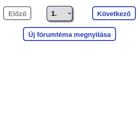
Előző
Következő
Új fórumtéma megnyitása