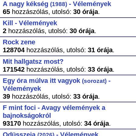
A nagy kékség
- Vélemények
(1988)
65
hozzászólás,
utolsó:
30 órája
.
Kill - Vélemények
2
hozzászólás,
utolsó:
30 órája
.
Rock zene
128704
hozzászólás,
utolsó:
31 órája
.
Mit hallgatsz most?
171542
hozzászólás,
utolsó:
33 órája
.
Egy óra múlva itt vagyok
-
(sorozat)
Vélemények
39
hozzászólás,
utolsó:
33 órája
.
F mint foci - Avagy vélemények a
bajnokságokról
93170
hozzászólás,
utolsó:
34 órája
.
Odüsszeia
- Vélemények
(2026)