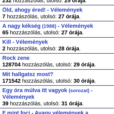
232
hozzászólás,
utolsó:
25 órája
.
Öld, ahogy éred! - Vélemények
7
hozzászólás,
utolsó:
27 órája
.
A nagy kékség
- Vélemények
(1988)
65
hozzászólás,
utolsó:
27 órája
.
Kill - Vélemények
2
hozzászólás,
utolsó:
28 órája
.
Rock zene
128704
hozzászólás,
utolsó:
29 órája
.
Mit hallgatsz most?
171542
hozzászólás,
utolsó:
30 órája
.
Egy óra múlva itt vagyok
-
(sorozat)
Vélemények
39
hozzászólás,
utolsó:
31 órája
.
F mint foci - Avagy vélemények a