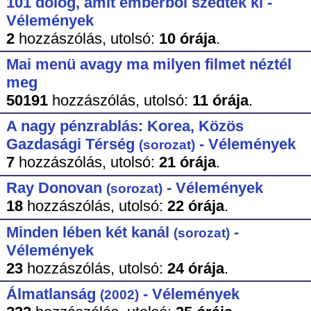
101 dolog, amit emberből szedtek ki -
Vélemények
2
hozzászólás,
utolsó:
10 órája
.
Mai menü avagy ma milyen filmet néztél
meg
50191
hozzászólás,
utolsó:
11 órája
.
A nagy pénzrablás: Korea, Közös
Gazdasági Térség
- Vélemények
(sorozat)
7
hozzászólás,
utolsó:
21 órája
.
Ray Donovan
- Vélemények
(sorozat)
18
hozzászólás,
utolsó:
22 órája
.
Minden lében két kanál
-
(sorozat)
Vélemények
23
hozzászólás,
utolsó:
24 órája
.
Álmatlanság
- Vélemények
(2002)