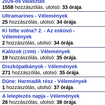
2026-os választás
1558
hozzászólás,
utolsó:
33 órája
.
Ultramarines - Vélemények
25
hozzászólás,
utolsó:
34 órája
.
Ki hitte volna? 2. - Az esküvő -
Vélemények
2
hozzászólás,
utolsó:
34 órája
.
Kalózok
- Vélemények
(1998)
19
hozzászólás,
utolsó:
35 órája
.
Diszkópatkányok - Vélemények
271
hozzászólás,
utolsó:
35 órája
.
Dűne: Harmadik rész - Vélemények
1
hozzászólás,
utolsó:
37 órája
.
A leleplezés napja - Vélemények
26
hozzászólás,
utolsó:
38 órája
.