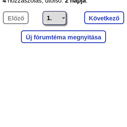
4
hozzászólás,
utolsó:
2 napja
.
Előző
Következő
Új fórumtéma megnyitása