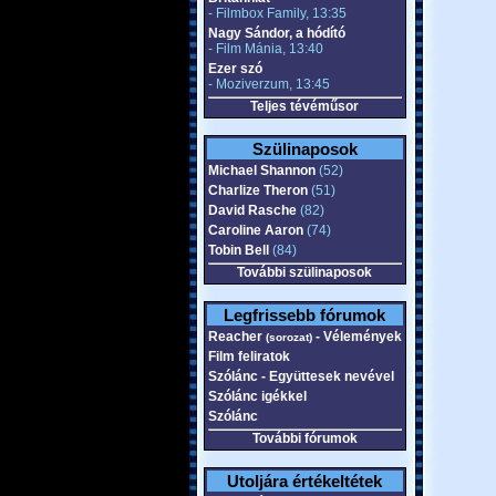
- Filmbox Family, 13:35
Nagy Sándor, a hódító
- Film Mánia, 13:40
Ezer szó
- Moziverzum, 13:45
Teljes tévéműsor
Szülinaposok
Michael Shannon
(52)
Charlize Theron
(51)
David Rasche
(82)
Caroline Aaron
(74)
Tobin Bell
(84)
További szülinaposok
Legfrissebb fórumok
Reacher
- Vélemények
(sorozat)
Film feliratok
Szólánc - Együttesek nevével
Szólánc igékkel
Szólánc
További fórumok
Utoljára értékeltétek