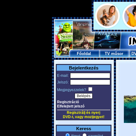
Főoldal
TV műsor
D
Bejelentkezés
E-mail:
Jelszó:
Megjegyezzelek?
Regisztráció
Elfelejtett jelszó
Regisztrálj és nyerj
DVD-t, vagy mozijegyet!
Keress