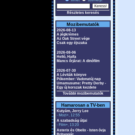
filmet
személyt
Részletes keresés
Mozibemutatók
2026-08-13
A jégkrémes
Az Oak Street vége
Csak egy éjszaka
2026-08-06
Helló, Haifa
Mancs őrjárat: A dinófilm
2026-07-30
A Léviták könyve
Pókember: Vadonatúj nap
Umamusume: Pretty Derby -
Egy új korszak kezdete
További mozibemutatók
Hamarosan a TV-ben
Kutyám, Jerry Lee
- Mozi+, 12:55
A szabadság útjai
- Film+, 13:20
Asterix és Obelix - Isten óvja
Britanniát