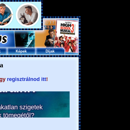
k
Képek
Díjak
a
agy
regisztrálnod itt
!