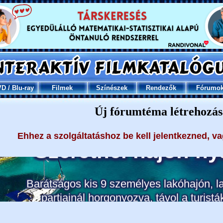
VD
/
Blu-ray
Filmek
Színészek
Rendezők
Fórumo
Új fórumtéma létrehozás
Ehhez a szolgáltatáshoz be kell jelentkezned, v