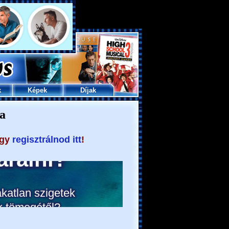
k
Képek
Díjak
a
agy
regisztrálnod itt
!