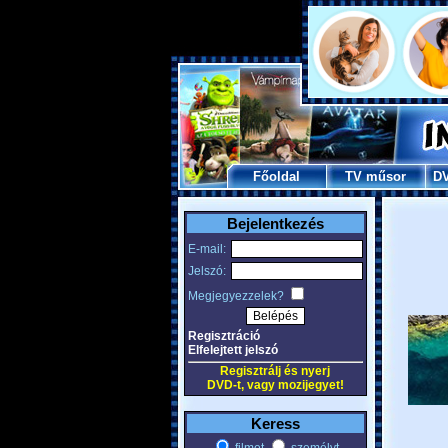
Főoldal
TV műsor
D
Bejelentkezés
E-mail:
Jelszó:
Megjegyezzelek?
Regisztráció
Elfelejtett jelszó
Regisztrálj és nyerj
DVD-t, vagy mozijegyet!
Keress