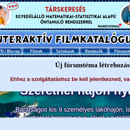
VD
/
Blu-ray
Filmek
Színészek
Rendezők
Fórumo
Új fórumtéma létrehozás
Ehhez a szolgáltatáshoz be kell jelentkezned, v