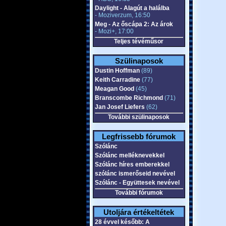
Daylight - Alagút a halálba
- Moziverzum, 16:50
Meg - Az őscápa 2: Az árok
- Mozi+, 17:00
Teljes tévéműsor
Szülinaposok
Dustin Hoffman
(89)
Keith Carradine
(77)
Meagan Good
(45)
Branscombe Richmond
(71)
Jan Josef Liefers
(62)
További szülinaposok
Legfrissebb fórumok
Szólánc
Szólánc melléknevekkel
Szólánc híres emberekkel
szólánc ismerőseid nevével
Szólánc - Együttesek nevével
További fórumok
Utoljára értékeltétek
28 évvel később: A