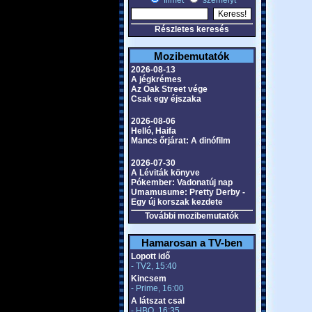
filmet
személyt
Részletes keresés
Mozibemutatók
2026-08-13
A jégkrémes
Az Oak Street vége
Csak egy éjszaka
2026-08-06
Helló, Haifa
Mancs őrjárat: A dinófilm
2026-07-30
A Léviták könyve
Pókember: Vadonatúj nap
Umamusume: Pretty Derby -
Egy új korszak kezdete
További mozibemutatók
Hamarosan a TV-ben
Lopott idő
- TV2, 15:40
Kincsem
- Prime, 16:00
A látszat csal
- HBO, 16:35