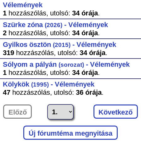
Vélemények
1
hozzászólás,
utolsó:
34 órája
.
Szürke zóna
- Vélemények
(2026)
2
hozzászólás,
utolsó:
34 órája
.
Gyilkos ösztön
- Vélemények
(2015)
319
hozzászólás,
utolsó:
34 órája
.
Sólyom a pályán
- Vélemények
(sorozat)
1
hozzászólás,
utolsó:
34 órája
.
Kölykök
- Vélemények
(1995)
47
hozzászólás,
utolsó:
36 órája
.
Előző
Következő
Új fórumtéma megnyitása