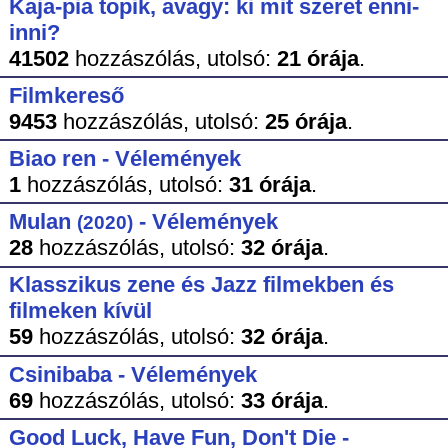
Kaja-pia topik, avagy: ki mit szeret enni-
inni?
41502
hozzászólás,
utolsó:
21 órája
.
Filmkereső
9453
hozzászólás,
utolsó:
25 órája
.
Biao ren - Vélemények
1
hozzászólás,
utolsó:
31 órája
.
Mulan
- Vélemények
(2020)
28
hozzászólás,
utolsó:
32 órája
.
Klasszikus zene és Jazz filmekben és
filmeken kívül
59
hozzászólás,
utolsó:
32 órája
.
Csinibaba - Vélemények
69
hozzászólás,
utolsó:
33 órája
.
Good Luck, Have Fun, Don't Die -