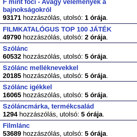
F mint foci - Avagy vélemények a
bajnokságokról
93171
hozzászólás,
utolsó:
1 órája
.
FILMKATALÓGUS TOP 100 JÁTÉK
49790
hozzászólás,
utolsó:
2 órája
.
Szólánc
60532
hozzászólás,
utolsó:
5 órája
.
Szólánc melléknevekkel
20185
hozzászólás,
utolsó:
5 órája
.
Szólánc igékkel
16065
hozzászólás,
utolsó:
5 órája
.
Szóláncmárka, termékcsalád
1294
hozzászólás,
utolsó:
5 órája
.
Filmlánc
53689
hozzászólás,
utolsó:
5 órája
.