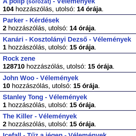
A polip
- Vélemények
(sorozat)
104
hozzászólás,
utolsó:
14 órája
.
Parker - Kérdések
2
hozzászólás,
utolsó:
14 órája
.
Kanári - Kosztolányi Dezső - Vélemények
1
hozzászólás,
utolsó:
15 órája
.
Rock zene
128710
hozzászólás,
utolsó:
15 órája
.
John Woo - Vélemények
10
hozzászólás,
utolsó:
15 órája
.
Stanley Tong - Vélemények
1
hozzászólás,
utolsó:
15 órája
.
The Killer - Vélemények
2
hozzászólás,
utolsó:
15 órája
.
Icefall - Tűz a jégen - Vélemények