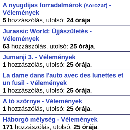
A nyugdíjas forradalmárok
-
(sorozat)
Vélemények
5
hozzászólás,
utolsó:
24 órája
.
Jurassic World: Újjászületés -
Vélemények
63
hozzászólás,
utolsó:
25 órája
.
Jumanji 3. - Vélemények
1
hozzászólás,
utolsó:
25 órája
.
La dame dans l'auto avec des lunettes et
un fusil - Vélemények
1
hozzászólás,
utolsó:
25 órája
.
A tó szörnye - Vélemények
1
hozzászólás,
utolsó:
25 órája
.
Háborgó mélység - Vélemények
171
hozzászólás,
utolsó:
25 órája
.