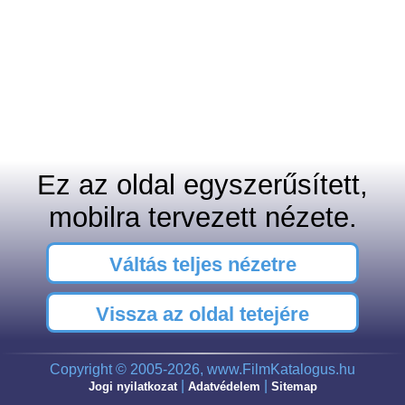
Ez az oldal egyszerűsített,
mobilra tervezett nézete.
Váltás teljes nézetre
Vissza az oldal tetejére
Copyright © 2005-2026, www.FilmKatalogus.hu
|
|
Jogi nyilatkozat
Adatvédelem
Sitemap