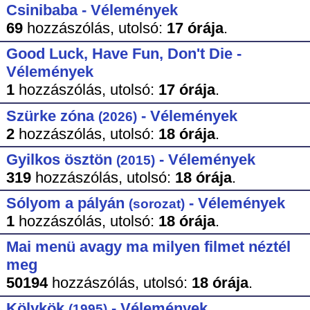
Csinibaba - Vélemények
69
hozzászólás,
utolsó:
17 órája
.
Good Luck, Have Fun, Don't Die -
Vélemények
1
hozzászólás,
utolsó:
17 órája
.
Szürke zóna
- Vélemények
(2026)
2
hozzászólás,
utolsó:
18 órája
.
Gyilkos ösztön
- Vélemények
(2015)
319
hozzászólás,
utolsó:
18 órája
.
Sólyom a pályán
- Vélemények
(sorozat)
1
hozzászólás,
utolsó:
18 órája
.
Mai menü avagy ma milyen filmet néztél
meg
50194
hozzászólás,
utolsó:
18 órája
.
Kölykök
- Vélemények
(1995)