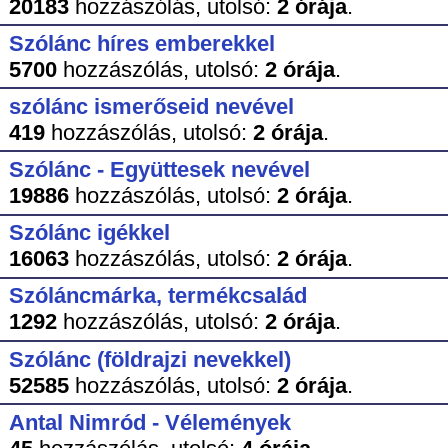
20183
hozzászólás,
utolsó:
2 órája
.
Szólánc híres emberekkel
5700
hozzászólás,
utolsó:
2 órája
.
szólánc ismerőseid nevével
419
hozzászólás,
utolsó:
2 órája
.
Szólánc - Együttesek nevével
19886
hozzászólás,
utolsó:
2 órája
.
Szólánc igékkel
16063
hozzászólás,
utolsó:
2 órája
.
Szóláncmárka, termékcsalád
1292
hozzászólás,
utolsó:
2 órája
.
Szólánc (földrajzi nevekkel)
52585
hozzászólás,
utolsó:
2 órája
.
Antal Nimród - Vélemények