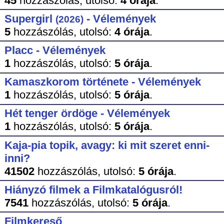
45
hozzászólás,
utolsó:
4 órája
.
Supergirl
- Vélemények
(2026)
5
hozzászólás,
utolsó:
4 órája
.
Placc - Vélemények
1
hozzászólás,
utolsó:
5 órája
.
Kamaszkorom története - Vélemények
1
hozzászólás,
utolsó:
5 órája
.
Hét tenger ördöge - Vélemények
1
hozzászólás,
utolsó:
5 órája
.
Kaja-pia topik, avagy: ki mit szeret enni-
inni?
41502
hozzászólás,
utolsó:
5 órája
.
Hiányzó filmek a Filmkatalógusról!
7541
hozzászólás,
utolsó:
5 órája
.
Filmkereső