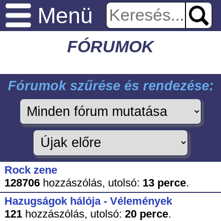
Menü
FÓRUMOK
Fórumok szűrése és rendezése:
Rock zene
128706
hozzászólás,
utolsó:
13 perce
.
Hazugságok hálója - Vélemények
121
hozzászólás,
utolsó:
20 perce
.