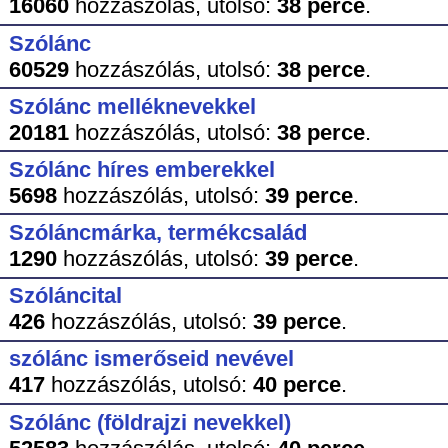
16060
hozzászólás,
utolsó:
38 perce
.
Szólánc
60529
hozzászólás,
utolsó:
38 perce
.
Szólánc melléknevekkel
20181
hozzászólás,
utolsó:
38 perce
.
Szólánc híres emberekkel
5698
hozzászólás,
utolsó:
39 perce
.
Szóláncmárka, termékcsalád
1290
hozzászólás,
utolsó:
39 perce
.
Szóláncital
426
hozzászólás,
utolsó:
39 perce
.
szólánc ismerőseid nevével
417
hozzászólás,
utolsó:
40 perce
.
Szólánc (földrajzi nevekkel)