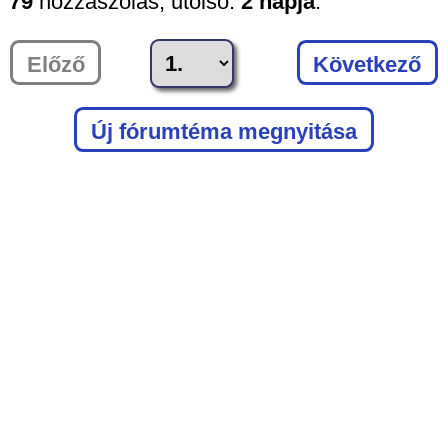
79
hozzászólás,
utolsó:
2 napja
.
Előző
Következő
Új fórumtéma megnyitása