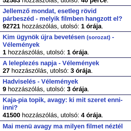
52583
hozzászólás,
utolsó:
40 perce
.
Jellemző mondat, esetleg rövid
párbeszéd - melyik filmben hangzott el?
92721
hozzászólás,
utolsó:
1 órája
.
Kim ügynök újra bevetésen
-
(sorozat)
Vélemények
1
hozzászólás,
utolsó:
1 órája
.
A leleplezés napja - Vélemények
27
hozzászólás,
utolsó:
3 órája
.
Hadviselés - Vélemények
9
hozzászólás,
utolsó:
3 órája
.
Kaja-pia topik, avagy: ki mit szeret enni-
inni?
41500
hozzászólás,
utolsó:
4 órája
.
Mai menü avagy ma milyen filmet néztél