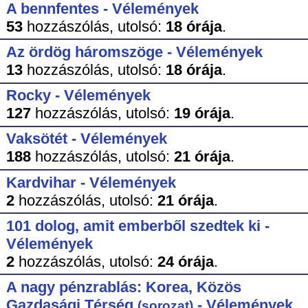
A bennfentes - Vélemények
53
hozzászólás,
utolsó:
18 órája
.
Az ördög háromszöge - Vélemények
13
hozzászólás,
utolsó:
18 órája
.
Rocky - Vélemények
127
hozzászólás,
utolsó:
19 órája
.
Vaksötét - Vélemények
188
hozzászólás,
utolsó:
21 órája
.
Kardvihar - Vélemények
2
hozzászólás,
utolsó:
21 órája
.
101 dolog, amit emberből szedtek ki -
Vélemények
2
hozzászólás,
utolsó:
24 órája
.
A nagy pénzrablás: Korea, Közös
Gazdasági Térség
- Vélemények
(sorozat)