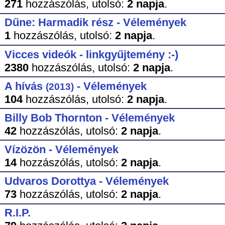
271
hozzászólás,
utolsó:
2 napja
.
Dűne: Harmadik rész - Vélemények
1
hozzászólás,
utolsó:
2 napja
.
Vicces videók - linkgyűjtemény :-)
2380
hozzászólás,
utolsó:
2 napja
.
A hívás
- Vélemények
(2013)
104
hozzászólás,
utolsó:
2 napja
.
Billy Bob Thornton - Vélemények
42
hozzászólás,
utolsó:
2 napja
.
Vízözön - Vélemények
14
hozzászólás,
utolsó:
2 napja
.
Udvaros Dorottya - Vélemények
73
hozzászólás,
utolsó:
2 napja
.
R.I.P.