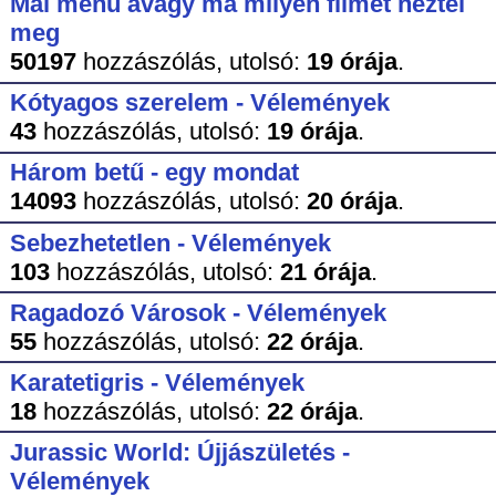
Mai menü avagy ma milyen filmet néztél
meg
50197
hozzászólás,
utolsó:
19 órája
.
Kótyagos szerelem - Vélemények
43
hozzászólás,
utolsó:
19 órája
.
Három betű - egy mondat
14093
hozzászólás,
utolsó:
20 órája
.
Sebezhetetlen - Vélemények
103
hozzászólás,
utolsó:
21 órája
.
Ragadozó Városok - Vélemények
55
hozzászólás,
utolsó:
22 órája
.
Karatetigris - Vélemények
18
hozzászólás,
utolsó:
22 órája
.
Jurassic World: Újjászületés -
Vélemények