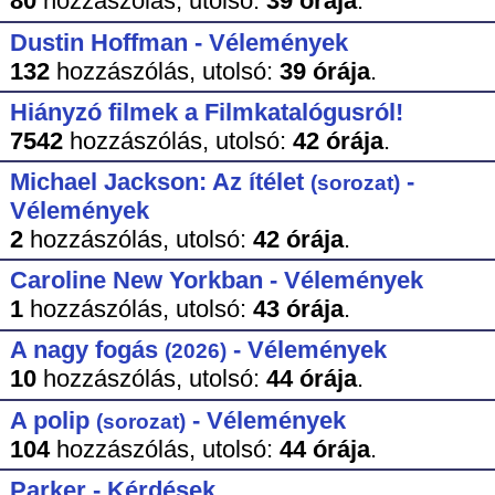
80
hozzászólás,
utolsó:
39 órája
.
Dustin Hoffman - Vélemények
132
hozzászólás,
utolsó:
39 órája
.
Hiányzó filmek a Filmkatalógusról!
7542
hozzászólás,
utolsó:
42 órája
.
Michael Jackson: Az ítélet
-
(sorozat)
Vélemények
2
hozzászólás,
utolsó:
42 órája
.
Caroline New Yorkban - Vélemények
1
hozzászólás,
utolsó:
43 órája
.
A nagy fogás
- Vélemények
(2026)
10
hozzászólás,
utolsó:
44 órája
.
A polip
- Vélemények
(sorozat)
104
hozzászólás,
utolsó:
44 órája
.
Parker - Kérdések