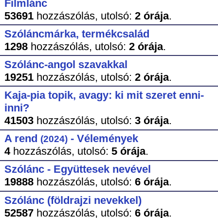
Filmlánc
53691
hozzászólás,
utolsó:
2 órája
.
Szóláncmárka, termékcsalád
1298
hozzászólás,
utolsó:
2 órája
.
Szólánc-angol szavakkal
19251
hozzászólás,
utolsó:
2 órája
.
Kaja-pia topik, avagy: ki mit szeret enni-
inni?
41503
hozzászólás,
utolsó:
3 órája
.
A rend
- Vélemények
(2024)
4
hozzászólás,
utolsó:
5 órája
.
Szólánc - Együttesek nevével
19888
hozzászólás,
utolsó:
6 órája
.
Szólánc (földrajzi nevekkel)
52587
hozzászólás,
utolsó:
6 órája
.