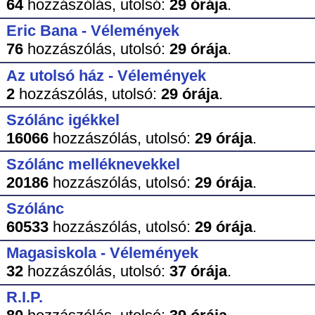
64
hozzászólás,
utolsó:
29 órája
.
Eric Bana - Vélemények
76
hozzászólás,
utolsó:
29 órája
.
Az utolsó ház - Vélemények
2
hozzászólás,
utolsó:
29 órája
.
Szólánc igékkel
16066
hozzászólás,
utolsó:
29 órája
.
Szólánc melléknevekkel
20186
hozzászólás,
utolsó:
29 órája
.
Szólánc
60533
hozzászólás,
utolsó:
29 órája
.
Magasiskola - Vélemények
32
hozzászólás,
utolsó:
37 órája
.
R.I.P.