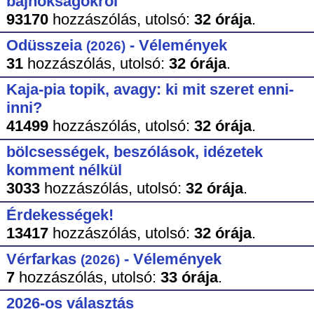
bajnokságokról
93170
hozzászólás,
utolsó:
32 órája
.
Odüsszeia
- Vélemények
(2026)
31
hozzászólás,
utolsó:
32 órája
.
Kaja-pia topik, avagy: ki mit szeret enni-
inni?
41499
hozzászólás,
utolsó:
32 órája
.
bölcsességek, beszólások, idézetek
komment nélkül
3033
hozzászólás,
utolsó:
32 órája
.
Érdekességek!
13417
hozzászólás,
utolsó:
32 órája
.
Vérfarkas
- Vélemények
(2026)
7
hozzászólás,
utolsó:
33 órája
.
2026-os választás