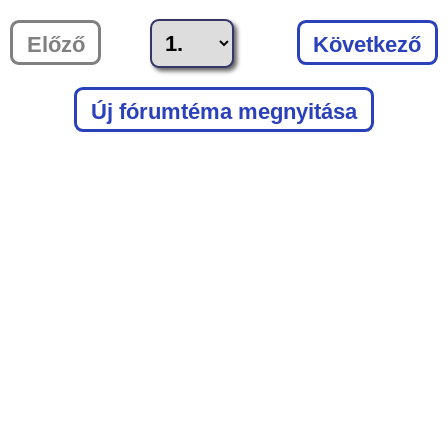
Előző
Következő
Új fórumtéma megnyitása