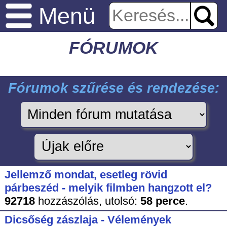
Menü
FÓRUMOK
Fórumok szűrése és rendezése:
Jellemző mondat, esetleg rövid
párbeszéd - melyik filmben hangzott el?
92718
hozzászólás,
utolsó:
58 perce
.
Dicsőség zászlaja - Vélemények