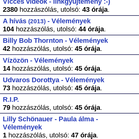
Vicces videók - linkgyűjtemény :-)
2380
hozzászólás,
utolsó:
43 órája
.
A hívás
- Vélemények
(2013)
104
hozzászólás,
utolsó:
44 órája
.
Billy Bob Thornton - Vélemények
42
hozzászólás,
utolsó:
45 órája
.
Vízözön - Vélemények
14
hozzászólás,
utolsó:
45 órája
.
Udvaros Dorottya - Vélemények
73
hozzászólás,
utolsó:
45 órája
.
R.I.P.
79
hozzászólás,
utolsó:
45 órája
.
Lilly Schönauer - Paula álma -
Vélemények
1
hozzászólás,
utolsó:
47 órája
.