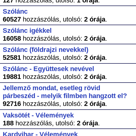
127
hozzászólás,
utolsó:
1 órája
.
Szólánc
60527
hozzászólás,
utolsó:
2 órája
.
Szólánc igékkel
16058
hozzászólás,
utolsó:
2 órája
.
Szólánc (földrajzi nevekkel)
52581
hozzászólás,
utolsó:
2 órája
.
Szólánc - Együttesek nevével
19881
hozzászólás,
utolsó:
2 órája
.
Jellemző mondat, esetleg rövid
párbeszéd - melyik filmben hangzott el?
92716
hozzászólás,
utolsó:
2 órája
.
Vaksötét - Vélemények
188
hozzászólás,
utolsó:
2 órája
.
Kardvihar - Vélemények