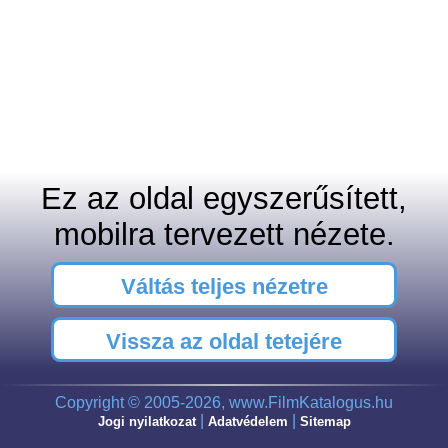
Ez az oldal egyszerűsített,
mobilra tervezett nézete.
Váltás teljes nézetre
Vissza az oldal tetejére
Copyright © 2005-2026, www.FilmKatalogus.hu
|
|
Jogi nyilatkozat
Adatvédelem
Sitemap