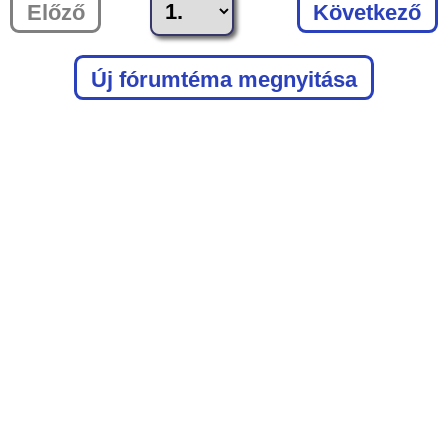
Előző
Következő
Új fórumtéma megnyitása