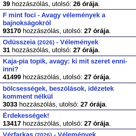
39
hozzászólás,
utolsó:
26 órája
.
F mint foci - Avagy vélemények a
bajnokságokról
93170
hozzászólás,
utolsó:
27 órája
.
Odüsszeia
- Vélemények
(2026)
31
hozzászólás,
utolsó:
27 órája
.
Kaja-pia topik, avagy: ki mit szeret enni-
inni?
41499
hozzászólás,
utolsó:
27 órája
.
bölcsességek, beszólások, idézetek
komment nélkül
3033
hozzászólás,
utolsó:
27 órája
.
Érdekességek!
13417
hozzászólás,
utolsó:
27 órája
.
Vérfarkas
- Vélemények
(2026)