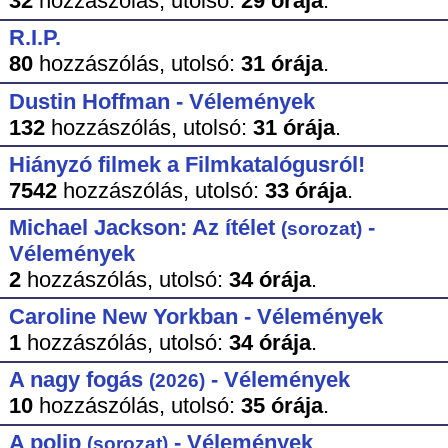
32
hozzászólás,
utolsó:
29 órája
.
R.I.P.
80
hozzászólás,
utolsó:
31 órája
.
Dustin Hoffman - Vélemények
132
hozzászólás,
utolsó:
31 órája
.
Hiányzó filmek a Filmkatalógusról!
7542
hozzászólás,
utolsó:
33 órája
.
Michael Jackson: Az ítélet
-
(sorozat)
Vélemények
2
hozzászólás,
utolsó:
34 órája
.
Caroline New Yorkban - Vélemények
1
hozzászólás,
utolsó:
34 órája
.
A nagy fogás
- Vélemények
(2026)
10
hozzászólás,
utolsó:
35 órája
.
A polip
- Vélemények
(sorozat)