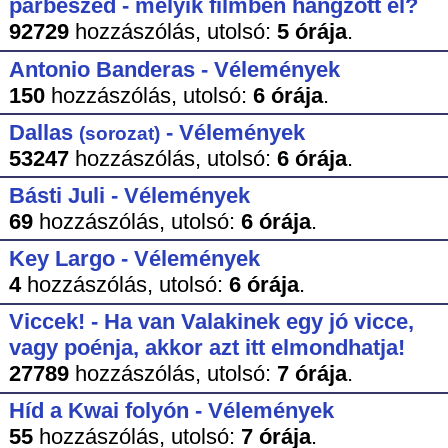
párbeszéd - melyik filmben hangzott el?
92729
hozzászólás,
utolsó:
5 órája
.
Antonio Banderas - Vélemények
150
hozzászólás,
utolsó:
6 órája
.
Dallas
- Vélemények
(sorozat)
53247
hozzászólás,
utolsó:
6 órája
.
Básti Juli - Vélemények
69
hozzászólás,
utolsó:
6 órája
.
Key Largo - Vélemények
4
hozzászólás,
utolsó:
6 órája
.
Viccek! - Ha van Valakinek egy jó vicce,
vagy poénja, akkor azt itt elmondhatja!
27789
hozzászólás,
utolsó:
7 órája
.
Híd a Kwai folyón - Vélemények
55
hozzászólás,
utolsó:
7 órája
.