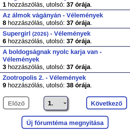
1
hozzászólás,
utolsó:
37 órája
.
Az álmok vágányán - Vélemények
8
hozzászólás,
utolsó:
37 órája
.
Supergirl
- Vélemények
(2026)
6
hozzászólás,
utolsó:
37 órája
.
A boldogságnak nyolc karja van -
Vélemények
3
hozzászólás,
utolsó:
37 órája
.
Zootropolis 2. - Vélemények
9
hozzászólás,
utolsó:
38 órája
.
Előző
Következő
Új fórumtéma megnyitása