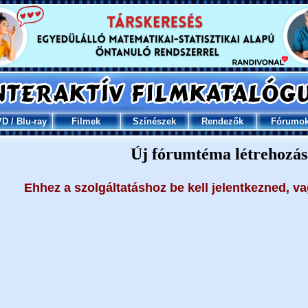
VD
/
Blu-ray
Filmek
Színészek
Rendezők
Fórumo
Új fórumtéma létrehozás
Ehhez a szolgáltatáshoz be kell jelentkezned, v