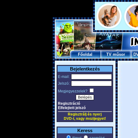
Főoldal
TV műsor
D
Bejelentkezés
E-mail:
Jelszó:
Megjegyezzelek?
Regisztráció
Elfelejtett jelszó
Regisztrálj és nyerj
DVD-t, vagy mozijegyet!
Keress