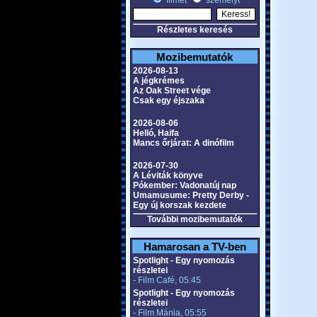
filmet
személyt
Részletes keresés
Mozibemutatók
2026-08-13
A jégkrémes
Az Oak Street vége
Csak egy éjszaka
2026-08-06
Helló, Haifa
Mancs őrjárat: A dinófilm
2026-07-30
A Léviták könyve
Pókember: Vadonatúj nap
Umamusume: Pretty Derby -
Egy új korszak kezdete
További mozibemutatók
Hamarosan a TV-ben
Spotlight - Egy nyomozás
részletei
- Film Café, 05:45
Spotlight - Egy nyomozás
részletei
- Film Mánia, 05:55