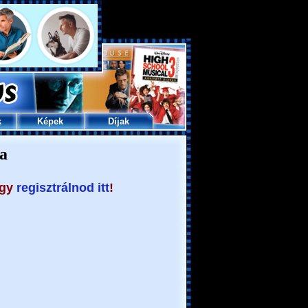
k
Képek
Díjak
a
agy
regisztrálnod itt
!