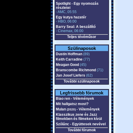
Spotlight - Egy nyomozás
részletei
- AMC, 05:55
Egy kutya hazatér
- HBO, 06:00
Barry Seal: A beszállító
- Cinemax, 06:00
Teljes tévéműsor
Szülinaposok
Dustin Hoffman
(89)
Keith Carradine
(77)
Meagan Good
(45)
Branscombe Richmond
(71)
Jan Josef Liefers
(62)
További szülinaposok
Legfrissebb fórumok
Biao ren - Vélemények
Mit hallgatsz most?
Mulan
- Vélemények
(2020)
Klasszikus zene és Jazz
filmekben és filmeken kívül
Szólánc - Együttesek nevével
További fórumok