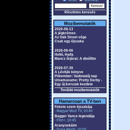
filmet
személyt
Részletes keresés
Mozibemutatók
2026-08-13
A jégkrémes
Az Oak Street vége
Csak egy éjszaka
2026-08-06
Helló, Haifa
Mancs őrjárat: A dinófilm
2026-07-30
A Léviták könyve
Pókember: Vadonatúj nap
Umamusume: Pretty Derby -
Egy új korszak kezdete
További mozibemutatók
Hamarosan a TV-ben
Fekete szem éjszakája
- Magyar Mozi TV, 10:40
Bagger Vance legendája
- Film+, 10:45
Aranyoskáim
- Duna World, 10:50