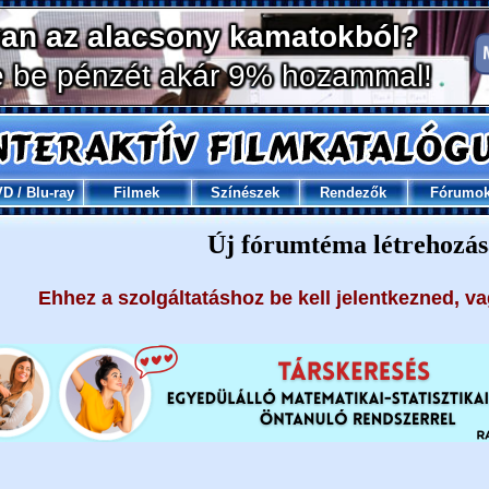
VD
/
Blu-ray
Filmek
Színészek
Rendezők
Fórumo
Új fórumtéma létrehozás
Ehhez a szolgáltatáshoz be kell jelentkezned, v