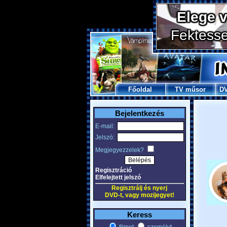
Főoldal
TV műsor
D
Bejelentkezés
E-mail:
Jelszó:
Megjegyezzelek?
Regisztráció
Elfelejtett jelszó
Regisztrálj és nyerj
DVD-t, vagy mozijegyet!
Keress