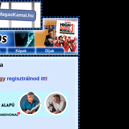
k
Képek
Díjak
a
agy
regisztrálnod itt
!