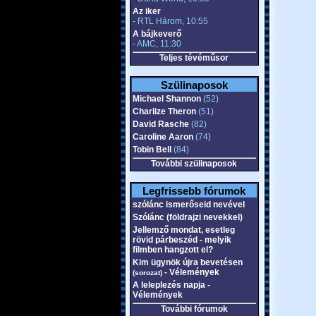
Az iker
- RTL Három, 10:55
A bájkeverő
- AMC, 11:30
Teljes tévéműsor
Szülinaposok
Michael Shannon
(52)
Charlize Theron
(51)
David Rasche
(82)
Caroline Aaron
(74)
Tobin Bell
(84)
További szülinaposok
Legfrissebb fórumok
szólánc ismerőseid nevével
Szólánc (földrajzi nevekkel)
Jellemző mondat, esetleg
rövid párbeszéd - melyik
filmben hangzott el?
Kim ügynök újra bevetésen
- Vélemények
(sorozat)
A leleplezés napja -
Vélemények
További fórumok