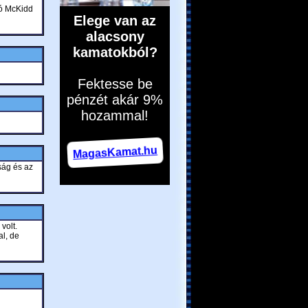
tó McKidd
ság és az
volt.
l, de