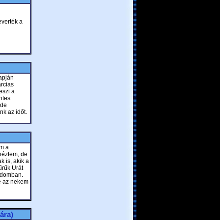
everték a
lapján
arcias
szi a
ntes
 de
k az időt.
m a
gnéztem, de
k is, akik a
űrűk Urát
ódomban.
de az nekem
ára)