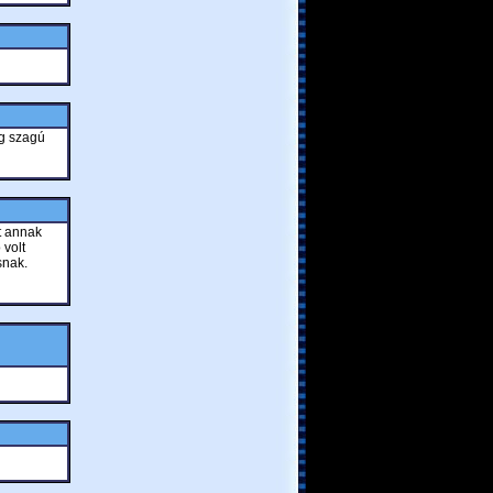
ég szagú
t annak
 volt
snak.