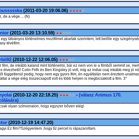
bussssska
(2011-03-20 19:06.06)
 de a vége.... (N)
nior
(2011-03-20 13:10.59)
k egy látványos történelmes mozifilmet akartak szerintem, lett belőle egy szegénys
asy tévéfilm.
bii92
(2010-12-22 12:06.05)
 film, de inkább kaland mint történelmi, bár ez nem von le a filmből semmit se, mer
s élvezhető! Colin Firth és Ben Kingsley jó volt, míg az indiai csaj inkább meg jó nö
től függetlenül pedig, hogy nem egy gyors film, én egyáltalán nem éreztem unalma
tal a vége elég összecsapott volt és több helyen is megbicsaklott a film. 3*
yolai
(2010-12-20 22:18.25)
-
(válasz
Animus
170.
ólására)
, csak olyan színvonalon, hogy egyszer bőven elég!
tor
(2010-12-19 14:47.20)
agyi.Ez film?Szégyenlem ,hogy tíz percet is rápazaroltam.