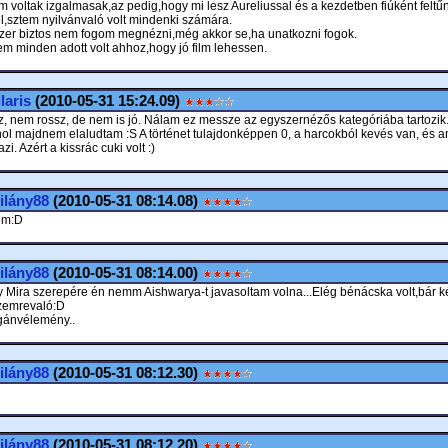
m voltak izgalmasak,az pedig,hogy mi lesz Aureliussal és a kezdetben fiúként feltű
l,sztem nyilvánvaló volt mindenki számára.
er biztos nem fogom megnézni,még akkor se,ha unatkozni fogok.
em minden adott volt ahhoz,hogy jó film lehessen.
laris
(2010-05-31 15:24.09)
, nem rossz, de nem is jó. Nálam ez messze az egyszernézős kategóriába tartozik
hol majdnem elaludtam :S A történet tulajdonképpen 0, a harcokból kevés van, és a
zi. Azért a kissrác cuki volt :)
ilány88
(2010-05-31 08:14.08)
m:D
ilány88
(2010-05-31 08:14.00)
 Mira szerepére én nemm Aishwarya-t javasoltam volna...Elég bénácska volt,bár k
zemrevaló:D
gánvélemény..
ilány88
(2010-05-31 08:12.30)
ilány88
(2010-05-31 08:12.20)