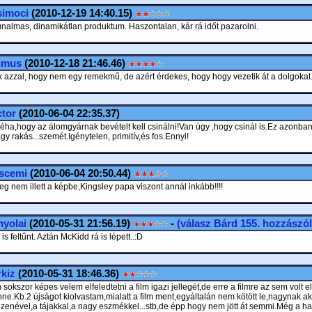
simoci
(2010-12-19 14:40.15)
nalmas, dinamikátlan produktum. Haszontalan, kár rá időt pazarolni.
imus
(2010-12-18 21:46.46)
k azzal, hogy nem egy remekmű, de azért érdekes, hogy hogy vezetik át a dolgokat.
tor
(2010-06-04 22:35.37)
éha,hogy az álomgyárnak bevételt kell csinálni!Van úgy ,hogy csinál is.Ez azonban
agy rakás...szemét.Igénytelen, primitív,és fos.Ennyi!
scemi
(2010-06-04 20:50.44)
leg nem illett a képbe,Kingsley papa viszont annál inkább!!!!
yolai
(2010-05-31 21:56.19)
-
(válasz
Bárd
155. hozzászól
s feltűnt. Aztán McKidd rá is lépett..:D
kiz
(2010-05-31 18:46.36)
h sokszor képes velem elfeledtetni a film igazi jellegét,de erre a filmre az sem volt 
nne.Kb.2 újságot kiolvastam,mialatt a film ment,egyáltalán nem kötött le,nagynak ak
a zenével,a tájakkal,a nagy eszmékkel...stb,de épp hogy nem jött át semmi.Még a h