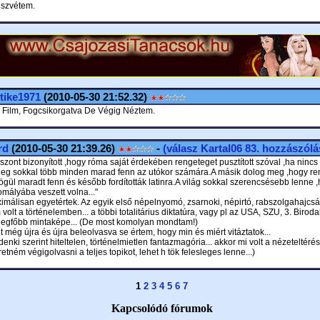
észvétem.
tike1971
(2010-05-30 21:52.32)
 Film, Fogcsikorgatva De Végig Néztem.
rd
(2010-05-30 21:39.26)
-
(válasz
Kartal06
83. hozzászólá
szont bizonyított ,hogy róma saját érdekében rengeteget pusztított szóval ,ha ninc
leg sokkal több minden marad fenn az utókor számára.A másik dolog meg ,hogy re
ögül maradt fenn és később fordították latinra.A világ sokkal szerencsésebb lenne
omályába veszett volna..."
imálisan egyetértek. Az egyik első népelnyomó, zsarnoki, népirtó, rabszolgahajcsá
volt a történelemben... a többi totalitárius diktatúra, vagy pl az USA, SZU, 3. Birod
n legfőbb mintaképe... (De most komolyan mondtam!)
t még újra és újra beleolvasva se értem, hogy min és miért vitáztatok...
denki szerint hiteltelen, történelmietlen fantazmagória... akkor mi volt a nézeteltéré
tném végigolvasni a teljes topikot, lehet h tök felesleges lenne...)
1
2
3
4
5
6
7
Kapcsolódó fórumok