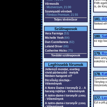
Frith eget
Vérmesék
is, de Ki
- Moziverzum, 21:00
Szunnyadó vérebek
- Filmbox Premium, 21:55
181.
ÁD
Teljes tévéműsor
Neked elh
Szülinaposok
Vera Farmiga
(53)
180.
Sa
Michelle Yeoh
(64)
ez egy ba
Dan Castellaneta
(62)
Leland Orser
(66)
Catherine Hicks
(75)
179.
Ro
További szülinaposok
Nem annyi
eskühöz v
Legfrissebb fórumok
Jellemző mondat, esetleg
rövid párbeszéd - melyik
178.
Ka
filmben hangzott el?
Szerintem 
Dicsőség zászlaja -
Tényleg v
Vélemények
összesség
A Notre Dame-i toronyőr 2. - A
harang rejtélye - Vélemények
A notre-dame-i toronyőr
(1996)
177.
Lec
- Vélemények
Ezt a piti
A notre-dame-i toronyőr
(1998)
- Vélemények