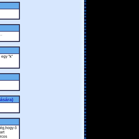
..
 egy "k"
ására)
elég,hogy ő
art
arcos