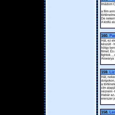
Imádom Co
a film an
történelme
De nekem a
A kisfiú a
160.
Pan
Hát, ez el
készült - 
hölgy ben
filmet. És
fightok...
Aiswarya 
159.
Li
Hát, neke
dolgokon, 
a történet
cím alapj
nézném -h
Habár az A
ererszer j
158.
Lec