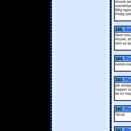
részek se
személlye
Még egysz
Pedig szt
165.
Sol
Nem rossz
részek, a
sem az iga
164.
Pic
nemm=ne
163.
Pic
jah amúgy
nagyon s
de ez ma
162.
Pic
*kicsit
161.
Pic