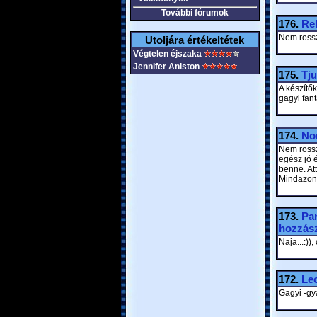
További fórumok
176.
Re
Nem rossz,
Utoljára értékeltétek
Végtelen éjszaka
Jennifer Aniston
175.
Tju
A készítő
gagyi fant
174.
Nor
Nem rossz
egész jó é
benne. At
Mindazonál
173.
Pan
hozzász
Naja...:))
172.
Lec
Gagyi -gy