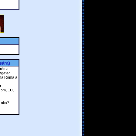
sára)
s róma
ngeteg
 ,ha Róma a
r
alom, EU,
s oka?