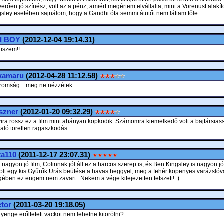
verően jó színész, volt az a pénz, amiért megértem elvállalta, mint a Vorenust alakí
ngsley esetében sajnálom, hogy a Gandhi óta semmi átütőt nem láttam tőle.
I BOY
(2012-12-04 19:14.31)
iszem!!
kamaru
(2012-04-28 11:12.58)
romság... meg ne nézzétek...
szner
(2012-01-20 09:32.29)
ra rossz ez a film mint ahányan köpködik. Számomra kiemelkedő volt a bajtársias
aló töretlen ragaszkodás.
ta110
(2011-12-17 23:07.31)
nagyon jó film, Colinnak jól áll ez a harcos szerep is, és Ben Kingsley is nagyon jó 
olt egy kis Gyűrűk Urás beütése a havas heggyel, meg a fehér köpenyes varázslóva
ében ez engem nem zavart.. Nekem a vége kifejezetten tetszett! :)
tor
(2011-03-20 19:18.05)
,gyenge erőltetett vackot nem lehetne kitörölni?