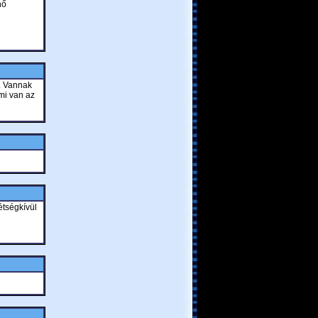
nő
. Vannak
mi van az
étségkívül