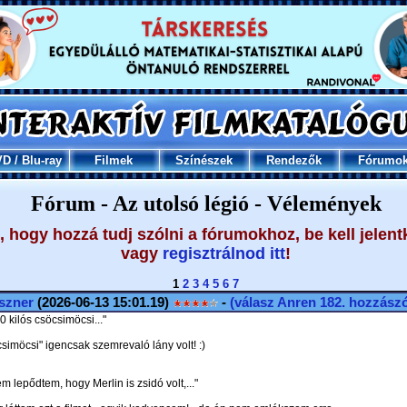
VD
/
Blu-ray
Filmek
Színészek
Rendezők
Fórumo
Fórum - Az utolsó légió - Vélemények
 hogy hozzá tudj szólni a fórumokhoz, be kell jelent
vagy
regisztrálnod itt
!
1
2
3
4
5
6
7
szner
(2026-06-13 15:01.19)
-
(válasz
Anren
182. hozzászó
50 kilós csöcsimöcsi..."
simöcsi" igencsak szemrevaló lány volt! :)
em lepődtem, hogy Merlin is zsidó volt,..."