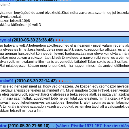
lin-t:)
nyira nem lenyűgöző,de azért élvezhető..Kicsi néha zavaros a sztori,meg jól összek
t+mítoszokat...
zért tetszett.10(/8
lakítása különösen jó volt:D
yolai
(2010-05-30 23:38.48)
ég halovány volt. A történelem átköltését még el is nézném - mivel valami regény a
ha élvezetes filmet készítenek, de ez nem az! A kissrác középpontba állítása, és a h
ga germán harcosokat könnyedén leverő hadonászása már eleve komolytalanná te
 akkor még ott van a sokszor látott klisék tömkelege, a nagyon ciki zene, és a vérme
, olyan volt, mint valami tv-film - az is a gyengébb fajtából! Talán sok is ez a 3 csillag,
Rai miatt egyszer-kétszer meg lehet nézni, - ha nagyon nincs más amivel elüthetnén
zuska91
(2010-05-30 22:14.42)
m is elég nehezen ment az, hogy végignézzem. De közben egy csomószor nevette
például a fejszébe fejelés az mindent vitt. Mivel imádom Colin Firth-öt, ezért végi
e elég bárgyú volt, egy-két harci kivitelezés a béka segge alatt, és igaza van azokna
án másra számítottak. Egyébként több helyen totál úgy éreztem, mintha csak a A Gy
avas hágóg, fehérköpenyes varázsló, és Theoden király-hasonmás az én látásm
rtúr király is elégé szabadon kezeli a dolgokat, és tényleg távol áll a valóságtól, 
obban tetszett mint ez a film.
tor
(2010-05-30 21:59.10) -
(válasz
Pistike1971
157. hozzászólás