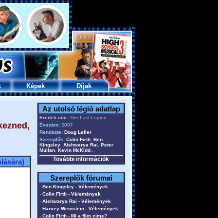
k
Képek
Díjak
Az utolsó légió adatlap
Eredeti cím:
The Last Legion
kezned,
Évszám:
2007
Rendezte:
Doug Lefler
Szereplők:
Colin Firth
,
Ben
Kingsley
,
Aishwarya Rai
,
Peter
Mullan
,
Kevin McKidd
...
További információk
lására)
Szereplők fórumai
-
Ben Kingsley - Vélemények
-
Colin Firth - Vélemények
-
Aishwarya Rai - Vélemények
-
Harvey Weinstein - Vélemények
-
Colin Firth - Mi a film címe?