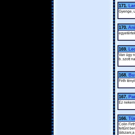
171.
La
Gyenge, u
170.
An
egyetérte
169.
Lec
Van ügy n
b..szott n
168.
Bu
Firth tény
167.
Pan
Ez nekem i
166.
Tür
Colin Firt
feltűnt be
látszani,