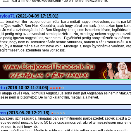
r láttam ezt a filmet - egyik kedvencem! - de én nem emlékszem erre.
rylou71
(2021-04-09 17:15.01)
at-római kori film - ezt gondoltam róla, bár a műfajt nagyon kedvelem, van is pár kif
 (Quo vadis?, Ben-Hur, Kleopátra, csak hogy párat említsek...), de aztán igen kel
. Jó volt a színészgárda, bár Ben Kingsley-t meg sem ismertem, lévén, legtöbbszö
n, itt pedig még az arcvonásai sem leplezték le. Na, mindegy, nekem nagyon tetszett
ge pedig igazán nagyot ütött, szerintem... Egyébként pedig annyit fűznék az előttem 
hez, hogy nem is Romulust hívták benne Arthurnak, hanem a fiát, Romulus áll. a 
tte", így a fiának már eleve brit neve volt... Mindegy is, hogy így történt-e valóban, v
gírt "mese", de szerintem nem volt rossz.
rtu
(2016-10-02 11:24.06)
i alapja kevés van. Romulus Augustulus soha nem járt Angliában és nem hívták Art
ezése nem is bizonyított. De mind kalandfilm, megállja a helyét.
ren
(2013-05-26 12:21.18)
agyszerű színészgárda, kimagaslóan semmitmondó párbeszédek szövik át ezt a tö
 egy egyedül pusztító bruttó 50 kilós csöcsimöcsivel, akiről természetesen míg le n
ki nem is sejti hogy nő.
em lepődtem, hogy Merlin is zsidó volt, sőt kifejezetten passzolt szinte a sztoriba.