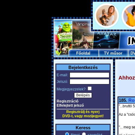
Főoldal
TV műsor
D
Bejelentkezés
E-mail:
Ahhoz,
Jelszó:
Megjegyezzelek?
185.
Ro
Regisztráció
Elfelejtett jelszó
"...bruttó 
Regisztrálj és nyerj
Az a "csöc
DVD-t, vagy mozijegyet!
Keress
"... meg s