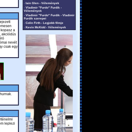
-
Iain Glen - Vélemények
-
Vladimir "Furdo" Furdik -
Vélemények
-
Vladimir "Furdo" Furdik - Vladimir
Furdik szerepei
ejezett
-
Colin Firth - Legjobb filmje
lemesen
-
Kevin McKidd - Vélemények
r kopasz a
, akciódús
író
római nevét
agy csak egy
hurnak.
rténelmi
em leplezi