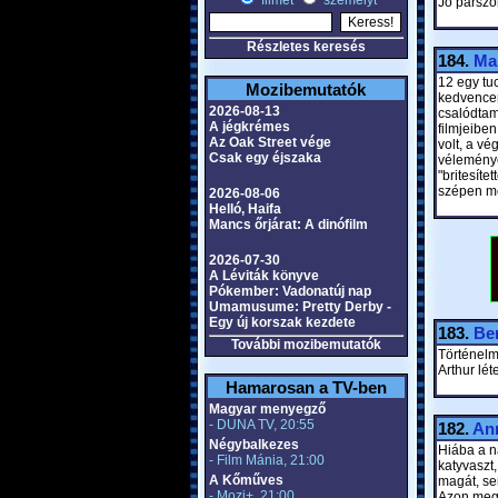
filmet
személyt
Jó párszo
Részletes keresés
184.
Ma
12 egy tuc
Mozibemutatók
kedvencem
2026-08-13
csalódtam
A jégkrémes
filmjeibe
Az Oak Street vége
volt, a vé
Csak egy éjszaka
véleményé
"britesíte
szépen me
2026-08-06
Helló, Haifa
Mancs őrjárat: A dinófilm
2026-07-30
A Léviták könyve
Pókember: Vadonatúj nap
Umamusume: Pretty Derby -
Egy új korszak kezdete
183.
Be
További mozibemutatók
Történelm
Arthur lét
Hamarosan a TV-ben
Magyar menyegző
- DUNA TV, 20:55
182.
An
Négybalkezes
Hiába a n
- Film Mánia, 21:00
katyvaszt,
A Kőműves
magát, sen
- Mozi+, 21:00
Azon meg s