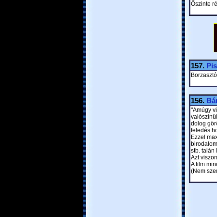
Őszinte r
157.
Pis
Borzasztó
156.
Bá
"Amúgy vi
valószínü
dolog gör
feledés h
Ezzel max
birodalom 
stb. talá
Azt viszon
A film min
(Nem szere