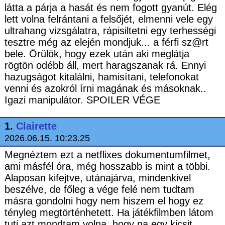
látta a párja a hasát és nem fogott gyanút. Elég
lett volna felrántani a felsőjét, elmenni vele egy
ultrahang vizsgálatra, rápisiltetni egy terhességi
tesztre még az elején mondjuk... a férfi sz@rt
bele. Örülök, hogy ezek után aki meglátja
rögtön odébb áll, mert haragszanak rá. Ennyi
hazugságot kitalálni, hamisítani, telefonokat
venni és azokról írni magának és másoknak..
Igazi manipulátor. SPOILER VÉGE
1.
Clairette
2026.06.15. 10:23.25
Megnéztem ezt a netflixes dokumentumfilmet,
ami másfél óra, még hosszabb is mint a többi.
Alaposan kifejtve, utánajárva, mindenkivel
beszélve, de főleg a vége felé nem tudtam
másra gondolni hogy nem hiszem el hogy ez
tényleg megtörténhetett. Ha játékfilmben látom
tuti azt mondtam volna, hogy na egy kicsit