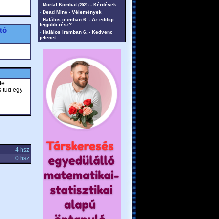
-
Mortal Kombat
- Kérdések
(2021)
-
Dead Mine - Vélemények
-
Halálos iramban 6. - Az eddigi
legjobb rész?
tó
-
Halálos iramban 6. - Kedvenc
jelenet
te.
s tud egy
s
4 hsz
0 hsz