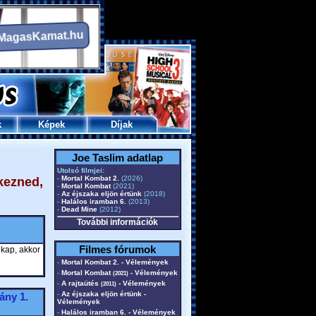
k
Képek
Díjak
Joe Taslim adatlap
Utolsó filmjei:
-
Mortal Kombat 2.
(2026)
kezned,
-
Mortal Kombat
(2021)
-
Az éjszaka eljön értünk
(2018)
-
Halálos iramban 6.
(2013)
-
Dead Mine
(2012)
További információk
Filmes fórumok
 kap, akkor
-
Mortal Kombat 2. - Vélemények
-
Mortal Kombat
- Vélemények
(2021)
-
A rajtaütés
- Vélemények
(2011)
-
Az éjszaka eljön értünk -
gány
1.
Vélemények
-
Halálos iramban 6. - Vélemények