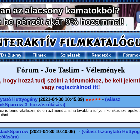
VD
/
Blu-ray
Filmek
Színészek
Rendezők
Fórumo
Fórum - Joe Taslim - Vélemények
 hogy hozzá tudj szólni a fórumokhoz, be kell jelent
vagy
regisztrálnod itt
!
ytató Huttyogány
(2021-04-30 10:45.09)
-
(válasz
ackSparrow
3. hozzászólására)
z is lenne vitatkozni, de én azt mondtam, ha továbbra is ilyen ikonikus szerepeket
uthat.
.JackSparrow
(2021-04-30 10:40.08) -
(válasz
Iszonytató Huttyo
ólására)