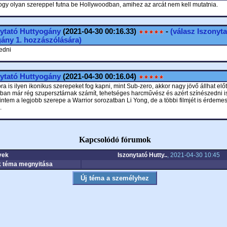
ogy olyan szereppel futna be Hollywoodban, amihez az arcát nem kell mutatnia.
ytató Huttyogány
(2021-04-30 00:16.33)
-
(válasz
Iszonyta
gány
1. hozzászólására)
edni
ytató Huttyogány
(2021-04-30 00:16.04)
a is ilyen ikonikus szerepeket fog kapni, mint Sub-zero, akkor nagy jövő állhat előt
ban már rég szupersztárnak számít, tehetséges harcművész és azért színészedni i
rintem a legjobb szerepe a Warrior sorozatban Li Yong, de a többi filmjét is érdeme
.
Kapcsolódó fórumok
yek
Iszonytató Hutty..
, 2021-04-30 10:45
 téma megnyitása