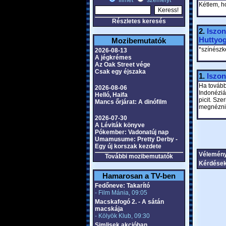
filmet
személyt
Kétlem, h
Részletes keresés
2.
Iszon
Huttyo
Mozibemutatók
*színészk
2026-08-13
A jégkrémes
Az Oak Street vége
Csak egy éjszaka
1.
Iszon
Ha továbbr
2026-08-06
Indonéziá
Helló, Haifa
picit. Sze
Mancs őrjárat: A dinófilm
megnézni
2026-07-30
A Léviták könyve
Pókember: Vadonatúj nap
Umamusume: Pretty Derby -
Egy új korszak kezdete
Vélemén
További mozibemutatók
Kérdések
Hamarosan a TV-ben
Fedőneve: Takarító
- Film Mánia, 09:05
Macskafogó 2. - A sátán
macskája
- Kölyök Klub, 09:30
Simlisek akcióban