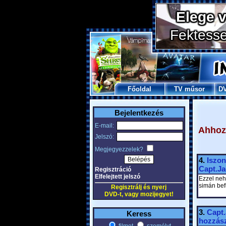
Főoldal
TV műsor
D
Bejelentkezés
E-mail:
Ahhoz,
Jelszó:
Megjegyezzelek?
4.
Iszon
Capt.J
Regisztráció
Elfelejtett jelszó
Ezzel nehé
simán bef
Regisztrálj és nyerj
DVD-t, vagy mozijegyet!
3.
Capt
Keress
hozzász