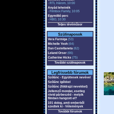
- RTL Három, 10:00
Anyád lehetnék
- Filmbox Family, 10:05
Egymillió perc
- HBO, 10:30
Teljes tévéműsor
Szülinaposok
Vera Farmiga
(53)
Michelle Yeoh
(64)
Dan Castellaneta
(62)
Leland Orser
(66)
Catherine Hicks
(75)
További szülinaposok
Legfrissebb fórumok
Szólánc - Együttesek nevével
Szólánc igékkel
Szólánc (földrajzi nevekkel)
Jellemző mondat, esetleg
rövid párbeszéd - melyik
filmben hangzott el?
101 dolog, amit emberből
szedtek ki - Vélemények
További fórumok