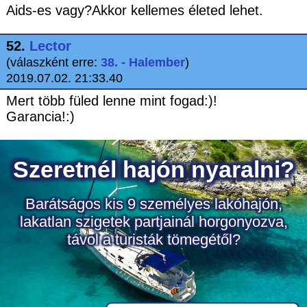
Aids-es vagy?Akkor kellemes életed lehet.
52.
Lector
(válaszként erre:
38. - Halember
)
2019.07.02. 21:33.40
Mert több füled lenne mint fogad:)!
Garancia!:)