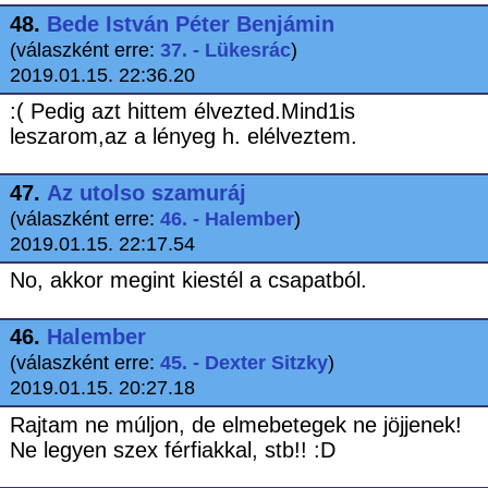
48.
Bede István Péter Benjámin
(válaszként erre:
37. - Lükesrác
)
2019.01.15. 22:36.20
:( Pedig azt hittem élvezted.Mind1is
leszarom,az a lényeg h. elélveztem.
47.
Az utolso szamuráj
(válaszként erre:
46. - Halember
)
2019.01.15. 22:17.54
No, akkor megint kiestél a csapatból.
46.
Halember
(válaszként erre:
45. - Dexter Sitzky
)
2019.01.15. 20:27.18
Rajtam ne múljon, de elmebetegek ne jöjjenek!
Ne legyen szex férfiakkal, stb!! :D