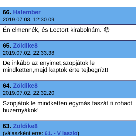
66.
Halember
2019.07.03. 12:30.09
Én elmennék, és Lectort kirabolnám. 😆
65.
Zöldike8
2019.07.02. 22:33.38
De inkább az enyimet,szopjátok le
mindketten,majd kaptok érte tejbegrízt!
64.
Zöldike8
2019.07.02. 22:32.20
Szopjátok le mindketten egymás faszát ti rohadt
buzernyákok!
63.
Zöldike8
(válaszként erre:
61. - V laszlo
)