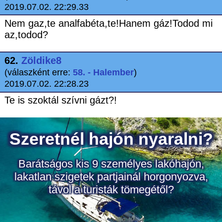
2019.07.02. 22:29.33
Nem gaz,te analfabéta,te!Hanem gáz!Todod mi
az,todod?
62.
Zöldike8
(válaszként erre:
58. - Halember
)
2019.07.02. 22:28.23
Te is szoktál szívni gázt?!