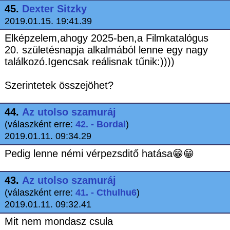
45.
Dexter Sitzky
2019.01.15. 19:41.39
Elképzelem,ahogy 2025-ben,a Filmkatalógus
20. születésnapja alkalmából lenne egy nagy
találkozó.Igencsak reálisnak tűnik:))))
Szerintetek összejöhet?
44.
Az utolso szamuráj
(válaszként erre:
42. - Bordal
)
2019.01.11. 09:34.29
Pedig lenne némi vérpezsditő hatása😁😁
43.
Az utolso szamuráj
(válaszként erre:
41. - Cthulhu6
)
2019.01.11. 09:32.41
Mit nem mondasz csula