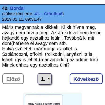
42.
Bordal
(válaszként erre:
41. - Cthulhu6
)
2019.01.11. 09:31.47
Máris megvannak a klikkek. Ki kit hívna meg,
avagy nem hívna meg. Aztán ki kivel nem lenne
hajlandó egy asztalhoz leülni. Továbbá ki mit
dönt(het)ene el avagy sem stb.
Halva született már maga az ötlet is.
Szóláncozni, offolni, trollkodni, anyázni itt is
lehet, így is lehet.(már ameddig az admin tűri).
Minek ehhez egy asztalhoz ülni?
Előző
Következő