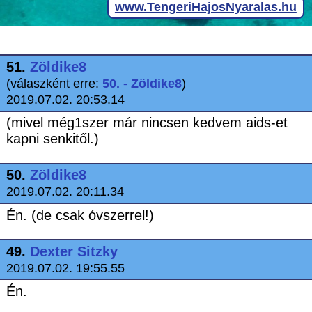
51.
Zöldike8
(válaszként erre:
50. - Zöldike8
)
2019.07.02. 20:53.14
(mivel még1szer már nincsen kedvem aids-et
kapni senkitől.)
50.
Zöldike8
2019.07.02. 20:11.34
Én. (de csak óvszerrel!)
49.
Dexter Sitzky
2019.07.02. 19:55.55
Én.