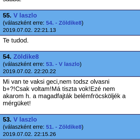
55.
V laszlo
(válaszként erre:
54. - Zöldike8
)
2019.07.02. 22:21.13
Te tudod.
54.
Zöldike8
(válaszként erre:
53. - V laszlo
)
2019.07.02. 22:20.22
Mi van te vaksi geci,nem todsz olvasni
b+?!Csak voltam!Má tiszta vok!Ezé nem
akarom h. a magadfajták belémfröcsköljék a
mérgüket!
53.
V laszlo
(válaszként erre:
51. - Zöldike8
)
2019.07.02. 22:15.26