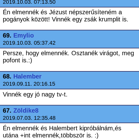
2019.10.03. 07:13.50
Én elmennék és Jézust népszerűsíteném a
pogányok között! Vinnék egy zsák krumplit is.
69.
Emylio
2019.10.03. 05:37.42
Persze, hogy elmennék. Osztanék virágot, meg
pofont is.:)
68.
Halember
2019.09.11. 20:16.15
Vinnék egy jó nagy tv-t.
67.
Zöldike8
2019.07.03. 12:35.48
Én elmennék és Halembert kipróbálnám,és
utána +int elmennék,többször is. :)