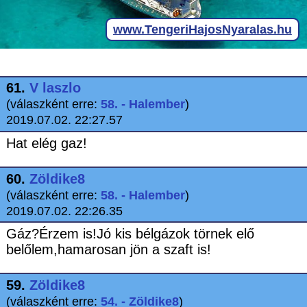
61.
V laszlo
(válaszként erre:
58. - Halember
)
2019.07.02. 22:27.57
Hat elég gaz!
60.
Zöldike8
(válaszként erre:
58. - Halember
)
2019.07.02. 22:26.35
Gáz?Érzem is!Jó kis bélgázok törnek elő
belőlem,hamarosan jön a szaft is!
59.
Zöldike8
(válaszként erre:
54. - Zöldike8
)