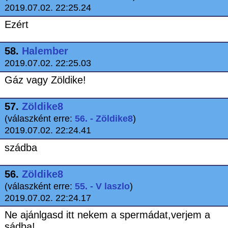
2019.07.02. 22:25.24
Ezért
58.
Halember
2019.07.02. 22:25.03
Gáz vagy Zöldike!
57.
Zöldike8
(válaszként erre:
56. - Zöldike8
)
2019.07.02. 22:24.41
szádba
56.
Zöldike8
(válaszként erre:
55. - V laszlo
)
2019.07.02. 22:24.17
Ne ajánlgasd itt nekem a spermádat,verjem a
sádba!