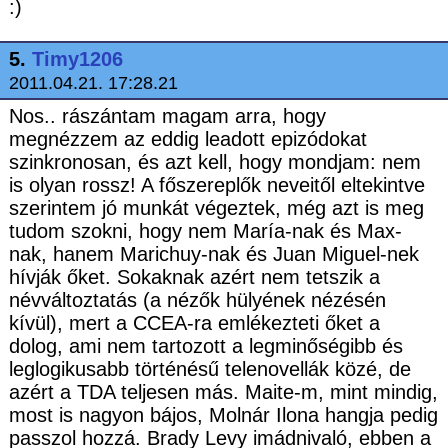
:)
5.
Timy1206
2011.04.21. 17:28.21
Nos.. rászántam magam arra, hogy
megnézzem az eddig leadott epizódokat
szinkronosan, és azt kell, hogy mondjam: nem
is olyan rossz! A főszereplők neveitől eltekintve
szerintem jó munkát végeztek, még azt is meg
tudom szokni, hogy nem María-nak és Max-
nak, hanem Marichuy-nak és Juan Miguel-nek
hívják őket. Sokaknak azért nem tetszik a
névváltoztatás (a nézők hülyének nézésén
kívül), mert a CCEA-ra emlékezteti őket a
dolog, ami nem tartozott a legminőségibb és
leglogikusabb történésű telenovellák közé, de
azért a TDA teljesen más. Maite-m, mint mindig,
most is nagyon bájos, Molnár Ilona hangja pedig
passzol hozzá. Brady Levy imádnivaló, ebben a