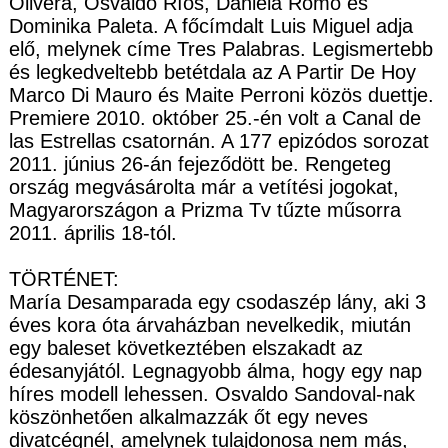
Olivera, Osvaldo Ríos, Daniela Romo és
Dominika Paleta. A főcímdalt Luis Miguel adja
elő, melynek címe Tres Palabras. Legismertebb
és legkedveltebb betétdala az A Partir De Hoy
Marco Di Mauro és Maite Perroni közös duettje.
Premiere 2010. október 25.-én volt a Canal de
las Estrellas csatornán. A 177 epizódos sorozat
2011. június 26-án fejeződött be. Rengeteg
ország megvásárolta már a vetítési jogokat,
Magyarországon a Prizma Tv tűzte műsorra
2011. április 18-tól.
TÖRTÉNET:
María Desamparada egy csodaszép lány, aki 3
éves kora óta árvaházban nevelkedik, miután
egy baleset következtében elszakadt az
édesanyjától. Legnagyobb álma, hogy egy nap
híres modell lehessen. Osvaldo Sandoval-nak
köszönhetően alkalmazzák őt egy neves
divatcégnél, amelynek tulajdonosa nem más,