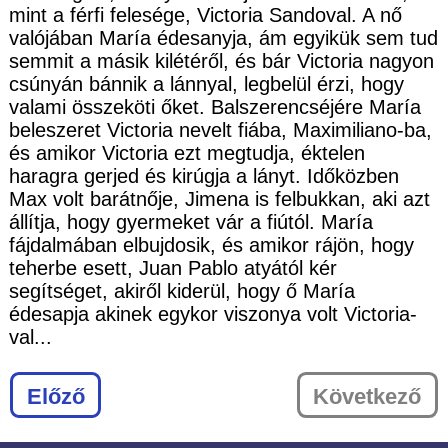
mint a férfi felesége, Victoria Sandoval. A nő
valójában María édesanyja, ám egyikük sem tud
semmit a másik kilétéről, és bár Victoria nagyon
csúnyán bánnik a lánnyal, legbelül érzi, hogy
valami összeköti őket. Balszerencséjére María
beleszeret Victoria nevelt fiába, Maximiliano-ba,
és amikor Victoria ezt megtudja, éktelen
haragra gerjed és kirúgja a lányt. Időközben
Max volt barátnője, Jimena is felbukkan, aki azt
állítja, hogy gyermeket vár a fiútól. María
fájdalmában elbujdosik, és amikor rájön, hogy
teherbe esett, Juan Pablo atyától kér
segítséget, akiről kiderül, hogy ő María
édesapja akinek egykor viszonya volt Victoria-
val...
Előző
Következő