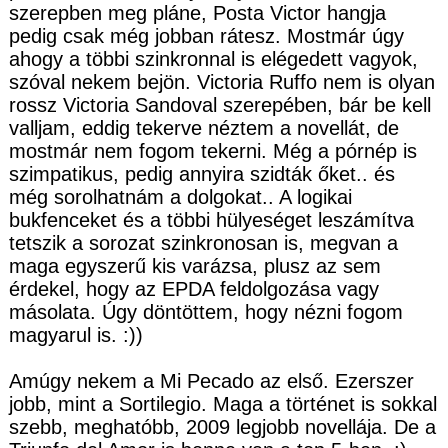
szerepben meg pláne, Posta Victor hangja
pedig csak még jobban rátesz. Mostmár úgy
ahogy a többi szinkronnal is elégedett vagyok,
szóval nekem bejön. Victoria Ruffo nem is olyan
rossz Victoria Sandoval szerepében, bár be kell
valljam, eddig tekerve néztem a novellát, de
mostmár nem fogom tekerni. Még a pórnép is
szimpatikus, pedig annyira szidták őket.. és
még sorolhatnám a dolgokat.. A logikai
bukfenceket és a többi hülyeséget leszámítva
tetszik a sorozat szinkronosan is, megvan a
maga egyszerű kis varázsa, plusz az sem
érdekel, hogy az EPDA feldolgozása vagy
másolata. Úgy döntöttem, hogy nézni fogom
magyarul is. :))
Amúgy nekem a Mi Pecado az első. Ezerszer
jobb, mint a Sortilegio. Maga a történet is sokkal
szebb, meghatóbb, 2009 legjobb novellája. De a