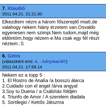
7.
Klaudió
2011.04.21. 21:21.00
Elkezdtem nézni a három főszereplő miatt,de
valahogy nekem hiány érzetem van.Osvaldo
egyenesen nem szimpi.Nem tudom,majd még
eldöntöm,hogy nézem-e.Ma csak egy fél részt
néztem.:S
6.
Getra
(válaszként erre:
4. - Adrymaci87
)
2011.04.21. 17:59.14
Nekem ez a topp 5 :
1. El Rostro de Analía /a bosszú álarca
2.Cuidado con el angel /árva angyal
3.Soy tu Duena / a Csábítás földjén
4. Triunfo de Amor / A szerelem diadala
5. Sortilegio / Kettős Játszma