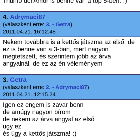
Triunfo del Amor is benne van a top 5-ben. :)
4.
Adrymaci87
(válaszként erre:
3. - Getra
)
2011.04.21. 16:12.48
Nekem továbbra is a kettős játszma az első, de
ez is benne van a 3-ban, mert nagyon
megtetszett, és szerintem jobb az árva
angyalnál, de ez az én véleményem
3.
Getra
(válaszként erre:
2. - Adrymaci87
)
2011.04.21. 12:15.24
Igen ez engem is zavar benn
de amúgy nagyon bírom
de nekem az árva angyal az első
ugy ez
és úgy a kettős játszma! :)