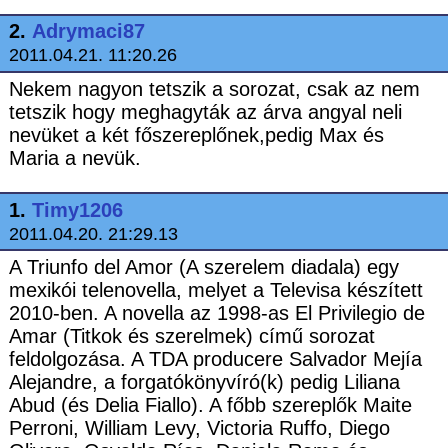
2.
Adrymaci87
2011.04.21. 11:20.26
Nekem nagyon tetszik a sorozat, csak az nem
tetszik hogy meghagyták az árva angyal neli
nevüket a két főszereplőnek,pedig Max és
Maria a nevük.
1.
Timy1206
2011.04.20. 21:29.13
A Triunfo del Amor (A szerelem diadala) egy
mexikói telenovella, melyet a Televisa készített
2010-ben. A novella az 1998-as El Privilegio de
Amar (Titkok és szerelmek) című sorozat
feldolgozása. A TDA producere Salvador Mejía
Alejandre, a forgatókönyvíró(k) pedig Liliana
Abud (és Delia Fiallo). A főbb szereplők Maite
Perroni, William Levy, Victoria Ruffo, Diego