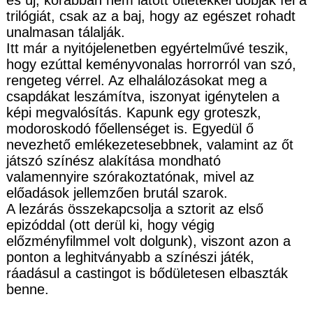
trilógiát, csak az a baj, hogy az egészet rohadt
unalmasan tálalják.
Itt már a nyitójelenetben egyértelművé teszik,
hogy ezúttal keményvonalas horrorról van szó,
rengeteg vérrel. Az elhalálozásokat meg a
csapdákat leszámítva, iszonyat igénytelen a
képi megvalósítás. Kapunk egy groteszk,
modoroskodó főellenséget is. Egyedül ő
nevezhető emlékezetesebbnek, valamint az őt
játszó színész alakítása mondható
valamennyire szórakoztatónak, mivel az
előadások jellemzően brutál szarok.
A lezárás összekapcsolja a sztorit az első
epizóddal (ott derül ki, hogy végig
előzményfilmmel volt dolgunk), viszont azon a
ponton a leghitványabb a színészi játék,
ráadásul a castingot is bődületesen elbaszták
benne.