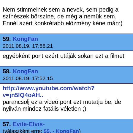
Nem stimmelnek sem a nevek, sem pedig a
színészek bőrszíne, de még a nemük sem.
Ennél azért konkrétabb előzmény kéne mán:)
59.
KongFan
2011.08.19. 17:55.21
egyébként pont ezért utáják sokan ezt a filmet
58.
KongFan
2011.08.19. 17:52.15
http://www.youtube.com/watch?
v=jn5lQ4oAH..
parancsolj ez a videó pont ezt mutatja be, de
nyilván mindez fatális véletlen ;)
57.
Evile-Elvis-
(válaszként erre:
55. - KongFan
)