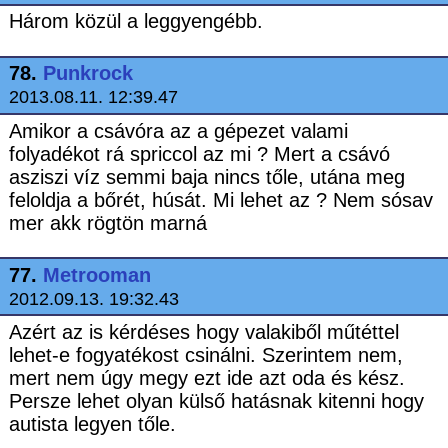
Három közül a leggyengébb.
78.
Punkrock
2013.08.11. 12:39.47
Amikor a csávóra az a gépezet valami
folyadékot rá spriccol az mi ? Mert a csávó
asziszi víz semmi baja nincs tőle, utána meg
feloldja a bőrét, húsát. Mi lehet az ? Nem sósav
mer akk rögtön marná
77.
Metrooman
2012.09.13. 19:32.43
Azért az is kérdéses hogy valakiből műtéttel
lehet-e fogyatékost csinálni. Szerintem nem,
mert nem úgy megy ezt ide azt oda és kész.
Persze lehet olyan külső hatásnak kitenni hogy
autista legyen tőle.