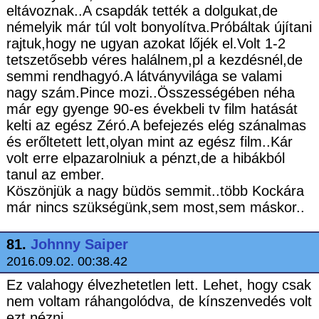
eltávoznak..A csapdák tették a dolgukat,de
némelyik már túl volt bonyolítva.Próbáltak újítani
rajtuk,hogy ne ugyan azokat lőjék el.Volt 1-2
tetszetősebb véres halálnem,pl a kezdésnél,de
semmi rendhagyó.A látványvilága se valami
nagy szám.Pince mozi..Összességében néha
már egy gyenge 90-es évekbeli tv film hatását
kelti az egész Zéró.A befejezés elég szánalmas
és erőltetett lett,olyan mint az egész film..Kár
volt erre elpazarolniuk a pénzt,de a hibákból
tanul az ember.
Köszönjük a nagy büdös semmit..több Kockára
már nincs szükségünk,sem most,sem máskor..
81.
Johnny Saiper
2016.09.02. 00:38.42
Ez valahogy élvezhetetlen lett. Lehet, hogy csak
nem voltam ráhangolódva, de kínszenvedés volt
ezt nézni.