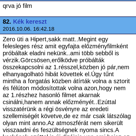
qrva jó film
82.
Kék kereszt
2016.10.06. 16:42.18
Zero üti a Hipert,sakk matt..Megint egy
felesleges rész amit egyfajta előzményfilmként
próbáltak eladni nekünk..ami több sebből is
vérzik.Görcsösen,erőlködve próbálták
összekapcsolni az 1.résszel,közben jó pár,nem
elhanyagolható hibát követtek el.Úgy tűnt
mintha a forgatás közben átírták volna a sztorit
és félúton módosítottak volna azon,hogy nem
az 1.részhez hasonló filmet akarnak
csinálni,hanem annak előzményét..Ezúttal
visszatérünk a régi ösvényre az eredeti
szellemiségét követve,de ez már csak látszólag
olyan mint anno.Az atmoszférát nem sikerült
visszaadni és feszültségnek nyoma sincs.A