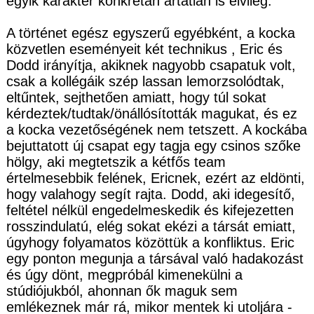
egyik karakter konkrétan ártatlan is elvileg.
A történet egész egyszerű egyébként, a kocka
közvetlen eseményeit két technikus , Eric és
Dodd irányítja, akiknek nagyobb csapatuk volt,
csak a kollégáik szép lassan lemorzsolódtak,
eltűntek, sejthetően amiatt, hogy túl sokat
kérdeztek/tudtak/önállósították magukat, és ez
a kocka vezetőségének nem tetszett. A kockába
bejuttatott új csapat egy tagja egy csinos szőke
hölgy, aki megtetszik a kétfős team
értelmesebbik felének, Ericnek, ezért az eldönti,
hogy valahogy segít rajta. Dodd, aki idegesítő,
feltétel nélkül engedelmeskedik és kifejezetten
rosszindulatú, elég sokat ekézi a társát emiatt,
úgyhogy folyamatos közöttük a konfliktus. Eric
egy ponton megunja a társával való hadakozást
és úgy dönt, megpróbál kimenekülni a
stúdiójukból, ahonnan ők maguk sem
emlékeznek már rá, mikor mentek ki utoljára -