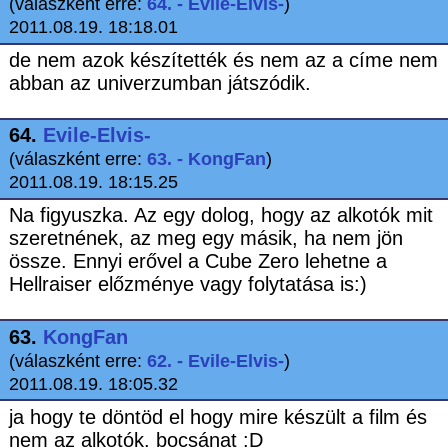
(válaszként erre:
64. - Evile-Elvis-
)
2011.08.19. 18:18.01
de nem azok készítették és nem az a címe nem
abban az univerzumban játszódik.
64.
Evile-Elvis-
(válaszként erre:
63. - KongFan
)
2011.08.19. 18:15.25
Na figyuszka. Az egy dolog, hogy az alkotók mit
szeretnének, az meg egy másik, ha nem jön
össze. Ennyi erővel a Cube Zero lehetne a
Hellraiser előzménye vagy folytatása is:)
63.
KongFan
(válaszként erre:
62. - Evile-Elvis-
)
2011.08.19. 18:05.32
ja hogy te döntöd el hogy mire készült a film és
nem az alkotók. bocsánat :D