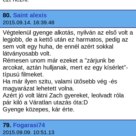
80.
Saint alexis
2015.09.14. 16:39.48
Végtelenül gyenge alkotás, nyilván az első volt a
legjobb, de a kettő után ez harmatos, pedig az
sem volt egy huha, de ennél azért sokkal
látványosabb volt.
Rémesen unom már ezeket a "zárjunk be
arcokat, aztán hulljanak, mert ez egy kísérlet"-
típusú filmeket.
Ha már ilyen szitu, valami ütősebb vég -és
magyarázat lehetett volna.
Azért jó volt látni Zach gyereket, leolvadt róla
pár kiló a Váratlan utazás óta:D
Gyenge közepes, kár érte.
79.
Fogarasi74
2015.09.09. 10:51.13