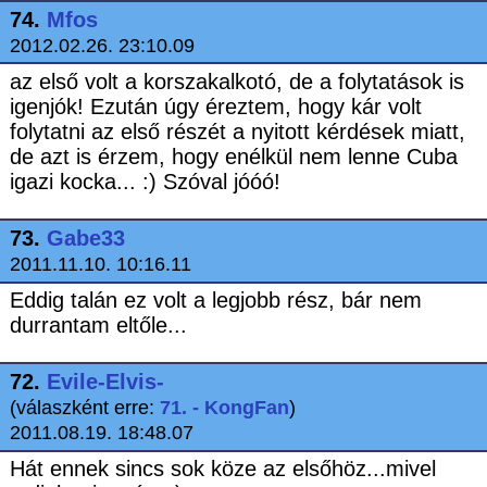
74.
Mfos
2012.02.26. 23:10.09
az első volt a korszakalkotó, de a folytatások is
igenjók! Ezután úgy éreztem, hogy kár volt
folytatni az első részét a nyitott kérdések miatt,
de azt is érzem, hogy enélkül nem lenne Cuba
igazi kocka... :) Szóval jóóó!
73.
Gabe33
2011.11.10. 10:16.11
Eddig talán ez volt a legjobb rész, bár nem
durrantam eltőle...
72.
Evile-Elvis-
(válaszként erre:
71. - KongFan
)
2011.08.19. 18:48.07
Hát ennek sincs sok köze az elsőhöz...mivel