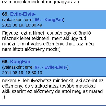
ez mondjuk mindent megmagyaráz:)
69.
Evile-Elvis-
(válaszként erre:
66. - KongFan
)
2011.08.19. 18:30.49
Figyusz, ezt a filmet, csupán egy különálló
résznek lehet tekinteni, mert aki úgy tud
ránézni, mint valós előzmény...hát...az még
nem látott előzmény mozit:)
68.
KongFan
(válaszként erre:
67. - Evile-Elvis-
)
2011.08.19. 18:30.13
nekem 8, lehülyézhetsz mindenkit, aki szerint ez
előzmény, és vitatkozhatsz tovább másokkal
akik szerint ez előzmény de attól még az marad
:)