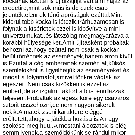
kockának ezúttal is új dizájnja van,ami hajaz az
eredetire,mint sok más is,de ezek csap
jelentéktelennek tűnő apróságok ezúttal.Mint
kiderül,több kocka is létezik.Párhuzamosan is
folynak a kísérletek ezzel is kibővítve a mini
univerzumukat..és látszólag megmagyarázva a
korábbi hülyeségeiket.Amit újításként próbáltak
behozni az,hogy ezúttal nem csak a kockán
belül történnek az események,hanem azon kívül
is.Ezúttal a cég embereinek szemén át,külsős
szemlélőként is figyelhetjük az eseményeket és
magát a folyamatot,amivel tönkre vágták az
egészet..Nem csak kizökkentik ezzel az
embert,de az izgalmi faktort stb is lenullázzák
teljesen..Próbáltak az egész köré egy csavaros
sztorit összehozni,de nem nagyon sikerült
nekik.A matek zseni karaktere eléggé
erőltetett,ahogy a játékba hozása is.A nagy
szökése meg huu..A mostani áldozatok is elég
semmilyenek,a szemöldökünk se rándul mikor