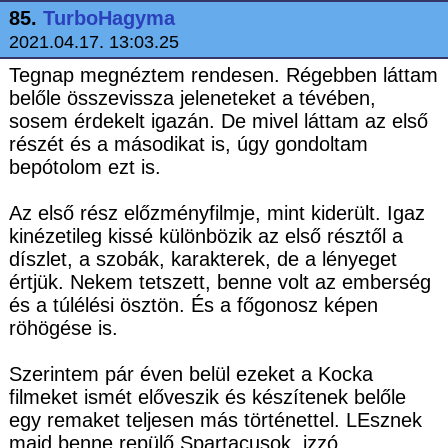
85.
TurboHagyma
2021.04.17. 13:03.25
Tegnap megnéztem rendesen. Régebben láttam
belőle összevissza jeleneteket a tévében,
sosem érdekelt igazán. De mivel láttam az első
részét és a másodikat is, úgy gondoltam
bepótolom ezt is.
Az első rész előzményfilmje, mint kiderült. Igaz
kinézetileg kissé különbözik az első résztől a
díszlet, a szobák, karakterek, de a lényeget
értjük. Nekem tetszett, benne volt az emberség
és a túlélési ösztön. És a főgonosz képen
röhögése is.
Szerintem pár éven belül ezeket a Kocka
filmeket ismét előveszik és készítenek belőle
egy remaket teljesen más történettel. LEsznek
majd benne repülő Spartacusok, izzó