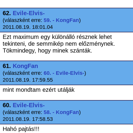
62.
Evile-Elvis-
(válaszként erre:
59. - KongFan
)
2011.08.19. 18:01.04
Ezt maximum egy különálló résznek lehet
tekinteni, de semmikép nem előzménynek.
Tökmindegy, hogy minek szánták.
61.
KongFan
(válaszként erre:
60. - Evile-Elvis-
)
2011.08.19. 17:59.55
mint mondtam ezért utálják
60.
Evile-Elvis-
(válaszként erre:
58. - KongFan
)
2011.08.19. 17:58.53
Hahó pajtás!!!