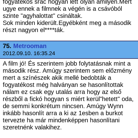
fogyatékos srác hogyan lett olyan amilyen.Mert
ugye ennek a filmnek a végén is a csávóból
szinte "agyhalottat" csináltak.
Sok minden kiderült.Egyébként meg a második
részt nagyon el****ták.
75.
Metrooman
2012.09.10. 16:35.24
A film jó! És szerintem jobb folytatásnak mint a
második rész. Amúgy szerintem sem előzmény
mert a színészek akik mellé bedobták a
fogyatékost még halványan se hasonlítottak
nálam ez csak egy utalás arra hogy az első
részből a fickó hogyan s miért kerül"hetett" oda,
de semmi konkrétum nincsen. Amúgy Wynn
inkább hasonlít arra a ki az 1esben a burkot
tervezte ha már mindenképpen hasonlítani
szeretnénk valakihez.