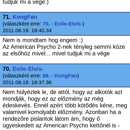
tudjuk mi a vége:)
71.
KongFan
(válaszként erre:
70. - Evile-Elvis-
)
2011.08.19. 18:40.34
Nem is mondtam hog engem :)
Az American Psycho 2-nek tényleg semmi köze
az elsőhöz mivel... mivel tudjuk mi a vége
70.
Evile-Elvis-
(válaszként erre:
68. - KongFan
)
2011.08.19. 18:37.36
Nem hülyézlek le, de attól, hogy az alkotók azt
mondják, hogy ez az előzmény az még
édeskevés. Ennél azért több kötődés kéne, meg
valamivel komolyabb előzmény. Azonban ha a
rendezőre pislantok látom ám, hogy ő
ügyeskedett az American Psycho kettőnél is -