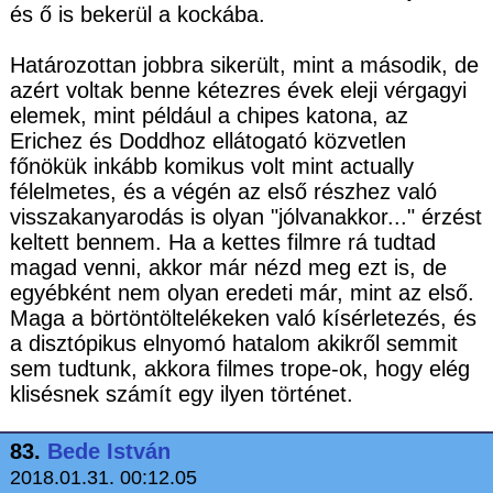
és ő is bekerül a kockába.
Határozottan jobbra sikerült, mint a második, de
azért voltak benne kétezres évek eleji vérgagyi
elemek, mint például a chipes katona, az
Erichez és Doddhoz ellátogató közvetlen
főnökük inkább komikus volt mint actually
félelmetes, és a végén az első részhez való
visszakanyarodás is olyan "jólvanakkor..." érzést
keltett bennem. Ha a kettes filmre rá tudtad
magad venni, akkor már nézd meg ezt is, de
egyébként nem olyan eredeti már, mint az első.
Maga a börtöntöltelékeken való kísérletezés, és
a disztópikus elnyomó hatalom akikről semmit
sem tudtunk, akkora filmes trope-ok, hogy elég
klisésnek számít egy ilyen történet.
83.
Bede István
2018.01.31. 00:12.05