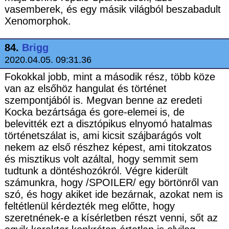
vasemberek, és egy másik világból beszabadult
Xenomorphok.
84.
Brigg
2020.04.05. 09:31.36
Fokokkal jobb, mint a második rész, több köze
van az elsőhöz hangulat és történet
szempontjából is. Megvan benne az eredeti
Kocka bezártsága és gore-elemei is, de
belevitték ezt a disztópikus elnyomó hatalmas
történetszálat is, ami kicsit szájbarágós volt
nekem az első részhez képest, ami titokzatos
és misztikus volt azáltal, hogy semmit sem
tudtunk a döntéshozókról. Végre kiderült
számunkra, hogy /SPOILER/ egy börtönről van
szó, és hogy akiket ide bezárnak, azokat nem is
feltétlenül kérdezték meg előtte, hogy
szeretnének-e a kísérletben részt venni, sőt az