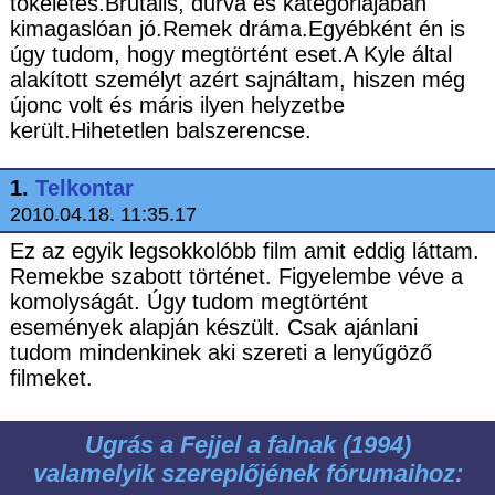
tökéletes.Brutális, durva és kategóriájában
kimagaslóan jó.Remek dráma.Egyébként én is
úgy tudom, hogy megtörtént eset.A Kyle által
alakított személyt azért sajnáltam, hiszen még
újonc volt és máris ilyen helyzetbe
került.Hihetetlen balszerencse.
1.
Telkontar
2010.04.18. 11:35.17
Ez az egyik legsokkolóbb film amit eddig láttam.
Remekbe szabott történet. Figyelembe véve a
komolyságát. Úgy tudom megtörtént
események alapján készült. Csak ajánlani
tudom mindenkinek aki szereti a lenyűgöző
filmeket.
Ugrás a Fejjel a falnak (1994)
valamelyik szereplőjének fórumaihoz: