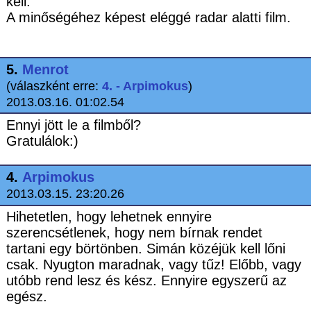
kell.
A minőségéhez képest eléggé radar alatti film.
5.
Menrot
(válaszként erre:
4. - Arpimokus
)
2013.03.16. 01:02.54
Ennyi jött le a filmből?
Gratulálok:)
4.
Arpimokus
2013.03.15. 23:20.26
Hihetetlen, hogy lehetnek ennyire
szerencsétlenek, hogy nem bírnak rendet
tartani egy börtönben. Simán közéjük kell lőni
csak. Nyugton maradnak, vagy tűz! Előbb, vagy
utóbb rend lesz és kész. Ennyire egyszerű az
egész.