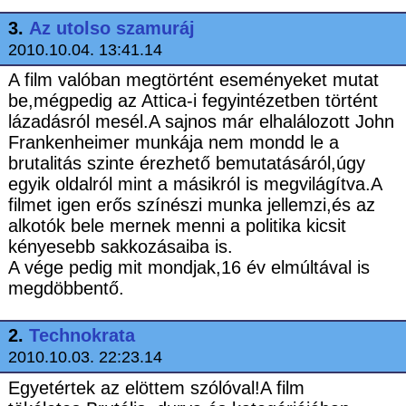
3.
Az utolso szamuráj
2010.10.04. 13:41.14
A film valóban megtörtént eseményeket mutat
be,mégpedig az Attica-i fegyintézetben történt
lázadásról mesél.A sajnos már elhalálozott John
Frankenheimer munkája nem mondd le a
brutalitás szinte érezhető bemutatásáról,úgy
egyik oldalról mint a másikról is megvilágítva.A
filmet igen erős színészi munka jellemzi,és az
alkotók bele mernek menni a politika kicsit
kényesebb sakkozásaiba is.
A vége pedig mit mondjak,16 év elmúltával is
megdöbbentő.
2.
Technokrata
2010.10.03. 22:23.14
Egyetértek az elöttem szólóval!A film