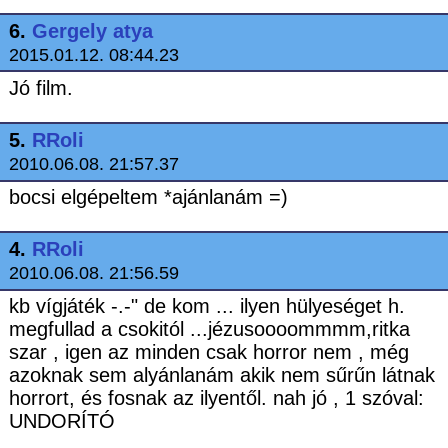
6.
Gergely atya
2015.01.12. 08:44.23
Jó film.
5.
RRoli
2010.06.08. 21:57.37
bocsi elgépeltem *ajánlanám =)
4.
RRoli
2010.06.08. 21:56.59
kb vígjáték -.-" de kom ... ilyen hülyeséget h.
megfullad a csokitól ...jézusoooommmm,ritka
szar , igen az minden csak horror nem , még
azoknak sem alyánlanám akik nem sűrűn látnak
horrort, és fosnak az ilyentől. nah jó , 1 szóval:
UNDORÍTÓ