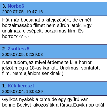
3.
Norbo6
2009.07.05. 10:47.16
Hát már bocsánat a kifejezésért, de ennél
borzalmasabb filmet nem sűrűn látok. Egy
unalmas, elcsépelt, borzalmas film. És
horror??? -.-
2.
Zsoltesz5
2009.07.05. 02:39.03
Nem tudom,ez mivel èrdemelte ki a horror
jelzöt,meg a 18-as karikàt. Unalmas, vontatott
film. Nem ajànlom senkinek:)
1.
Kék kereszt
2009.07.04. 16:08.29
Gyilkos nyakék a címe,de egy gyűrű van
benne.Beckyt kiközösítik a társai.Egyik nap talál