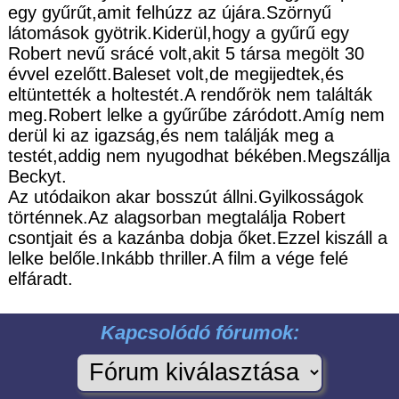
egy gyűrűt,amit felhúzz az újára.Szörnyű
látomások gyötrik.Kiderül,hogy a gyűrű egy
Robert nevű srácé volt,akit 5 társa megölt 30
évvel ezelőtt.Baleset volt,de megijedtek,és
eltüntették a holtestét.A rendőrök nem találták
meg.Robert lelke a gyűrűbe záródott.Amíg nem
derül ki az igazság,és nem találják meg a
testét,addig nem nyugodhat békében.Megszállja
Beckyt.
Az utódaikon akar bosszút állni.Gyilkosságok
történnek.Az alagsorban megtalálja Robert
csontjait és a kazánba dobja őket.Ezzel kiszáll a
lelke belőle.Inkább thriller.A film a vége felé
elfáradt.
Kapcsolódó fórumok: