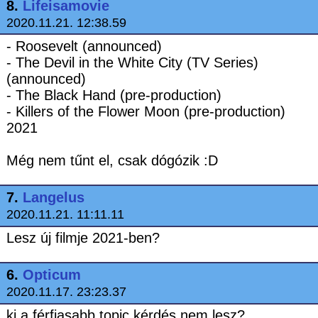
8.
Lifeisamovie
2020.11.21. 12:38.59
- Roosevelt (announced)
- The Devil in the White City (TV Series)
(announced)
- The Black Hand (pre-production)
- Killers of the Flower Moon (pre-production)
2021
Még nem tűnt el, csak dógózik :D
7.
Langelus
2020.11.21. 11:11.11
Lesz új filmje 2021-ben?
6.
Opticum
2020.11.17. 23:23.37
ki a férfiasabb topic kérdés nem lesz?