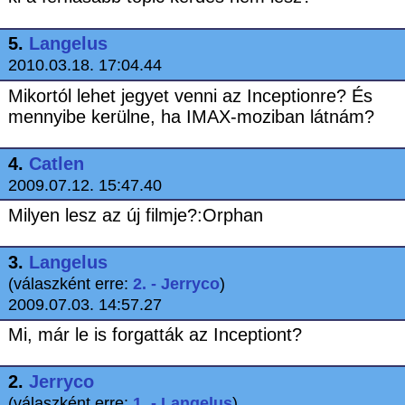
5.
Langelus
2010.03.18. 17:04.44
Mikortól lehet jegyet venni az Inceptionre? És
mennyibe kerülne, ha IMAX-moziban látnám?
4.
Catlen
2009.07.12. 15:47.40
Milyen lesz az új filmje?:Orphan
3.
Langelus
(válaszként erre:
2. - Jerryco
)
2009.07.03. 14:57.27
Mi, már le is forgatták az Inceptiont?
2.
Jerryco
(válaszként erre:
1. - Langelus
)