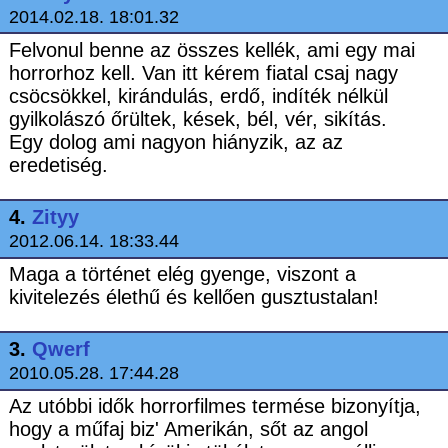
2014.02.18. 18:01.32
Felvonul benne az összes kellék, ami egy mai
horrorhoz kell. Van itt kérem fiatal csaj nagy
csöcsökkel, kirándulás, erdő, indíték nélkül
gyilkolászó őrültek, kések, bél, vér, sikítás.
Egy dolog ami nagyon hiányzik, az az
eredetiség.
4.
Zityy
2012.06.14. 18:33.44
Maga a történet elég gyenge, viszont a
kivitelezés élethű és kellően gusztustalan!
3.
Qwerf
2010.05.28. 17:44.28
Az utóbbi idők horrorfilmes termése bizonyítja,
hogy a műfaj biz' Amerikán, sőt az angol