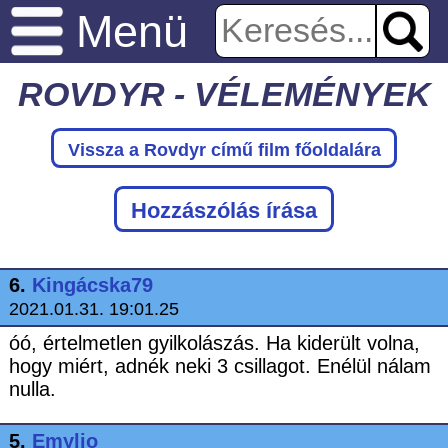
Menü
ROVDYR - VÉLEMÉNYEK
Vissza a Rovdyr
című film főoldalára
Hozzászólás írása
6.
Kingácska79
2021.01.31. 19:01.25
óó, értelmetlen gyilkolászás. Ha kiderült volna,
hogy miért, adnék neki 3 csillagot. Enélül nálam
nulla.
5.
Emylio