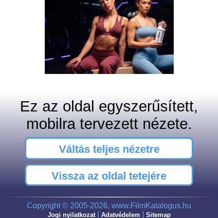
Ez az oldal egyszerűsített,
mobilra tervezett nézete.
Váltás teljes nézetre
Vissza az oldal tetejére
Copyright © 2005-2026, www.FilmKatalogus.hu
|
|
Jogi nyilatkozat
Adatvédelem
Sitemap