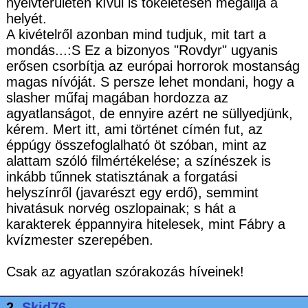
nyelvterületen kívül is tökéletesen megállja a
helyét.
A kivételről azonban mind tudjuk, mit tart a
mondás...:S Ez a bizonyos "Rovdyr" ugyanis
erősen csorbítja az európai horrorok mostanság
magas nívóját. S persze lehet mondani, hogy a
slasher műfaj magában hordozza az
agyatlanságot, de ennyire azért ne süllyedjünk,
kérem. Mert itt, ami történet címén fut, az
éppúgy összefoglalható öt szóban, mint az
alattam szóló filmértékelése; a színészek is
inkább tűnnek statisztának a forgatási
helyszínről (javarészt egy erdő), semmint
hivatásuk norvég oszlopainak; s hát a
karakterek éppannyira hitelesek, mint Fábry a
kvízmester szerepében.
Csak az agyatlan szórakozás híveinek!
2.
Skid76