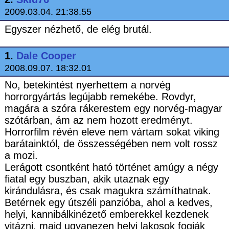
2009.03.04. 21:38.55
Egyszer nézhető, de elég brutál.
1.
Dale Cooper
2008.09.07. 18:32.01
No, betekintést nyerhettem a norvég
horrorgyártás legújabb remekébe. Rovdyr,
magára a szóra rákerestem egy norvég-magyar
szótárban, ám az nem hozott eredményt.
Horrorfilm révén eleve nem vártam sokat viking
barátainktól, de összességében nem volt rossz
a mozi.
Lerágott csontként ható történet amúgy a négy
fiatal egy buszban, akik utaznak egy
kirándulásra, és csak magukra számíthatnak.
Betérnek egy útszéli panzióba, ahol a kedves,
helyi, kannibálkinézető emberekkel kezdenek
vitázni, majd ugyanezen helyi lakosok fogják