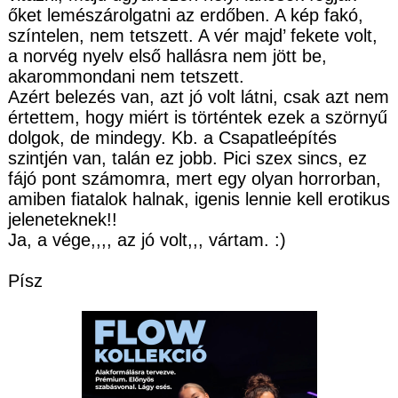
őket lemészárolgatni az erdőben. A kép fakó,
színtelen, nem tetszett. A vér majd’ fekete volt,
a norvég nyelv első hallásra nem jött be,
akarommondani nem tetszett.
Azért belezés van, azt jó volt látni, csak azt nem
értettem, hogy miért is történtek ezek a szörnyű
dolgok, de mindegy. Kb. a Csapatleépítés
szintjén van, talán ez jobb. Pici szex sincs, ez
fájó pont számomra, mert egy olyan horrorban,
amiben fiatalok halnak, igenis lennie kell erotikus
jeleneteknek!!
Ja, a vége,,,, az jó volt,,, vártam. :)
Písz