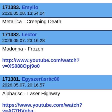
171383.
Emylio
2026.05.08. 13:54.04
Metallica - Creeping Death
171382.
Lector
2026.05.07. 23:16.28
Madonna - Frozen
http://www.youtube.com/watch?
v=XS088Opj9o0
171381.
Egyszerűsrác80
2026.05.07. 20:16.57
Alpharisc - Laser Highway
https://www.youtube.com/watch?
v=AC7HVpba..