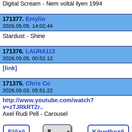
Digital Scream - Nem voltál ilyen 1994
171377.
Emylio
2026.05.05. 14:02.44
Stardust - Shine
171376.
LAURA113
2026.05.05. 00:52.12
[link]
171375.
Chris Co
2026.05.03. 05:51.22
http://www.youtube.com/watch?
v=zTJRkRTZr..
Axel Rudi Pell - Carousel
Előző
Következő