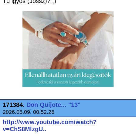
Tü igyos (Jössz)? :)
171384.
Don Quijote... "13"
2026.05.09. 00:52.26
http://www.youtube.com/watch?
v=ChS8MlzgU..