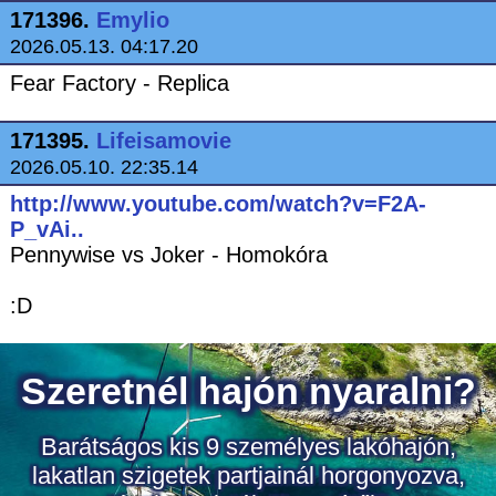
171396.
Emylio
2026.05.13. 04:17.20
Fear Factory - Replica
171395.
Lifeisamovie
2026.05.10. 22:35.14
http://www.youtube.com/watch?v=F2A-
P_vAi..
Pennywise vs Joker - Homokóra
:D