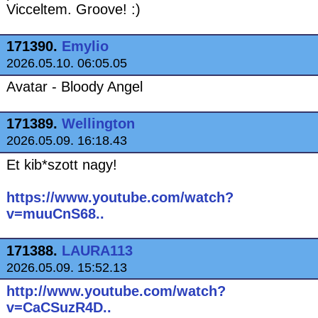
Vicceltem. Groove! :)
171390.
Emylio
2026.05.10. 06:05.05
Avatar - Bloody Angel
171389.
Wellington
2026.05.09. 16:18.43
Et kib*szott nagy!
https://www.youtube.com/watch?
v=muuCnS68..
171388.
LAURA113
2026.05.09. 15:52.13
http://www.youtube.com/watch?
v=CaCSuzR4D..