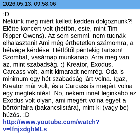
2026.05.13. 09:58.06
:D
Nekünk meg miért kellett kedden dolgoznunk?!
Előtte koncert volt (hétfőn, este, mint Tim
Ripper Owens). Az sem semmi, nem tudnák
elhalasztani! Ami még érthetetlen számomra, a
hétvége kérdése. Hétfőtől péntekig tartson!
Szombat, vasárnap munkanap. Arra meg van
az, mint szabadság. :) Kreator, Exodus,
Carcass volt, amit kimaradt nemrég. Oda is
minimum egy hét szabadság járt volna. Igaz,
Kreator már volt, és a Carcass is megért volna
egy megtekintést. No, nekem innét leginkább az
Exodus volt olyan, ami megért volna egyet a
börtönfalra (bakancslistára), mint ki (vagy be)
húzós. :D
http://www.youtube.com/watch?
v=lfnjxdgbMLs