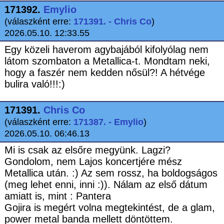
171392.
Emylio
(válaszként erre:
171391. - Chris Co
)
2026.05.10. 12:33.55
Egy közeli haverom agybajából kifolyólag nem
látom szombaton a Metallica-t. Mondtam neki,
hogy a faszér nem kedden nősül?! A hétvége
bulira való!!!:)
171391.
Chris Co
(válaszként erre:
171387. - Emylio
)
2026.05.10. 06:46.13
Mi is csak az elsőre megyünk. Lagzi?
Gondolom, nem Lajos koncertjére mész
Metallica után. :) Az sem rossz, ha boldogságos
(meg lehet enni, inni :)). Nálam az első dátum
amiatt is, mint : Pantera
Gojira is megért volna megtekintést, de a glam,
power metal banda mellett döntöttem.