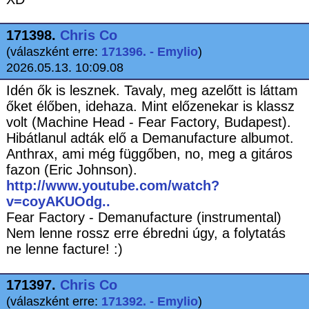
171398.
Chris Co
(válaszként erre:
171396. - Emylio
)
2026.05.13. 10:09.08
Idén ők is lesznek. Tavaly, meg azelőtt is láttam
őket élőben, idehaza. Mint előzenekar is klassz
volt (Machine Head - Fear Factory, Budapest).
Hibátlanul adták elő a Demanufacture albumot.
Anthrax, ami még függőben, no, meg a gitáros
fazon (Eric Johnson).
http://www.youtube.com/watch?
v=coyAKUOdg..
Fear Factory - Demanufacture (instrumental)
Nem lenne rossz erre ébredni úgy, a folytatás
ne lenne facture! :)
171397.
Chris Co
(válaszként erre:
171392. - Emylio
)