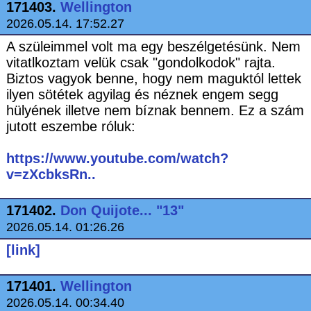
171403.
Wellington
2026.05.14. 17:52.27
A szüleimmel volt ma egy beszélgetésünk. Nem
vitatlkoztam velük csak "gondolkodok" rajta.
Biztos vagyok benne, hogy nem maguktól lettek
ilyen sötétek agyilag és néznek engem segg
hülyének illetve nem bíznak bennem. Ez a szám
jutott eszembe róluk:
https://www.youtube.com/watch?
v=zXcbksRn..
171402.
Don Quijote... "13"
2026.05.14. 01:26.26
[link]
171401.
Wellington
2026.05.14. 00:34.40