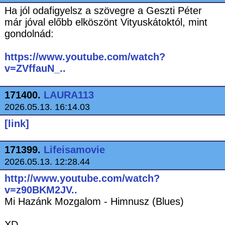
Ha jól odafigyelsz a szövegre a Geszti Péter
már jóval előbb elköszönt Vityuskátoktól, mint
gondolnád:
https://www.youtube.com/watch?
v=ZVffauN_..
171400.
LAURA113
2026.05.13. 16:14.03
[link]
171399.
Lifeisamovie
2026.05.13. 12:28.44
http://www.youtube.com/watch?
v=z90BKM2JV..
Mi Hazánk Mozgalom - Himnusz (Blues)
XD