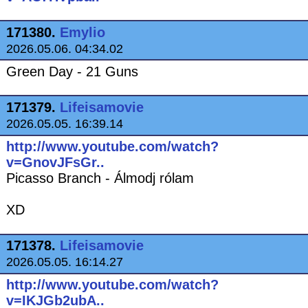
171380.
Emylio
2026.05.06. 04:34.02
Green Day - 21 Guns
171379.
Lifeisamovie
2026.05.05. 16:39.14
http://www.youtube.com/watch?
v=GnovJFsGr..
Picasso Branch - Álmodj rólam
XD
171378.
Lifeisamovie
2026.05.05. 16:14.27
http://www.youtube.com/watch?
v=IKJGb2ubA..