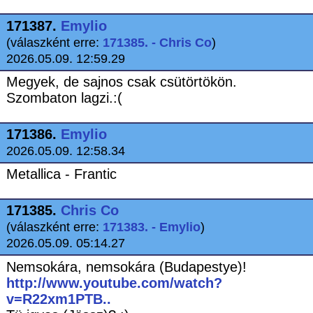
171387.
Emylio
(válaszként erre:
171385. - Chris Co
)
2026.05.09. 12:59.29
Megyek, de sajnos csak csütörtökön.
Szombaton lagzi.:(
171386.
Emylio
2026.05.09. 12:58.34
Metallica - Frantic
171385.
Chris Co
(válaszként erre:
171383. - Emylio
)
2026.05.09. 05:14.27
Nemsokára, nemsokára (Budapestye)!
http://www.youtube.com/watch?
v=R22xm1PTB..