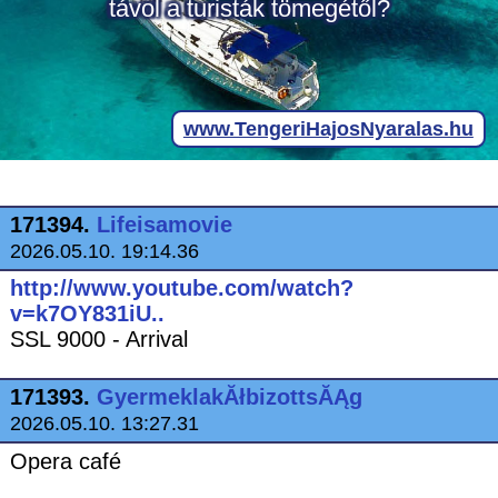
171394.
Lifeisamovie
2026.05.10. 19:14.36
http://www.youtube.com/watch?
v=k7OY831iU..
SSL 9000 - Arrival
171393.
GyermeklakĂłbizottsĂĄg
2026.05.10. 13:27.31
Opera café