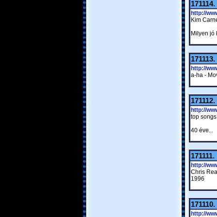
171114.
http://w
Kim Carne
Milyen jó 
171113.
http://w
a-ha - Mo
171112.
http://w
top songs
40 éve...
171111.
http://w
Chris Rea
1996
171110.
http://w