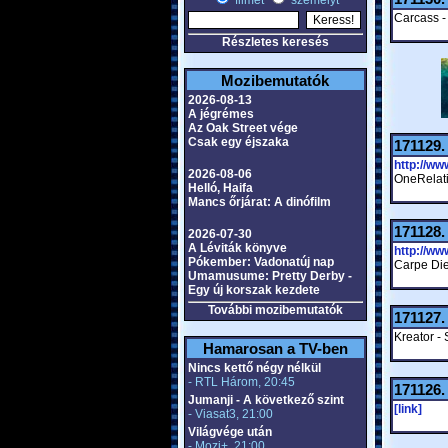
filmet
személyt
Carcass -
Részletes keresés
Mozibemutatók
2026-08-13
A jégrémes
Az Oak Street vége
Csak egy éjszaka
171129
http://w
2026-08-06
OneRelati
Helló, Haifa
Mancs őrjárat: A dinófilm
171128
2026-07-30
A Léviták könyve
http://w
Pókember: Vadonatúj nap
Carpe Die
Umamusume: Pretty Derby -
Egy új korszak kezdete
További mozibemutatók
171127
Kreator -
Hamarosan a TV-ben
Nincs kettő négy nélkül
- RTL Három, 20:45
171126
Jumanji - A következő szint
[link]
- Viasat3, 21:00
Világvége után
- Mozi+, 21:00