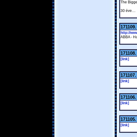
The Bigge
30 éve....
171109
http://w
ABBA - Ha
171108
[link]
171107
[link]
171106
[link]
171105
[link]