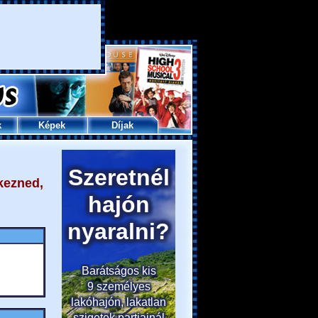
k
Képek
Díjak
kezned,