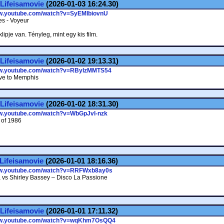
Lifeisamovie
(2026-01-03 16:24.30)
ww.youtube.com/watch?v=SyEMlbiovnU
s - Voyeur
klipje van. Tényleg, mint egy kis film.
Lifeisamovie
(2026-01-02 19:13.31)
ww.youtube.com/watch?v=RBylzMMTS54
ve to Memphis
Lifeisamovie
(2026-01-02 18:31.30)
ww.youtube.com/watch?v=WbGpJvl-nzk
 of 1986
Lifeisamovie
(2026-01-01 18:16.36)
ww.youtube.com/watch?v=RRFWxb8ay0s
 vs Shirley Bassey – Disco La Passione
Lifeisamovie
(2026-01-01 17:11.32)
ww.youtube.com/watch?v=wqKhm7OsQQ4