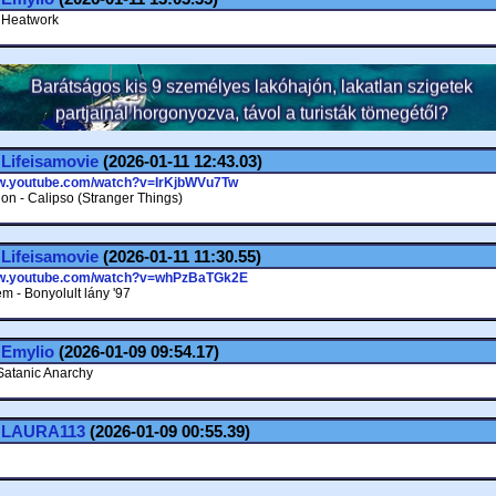
 Heatwork
.
Lifeisamovie
(2026-01-11 12:43.03)
ww.youtube.com/watch?v=IrKjbWVu7Tw
on - Calipso (Stranger Things)
.
Lifeisamovie
(2026-01-11 11:30.55)
ww.youtube.com/watch?v=whPzBaTGk2E
m - Bonyolult lány '97
.
Emylio
(2026-01-09 09:54.17)
 Satanic Anarchy
.
LAURA113
(2026-01-09 00:55.39)