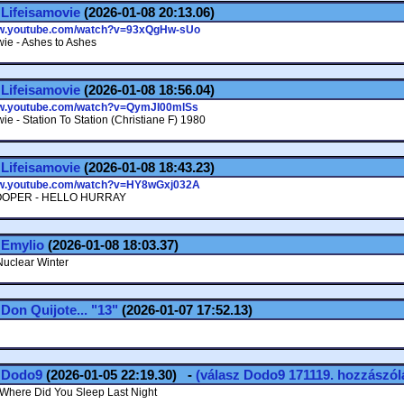
.
Lifeisamovie
(2026-01-08 20:13.06)
ww.youtube.com/watch?v=93xQgHw-sUo
ie - Ashes to Ashes
.
Lifeisamovie
(2026-01-08 18:56.04)
ww.youtube.com/watch?v=QymJI00mlSs
e - Station To Station (Christiane F) 1980
.
Lifeisamovie
(2026-01-08 18:43.23)
ww.youtube.com/watch?v=HY8wGxj032A
OOPER - HELLO HURRAY
.
Emylio
(2026-01-08 18:03.37)
uclear Winter
.
Don Quijote... "13"
(2026-01-07 17:52.13)
.
Dodo9
(2026-01-05 22:19.30) -
(válasz
Dodo9
171119. hozzászól
 Where Did You Sleep Last Night