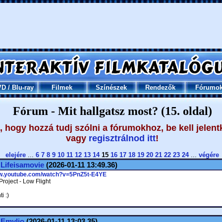
VD
/
Blu-ray
Filmek
Színészek
Rendezők
Fórumo
Fórum - Mit hallgatsz most? (15. oldal)
 hogy hozzá tudj szólni a fórumokhoz, be kell jelent
vagy
regisztrálnod itt
!
elejére
...
6
7
8
9
10
11
12
13
14
15
16
17
18
19
20
21
22
23
24
...
végére
.
Lifeisamovie
(2026-01-11 13:49.36)
ww.youtube.com/watch?v=5PnZ5t-E4YE
roject - Low Flight
i :)
.
Emylio
(2026-01-11 13:03.35)