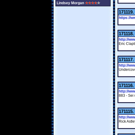
Lindsey Morgan
171119.
https://
171118.
http://w
Eric Clapt
171117.
http://w
Undercove
171116.
http://w
883 - Sei 
171115.
http://w
Rick Astl