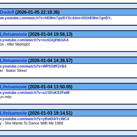
Dodo9
(2026-01-05 22:18.36)
www.youtube.com/watch?v=hEMm7gxBYSc&list=RDhEMm7gxBY..
Lifeisamovie
(2026-01-04 19:56.13)
ww.youtube.com/watch?v=xuSGQPj6OAA
on - After Midnight
Lifeisamovie
(2026-01-04 14:26.57)
ww.youtube.com/watch?v=WP5GlfF2rB4
r - Baker Street
Lifeisamovie
(2026-01-04 13:50.05)
ww.youtube.com/watch?v=a1SDoK92FwM
un mito
Lifeisamovie
(2026-01-03 19:14.51)
ww.youtube.com/watch?v=yBwD4iYcWC4
ey - She Wants To Dance With Me 1988