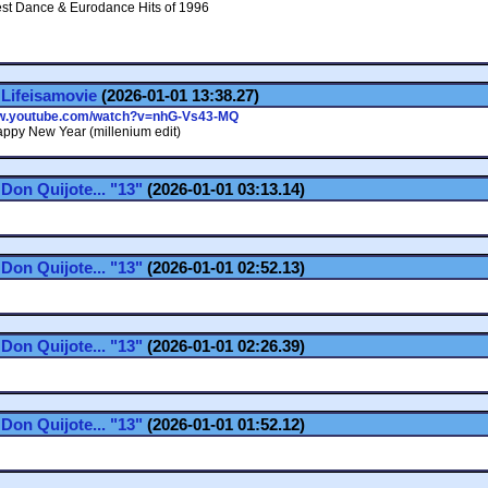
st Dance & Eurodance Hits of 1996
.
Lifeisamovie
(2026-01-01 13:38.27)
ww.youtube.com/watch?v=nhG-Vs43-MQ
ppy New Year (millenium edit)
.
Don Quijote... "13"
(2026-01-01 03:13.14)
.
Don Quijote... "13"
(2026-01-01 02:52.13)
.
Don Quijote... "13"
(2026-01-01 02:26.39)
.
Don Quijote... "13"
(2026-01-01 01:52.12)