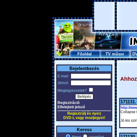
Főoldal
TV műsor
D
Bejelentkezés
E-mail:
Ahhoz,
Jelszó:
Megjegyezzelek?
171131
Regisztráció
Elfelejtett jelszó
http://w
Collapse P
Regisztrálj és nyerj
DVD-t, vagy mozijegyet!
Jó kis szint
Keress
171130