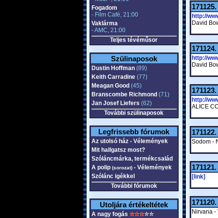
171125
Fogadom
- Film Café, 21:00
http://w
David Bow
Vaklárma
- AMC, 21:00
Teljes tévéműsor
171124
Szülinaposok
http://w
David Bowi
Dustin Hoffman
(89)
Keith Carradine
(77)
Meagan Good
(45)
171123
Branscombe Richmond
(71)
http://w
Jan Josef Liefers
(62)
ALICE C
További szülinaposok
Legfrissebb fórumok
171122
Az utolsó ház - Vélemények
Sodom - N
Mit hallgatsz most?
Szóláncmárka, termékcsalád
171121
A polip
- Vélemények
(sorozat)
Szólánc igékkel
[link]
További fórumok
171120
Utoljára értékeltétek
Nirvana -
A nagy fogás