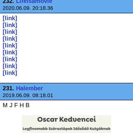
232.
Lifeisamovie
2020.06.09. 20:18.36
[link]
[link]
[link]
[link]
[link]
[link]
[link]
[link]
[link]
231.
Halember
2019.06.09. 08:18.01
M J F H B