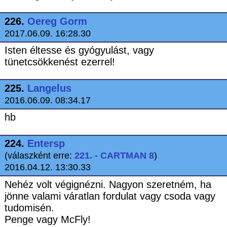
226.
Oereg Gorm
2017.06.09. 16:28.30
Isten éltesse és gyógyulást, vagy
tünetcsökkenést ezerrel!
225.
Langelus
2016.06.09. 08:34.17
hb
224.
Entersp
(válaszként erre:
221. - CARTMAN 8
)
2016.04.12. 13:30.33
Nehéz volt végignézni. Nagyon szeretném, ha
jönne valami váratlan fordulat vagy csoda vagy
tudomisén.
Penge vagy McFly!