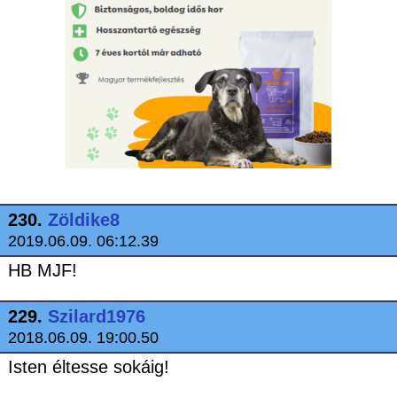
230.
Zöldike8
2019.06.09. 06:12.39
HB MJF!
229.
Szilard1976
2018.06.09. 19:00.50
Isten éltesse sokáig!