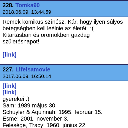
228.
Tomka90
2018.06.09. 13:44.59
Remek komikus színész. Kár, hogy ilyen súlyos
betegségben kell leélnie az életét. :(
Kitartásban és örömökben gazdag
születésnapot!
[link]
227.
Lifeisamovie
2017.06.09. 16:50.14
[link]
[link]
gyerekei :)
Sam: 1989 május 30.
Schuyler & Aquinnah: 1995. február 15.
Esme: 2001. november 3.
Felesége, Tracy: 1960. június 22.