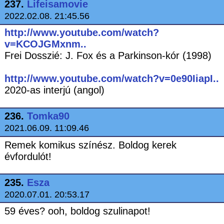
237.
Lifeisamovie
2022.02.08. 21:45.56
http://www.youtube.com/watch?
v=KCOJGMxnm..
Frei Dosszié: J. Fox és a Parkinson-kór (1998)
http://www.youtube.com/watch?v=0e90IiapI..
2020-as interjú (angol)
236.
Tomka90
2021.06.09. 11:09.46
Remek komikus színész. Boldog kerek
évfordulót!
235.
Esza
2020.07.01. 20:53.17
59 éves? ooh, boldog szulinapot!