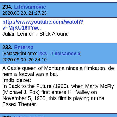
234.
Lifeisamovie
2020.06.28. 21:27.23
http://www.youtube.com/watch?
v=MjKU16TYw..
Julian Lennon - Stick Around
233.
Entersp
(válaszként erre:
232. - Lifeisamovie
)
2020.06.09. 20:34.10
A Cattle queen of Montana nincs a filmkaton, de
nem a fotóval van a baj.
Imdb idezet:
In Back to the Future (1985), when Marty McFly
(Michael J. Fox) first enters Hill Valley on
November 5, 1955, this film is playing at the
Essex Theater.