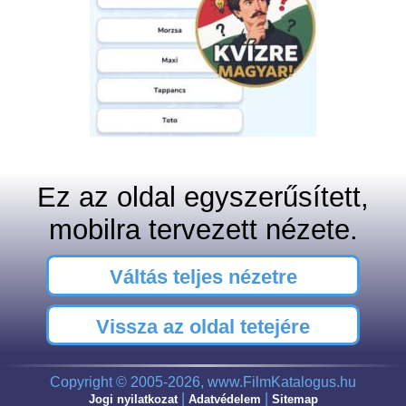
Ez az oldal egyszerűsített,
mobilra tervezett nézete.
Váltás teljes nézetre
Vissza az oldal tetejére
Copyright © 2005-2026, www.FilmKatalogus.hu
|
|
Jogi nyilatkozat
Adatvédelem
Sitemap