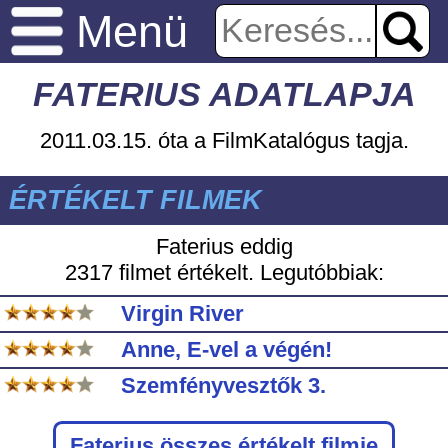
Menü
FATERIUS ADATLAPJA
2011.03.15. óta a FilmKatalógus tagja.
ÉRTÉKELT FILMEK
Faterius eddig
2317 filmet értékelt. Legutóbbiak:
Virgin River
Anne, E-vel a végén!
Szemfényvesztők 3.
Faterius
összes értékelt filmje