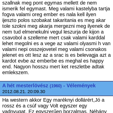
szallnak meg pont egymas mellett de nem
ismerik fel egymast. Meg valami kastelyba tartja
fogva valami oreg ember es nala kell ilyen
ijeszto polos szobakat takaritania es meg akar
tole szokni meg akarja mergezni meg ilyenek de
nem tud elmenekulni vegul leszurja de kijon a
csavobol a szelleme mert csak valami karddal
lehet megolni es a vege az valami olyasmi h van
valami nepi osszejovetel meg valami csonakos
jelenet es ott lesz az a srac is es belevagja azt a
kardot evbe az emberbe es meghal es happy
end. Nagyon hosszu mert ket reszletbe adtak
emlekszem.
A hét mesterlövész
- Vélemények
(1960)
2012.08.21. 20:09.30
Ha western akkor Egy maréknyi dollárért,Jó a
rossz és a csúf vagy Volt egyszer egy
vadnyugat. Ez egyszerűen borzalmas. Néhány