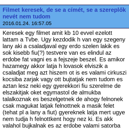
Filmet keresek, de se a címét, se a szereplők
nevét nem tudom
2016.01.24. 16:57.05
Keresek egy filmet amit kb 10 evvel ezelott
lattam a Tvbe. Ugy kezdodik h van egy szegeny
lany aki a csaladjaval egy erdo szelen lakik es
sok kisebb fiu(?) testvere van es elindul az
erdobe fat vagni es a fejszeje beszel. Es amikor
hazamegy akkor latja h lovasok elviszik a
csaladjat meg azt hiszem ot is es valami cirkuszi
kocsiba zarjak vagy ott bujtatjak nem tudom es
aztan lesz neki egy gyerekkori fiu szerelme de
elszakitjak oket egymastol de almukba
talalkoznak es beszelgetnek de ahogy felnonek
csak magukat latjak felnottnek a masik felet
(tehat pl a lany a fiut) gyereknek latja mert ugye
nem tudja h felnottkent hogy nez ki. Es akk
valahol bujkalnak es az erdobe valami satorba