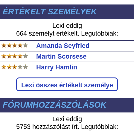
ÉRTÉKELT SZEMÉLYEK
Lexi eddig
664 személyt értékelt. Legutóbbiak:
Amanda Seyfried
Martin Scorsese
Harry Hamlin
Lexi
összes értékelt személye
FÓRUMHOZZÁSZÓLÁSOK
Lexi eddig
5753 hozzászólást írt. Legutóbbiak: