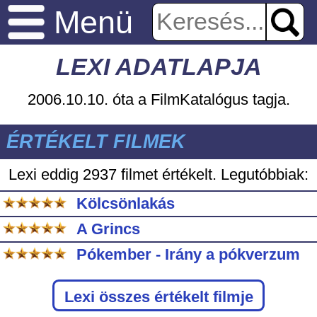
Menü
LEXI ADATLAPJA
2006.10.10. óta a FilmKatalógus tagja.
ÉRTÉKELT FILMEK
Lexi eddig
2937 filmet értékelt. Legutóbbiak:
Kölcsönlakás
A Grincs
Pókember - Irány a pókverzum
Lexi
összes értékelt filmje