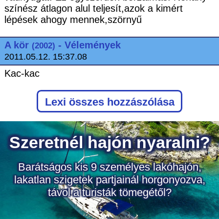
színész átlagon alul teljesít,azok a kimért
lépések ahogy mennek,szörnyű
A kör
- Vélemények
(2002)
2011.05.12. 15:37.08
Kac-kac
Lexi
összes hozzászólása