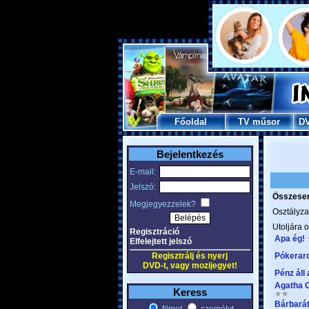
Főoldal
TV műsor
D
Bejelentkezés
E-mail:
Jelszó:
Összesen 
Megjegyezzelek?
Osztályza
Utoljára o
Regisztráció
Apa ég!
Elfelejtett jelszó
Regisztrálj és nyerj
Pókerar
DVD-t, vagy mozijegyet!
Pénz áll
Agatha C
Keress
Bárbará