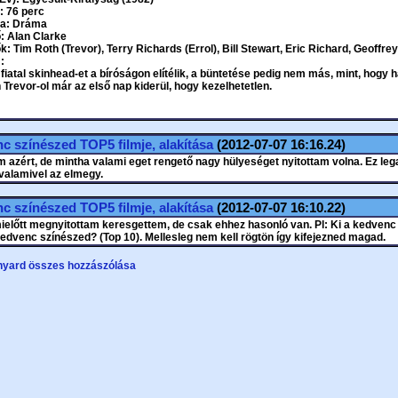
: 76 perc
ia: Dráma
: Alan Clarke
k: Tim Roth (Trevor), Terry Richards (Errol), Bill Stewart, Eric Richard, Geoff
:
 fiatal skinhead-et a bíróságon elítélik, a büntetése pedig nem más, mint, hogy ha
Trevor-ol már az első nap kiderül, hogy kezelhetetlen.
c színészed TOP5 filmje, alakítása
(2012-07-07 16:16.24)
 azért, de mintha valami eget rengető nagy hülyeséget nyitottam volna. Ez leg
valamivel az elmegy.
c színészed TOP5 filmje, alakítása
(2012-07-07 16:10.22)
ielőtt megnyitottam keresgettem, de csak ehhez hasonló van. Pl: Ki a kedvenc
kedvenc színészed? (Top 10). Mellesleg nem kell rögtön így kifejezned magad.
nyard összes hozzászólása