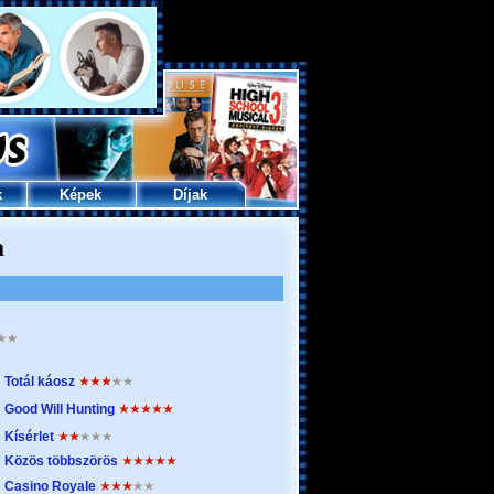
k
Képek
Díjak
a
Totál káosz
Good Will Hunting
Kísérlet
Közös többszörös
Casino Royale