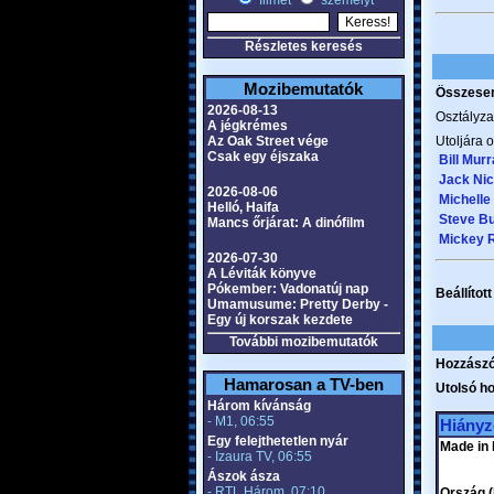
filmet
személyt
Részletes keresés
Mozibemutatók
Összesen 
2026-08-13
Osztályza
A jégkrémes
Az Oak Street vége
Utoljára o
Csak egy éjszaka
Bill Mur
Jack Nic
2026-08-06
Michelle 
Helló, Haifa
Steve B
Mancs őrjárat: A dinófilm
Mickey 
2026-07-30
A Léviták könyve
Pókember: Vadonatúj nap
Beállítot
Umamusume: Pretty Derby -
Egy új korszak kezdete
További mozibemutatók
Hozzászó
Hamarosan a TV-ben
Utolsó h
Három kívánság
- M1, 06:55
Hiányz
Egy felejthetetlen nyár
Made in 
- Izaura TV, 06:55
Ászok ásza
- RTL Három, 07:10
Ország (