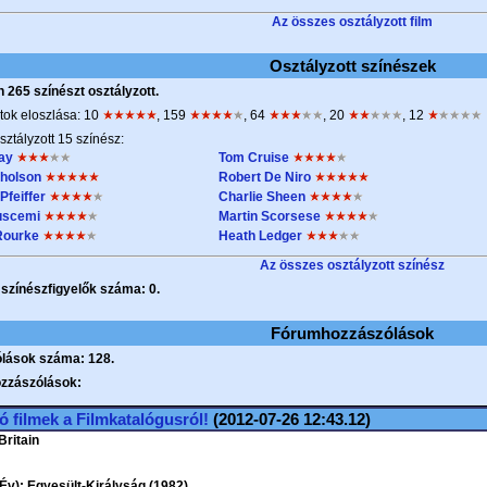
Az összes osztályzott film
Osztályzott színészek
265 színészt osztályzott.
tok eloszlása: 10
, 159
, 64
, 20
, 12
sztályzott 15 színész:
ray
Tom Cruise
holson
Robert De Niro
Pfeiffer
Charlie Sheen
uscemi
Martin Scorsese
Rourke
Heath Ledger
Az összes osztályzott színész
t színészfigyelők száma: 0.
Fórumhozzászólások
lások száma: 128.
ozzászólások:
ó filmek a Filmkatalógusról!
(2012-07-26 12:43.12)
Britain
Év): Egyesült-Királyság (1982)