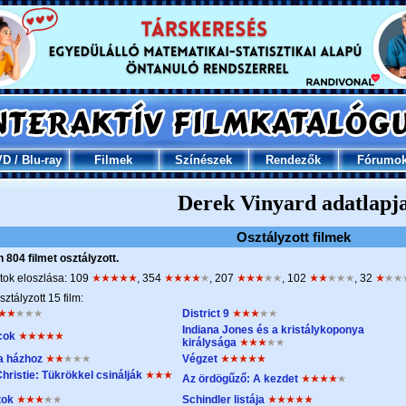
VD
/
Blu-ray
Filmek
Színészek
Rendezők
Fórumo
Derek Vinyard adatlapj
Osztályzott filmek
804 filmet osztályzott.
tok eloszlása: 109
, 354
, 207
, 102
, 32
sztályzott 15 film:
District 9
Indiana Jones és a kristálykoponya
cok
királysága
 a házhoz
Végzet
hristie: Tükrökkel csinálják
Az ördögűző: A kezdet
tok
Schindler listája