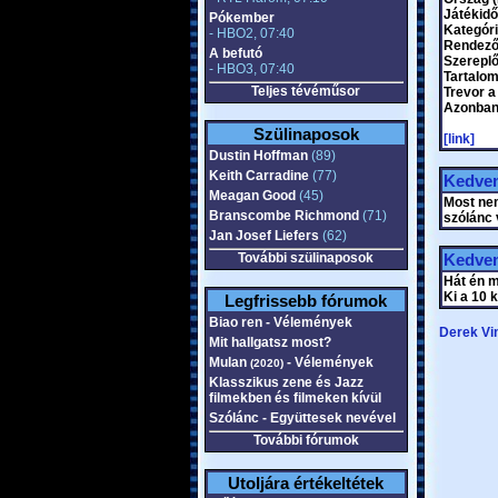
Játékidő
Pókember
Kategór
- HBO2, 07:40
Rendező
A befutó
Szereplő
- HBO3, 07:40
Tartalom
Teljes tévéműsor
Trevor a
Azonban 
Szülinaposok
[link]
Dustin Hoffman
(89)
Keith Carradine
(77)
Kedven
Meagan Good
(45)
Most nem
Branscombe Richmond
(71)
szólánc 
Jan Josef Liefers
(62)
További szülinaposok
Kedven
Hát én m
Ki a 10 
Legfrissebb fórumok
Biao ren - Vélemények
Derek Vi
Mit hallgatsz most?
Mulan
- Vélemények
(2020)
Klasszikus zene és Jazz
filmekben és filmeken kívül
Szólánc - Együttesek nevével
További fórumok
Utoljára értékeltétek