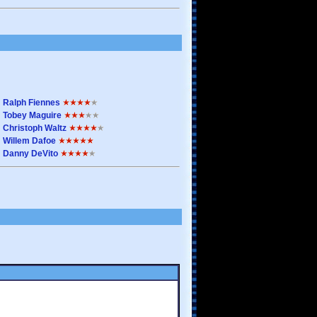
Ralph Fiennes
Tobey Maguire
Christoph Waltz
Willem Dafoe
Danny DeVito