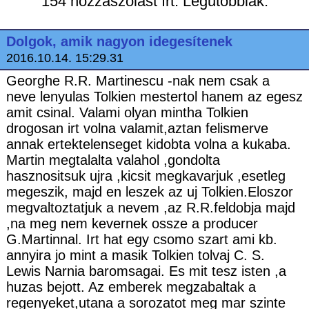
154 hozzászólást írt. Legutóbbiak:
Dolgok, amik nagyon idegesítenek
2016.10.14. 15:29.31
Georghe R.R. Martinescu -nak nem csak a
neve lenyulas Tolkien mestertol hanem az egesz
amit csinal. Valami olyan mintha Tolkien
drogosan irt volna valamit,aztan felismerve
annak ertektelenseget kidobta volna a kukaba.
Martin megtalalta valahol ,gondolta
hasznositsuk ujra ,kicsit megkavarjuk ,esetleg
megeszik, majd en leszek az uj Tolkien.Eloszor
megvaltoztatjuk a nevem ,az R.R.feldobja majd
,na meg nem kevernek ossze a producer
G.Martinnal. Irt hat egy csomo szart ami kb.
annyira jo mint a masik Tolkien tolvaj C. S.
Lewis Narnia baromsagai. Es mit tesz isten ,a
huzas bejott. Az emberek megzabaltak a
regenyeket,utana a sorozatot meg mar szinte