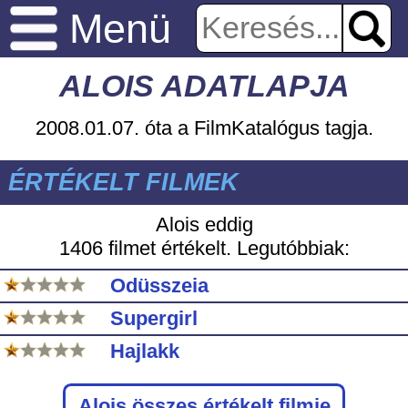
Menü
ALOIS ADATLAPJA
2008.01.07. óta a FilmKatalógus tagja.
ÉRTÉKELT FILMEK
Alois eddig
1406 filmet értékelt. Legutóbbiak:
Odüsszeia
Supergirl
Hajlakk
Alois
összes értékelt filmje