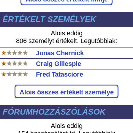
ÉRTÉKELT SZEMÉLYEK
Alois eddig
806 személyt értékelt. Legutóbbiak:
Jonas Chernick
Craig Gillespie
Fred Tatasciore
Alois
összes értékelt személye
FÓRUMHOZZÁSZÓLÁSOK
Alois eddig