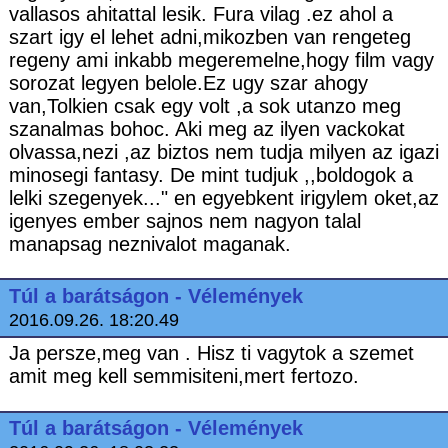
vallasos ahitattal lesik. Fura vilag .ez ahol a
szart igy el lehet adni,mikozben van rengeteg
regeny ami inkabb megeremelne,hogy film vagy
sorozat legyen belole.Ez ugy szar ahogy
van,Tolkien csak egy volt ,a sok utanzo meg
szanalmas bohoc. Aki meg az ilyen vackokat
olvassa,nezi ,az biztos nem tudja milyen az igazi
minosegi fantasy. De mint tudjuk ,,boldogok a
lelki szegenyek..." en egyebkent irigylem oket,az
igenyes ember sajnos nem nagyon talal
manapsag neznivalot maganak.
Túl a barátságon - Vélemények
2016.09.26. 18:20.49
Ja persze,meg van . Hisz ti vagytok a szemet
amit meg kell semmisiteni,mert fertozo.
Túl a barátságon - Vélemények