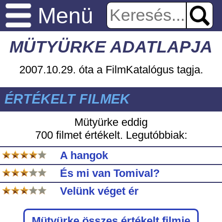
Menü
MÜTYÜRKE ADATLAPJA
2007.10.29. óta a FilmKatalógus tagja.
ÉRTÉKELT FILMEK
Mütyürke eddig
700 filmet értékelt. Legutóbbiak:
A hangok
És mi van Tomival?
Velünk véget ér
Mütyürke
összes értékelt filmje