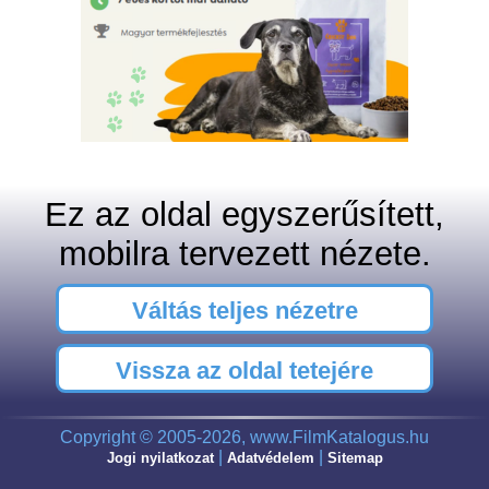
Ez az oldal egyszerűsített,
mobilra tervezett nézete.
Váltás teljes nézetre
Vissza az oldal tetejére
Copyright © 2005-2026, www.FilmKatalogus.hu
|
|
Jogi nyilatkozat
Adatvédelem
Sitemap