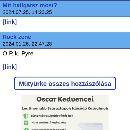
Mit hallgatsz most?
2024.07.25. 14:23.25
[link]
Rock zene
2024.01.26. 22:47.28
O.R.k.-Pyre
[link]
Mütyürke
összes hozzászólása