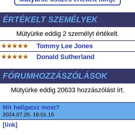
ÉRTÉKELT SZEMÉLYEK
Mütyürke eddig
2 személyt értékelt.
Tommy Lee Jones
Donald Sutherland
FÓRUMHOZZÁSZÓLÁSOK
Mütyürke eddig
20633 hozzászólást írt.
Mit hallgatsz most?
2024.07.25. 16:01.15
[link]