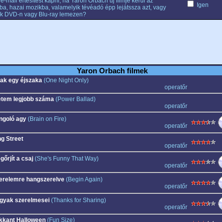
e-mail értesítést kapni, ha Yaron Orbach új filmje kerül az
Igen
ba, hazai mozikba, valamelyik tévéadó épp lejátssza azt, vagy
k DVD-n vagy Blu-ray lemezen?
Yaron Orbach filmek
ak egy éjszaka
(One Night Only)
operatőr
etem legjobb száma
(Power Ballad)
operatőr
ngoló agy
(Brain on Fire)
operatőr
ng Street
operatőr
gőrjít a csaj
(She's Funny That Way)
operatőr
erelemre hangszerelve
(Begin Again)
operatőr
gyak szerelmesei
(Thanks for Sharing)
operatőr
kkant Halloween
(Fun Size)