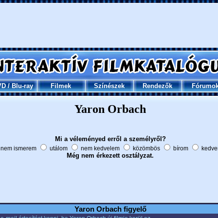
VD
/
Blu-ray
Filmek
Színészek
Rendezők
Fórumo
Yaron Orbach
Mi a véleményed erről a személyről?
nem ismerem
utálom
nem kedvelem
közömbös
bírom
kedve
Még nem érkezett osztályzat.
Yaron Orbach figyelő