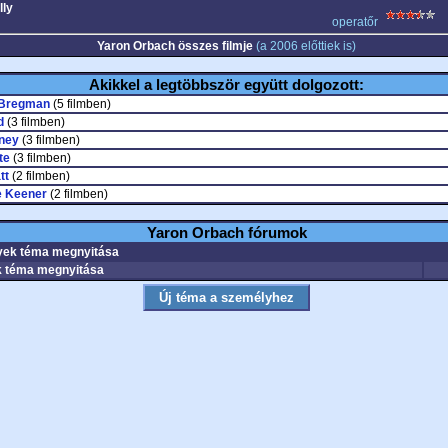
lly
operatőr
Yaron Orbach összes filmje
(a 2006 előttiek is)
Akikkel a legtöbbször együtt dolgozott:
 Bregman
(5 filmben)
d
(3 filmben)
ney
(3 filmben)
te
(3 filmben)
tt
(2 filmben)
e Keener
(2 filmben)
Yaron Orbach fórumok
ek téma megnyitása
 téma megnyitása