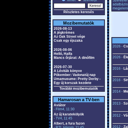
filmet
személyt
Szeretnél 
adatbázis
megjeleni
Részletes keresés
Mozibemutatók
2026-08-13
A jégkrémes
Az Oak Street vége
Csak egy éjszaka
2026 -
Cs
2026-08-06
Helló, Haifa
2026 -
Él
Mancs őrjárat: A dinófilm
2026-07-30
2016 -
Lá
A Léviták könyve
Pókember: Vadonatúj nap
Umamusume: Pretty Derby -
2016 -
Si
Egy új korszak kezdete
További mozibemutatók
2014 -
Me
Hamarosan a TV-ben
2013 -
Sz
Aviátor
- Film4, 11:30
Az új karatekölyök
2012 -
Vá
- TV4, 11:45
Albert, a fura fazon
2012 -
Za
- RTL Három, 11:45