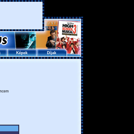
k
Képek
Díjak
ncem