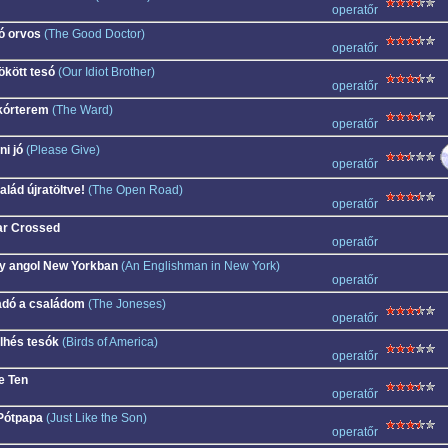
operatőr
ó orvos
(The Good Doctor)
operatőr
ökött tesó
(Our Idiot Brother)
operatőr
kórterem
(The Ward)
operatőr
ni jó
(Please Give)
operatőr
alád újratöltve!
(The Open Road)
operatőr
ar Crossed
operatőr
y angol New Yorkban
(An Englishman in New York)
operatőr
adó a családom
(The Joneses)
operatőr
lhés tesók
(Birds of America)
operatőr
e Ten
operatőr
Pótpapa
(Just Like the Son)
operatőr