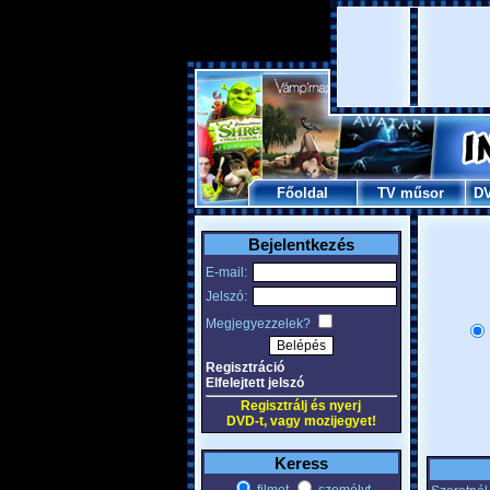
Főoldal
TV műsor
D
Bejelentkezés
E-mail:
Jelszó:
Megjegyezzelek?
Regisztráció
Elfelejtett jelszó
Regisztrálj és nyerj
DVD-t, vagy mozijegyet!
Keress