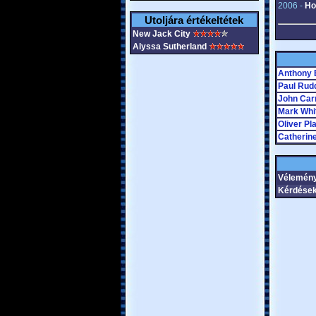
2006 -
Ho
Utoljára értékeltétek
New Jack City
Alyssa Sutherland
Anthony
Paul Rud
John Car
Mark Whi
Oliver Pla
Catherin
Vélemény
Kérdések