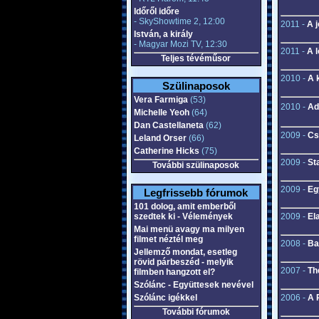
Időről időre
- SkyShowtime 2, 12:00
2011 -
A j
István, a király
- Magyar Mozi TV, 12:30
2011 -
A l
Teljes tévéműsor
2010 -
A 
Szülinaposok
Vera Farmiga
(53)
2010 -
Ad
Michelle Yeoh
(64)
Dan Castellaneta
(62)
2009 -
Cs
Leland Orser
(66)
Catherine Hicks
(75)
2009 -
St
További szülinaposok
2009 -
Eg
Legfrissebb fórumok
101 dolog, amit emberből
szedtek ki - Vélemények
2009 -
El
Mai menü avagy ma milyen
filmet néztél meg
2008 -
Ba
Jellemző mondat, esetleg
rövid párbeszéd - melyik
2007 -
Th
filmben hangzott el?
Szólánc - Együttesek nevével
Szólánc igékkel
2006 -
A 
További fórumok