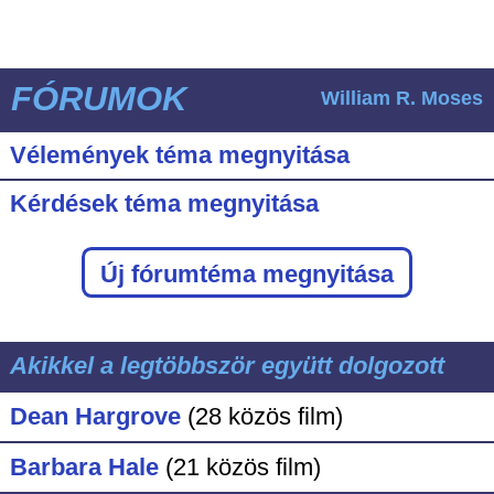
FÓRUMOK
William R. Moses
Vélemények téma megnyitása
Kérdések téma megnyitása
Új fórumtéma megnyitása
Akikkel a legtöbbször együtt dolgozott
Dean Hargrove
(28 közös film)
Barbara Hale
(21 közös film)