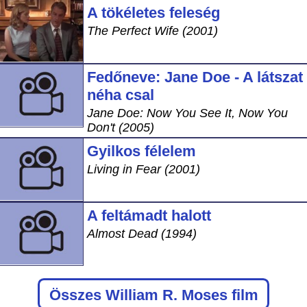
A tökéletes feleség
The Perfect Wife (2001)
Fedőneve: Jane Doe - A látszat
néha csal
Jane Doe: Now You See It, Now You
Don't (2005)
Gyilkos félelem
Living in Fear (2001)
A feltámadt halott
Almost Dead (1994)
Összes William R. Moses film