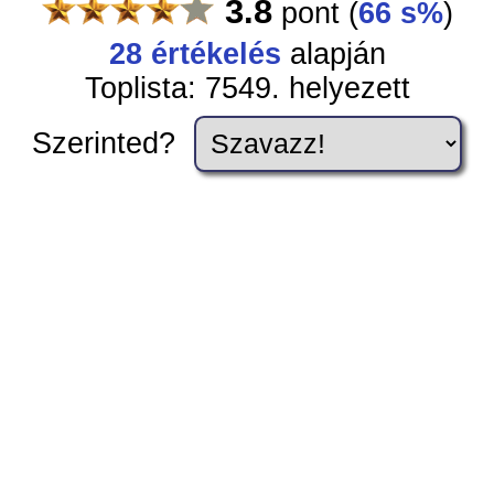
3.8
pont
(
66 s%
)
28 értékelés
alapján
Toplista: 7549. helyezett
Szerinted?