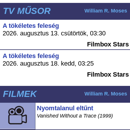
TV MŰSOR
William R. Moses
A tökéletes feleség
2026. augusztus 13. csütörtök, 03:30
Filmbox Stars
A tökéletes feleség
2026. augusztus 18. kedd, 03:25
Filmbox Stars
FILMEK
William R. Moses
Nyomtalanul eltűnt
Vanished Without a Trace (1999)