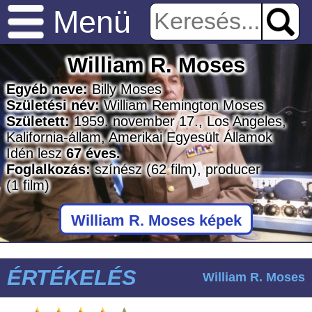
Menü
William R. Moses
Egyéb neve:
Billy Moses
Születési név:
William Remington Moses
Született:
1959. november 17., Los Angeles,
Kalifornia-állam, Amerikai Egyesült Államok
Idén lesz
67 éves.
Foglalkozás:
színész
(62 film)
, producer
(1 film)
William R. Moses képek
ÉRTÉKELÉS
William R. Moses