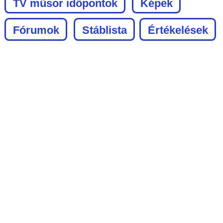
TV műsor időpontok
Képek
Fórumok
Stáblista
Értékelések