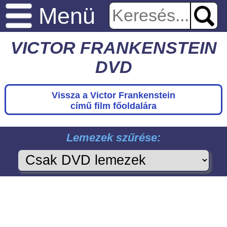
Menü
VICTOR FRANKENSTEIN
DVD
Vissza a Victor Frankenstein
című film főoldalára
Lemezek szűrése: