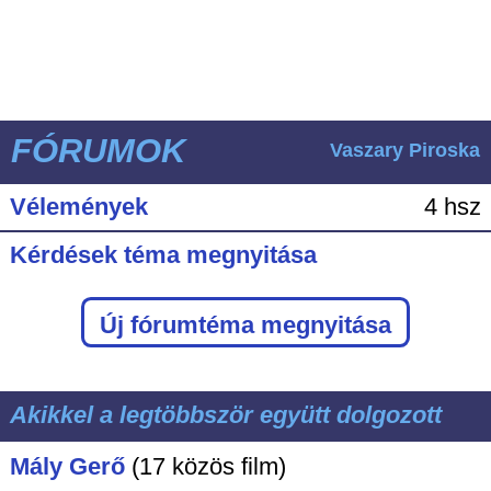
FÓRUMOK
Vaszary Piroska
Vélemények
4 hsz
Kérdések téma megnyitása
Új fórumtéma megnyitása
Akikkel a legtöbbször együtt dolgozott
Mály Gerő
(17 közös film)