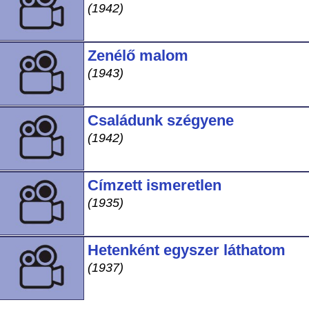
(1942)
Zenélő malom
(1943)
Családunk szégyene
(1942)
Címzett ismeretlen
(1935)
Hetenként egyszer láthatom
(1937)