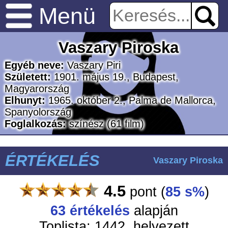
Menü
Vaszary Piroska
Egyéb neve:
Vaszary Piri
Született:
1901. május 19., Budapest,
Magyarország
Elhunyt:
1965. október 2., Palma de Mallorca,
Spanyolország
Foglalkozás:
színész
(61 film)
ÉRTÉKELÉS
Vaszary Piroska
4.5
pont
(
85 s%
)
63 értékelés
alapján
Toplista: 1442. helyezett