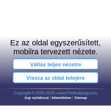
Ez az oldal egyszerűsített,
mobilra tervezett nézete.
Váltás teljes nézetre
Vissza az oldal tetejére
Copyright © 2005-2026, www.FilmKatalogus.hu
|
|
Jogi nyilatkozat
Adatvédelem
Sitemap