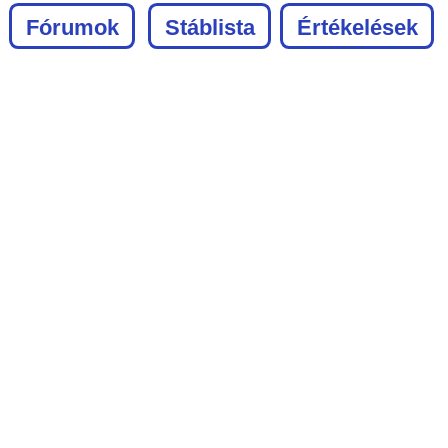
Fórumok
Stáblista
Értékelések