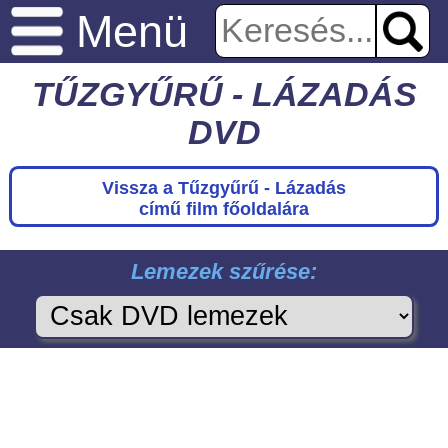
Menü
TŰZGYŰRŰ - LÁZADÁS
DVD
Vissza a Tűzgyűrű - Lázadás
című film főoldalára
Lemezek szűrése: