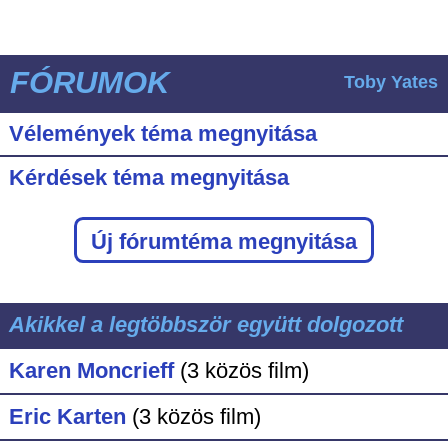
FÓRUMOK
Toby Yates
Vélemények téma megnyitása
Kérdések téma megnyitása
Új fórumtéma megnyitása
Akikkel a legtöbbször együtt dolgozott
Karen Moncrieff
(3 közös film)
Eric Karten
(3 közös film)