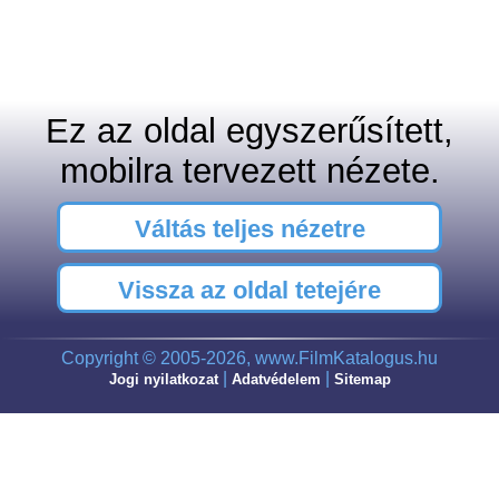
Ez az oldal egyszerűsített,
mobilra tervezett nézete.
Váltás teljes nézetre
Vissza az oldal tetejére
Copyright © 2005-2026, www.FilmKatalogus.hu
|
|
Jogi nyilatkozat
Adatvédelem
Sitemap