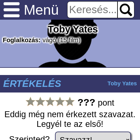
Menü
Toby Yates
Foglalkozás:
vágó
(15 film)
ÉRTÉKELÉS
Toby Yates
???
pont
Eddig még nem érkezett szavazat.
Legyél te az első!
Szerinted?