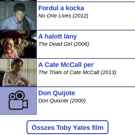
Fordul a kocka
No One Lives (2012)
A halott lány
The Dead Girl (2006)
A Cate McCall per
The Trials of Cate McCall (2013)
Don Quijote
Don Quixote (2000)
Összes Toby Yates film