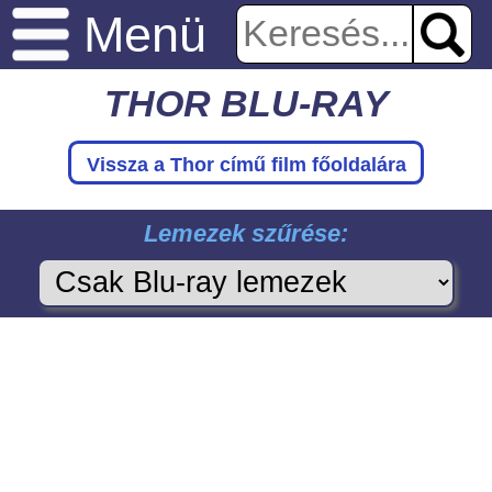
Menü
THOR BLU-RAY
Vissza a Thor
című film főoldalára
Lemezek szűrése: