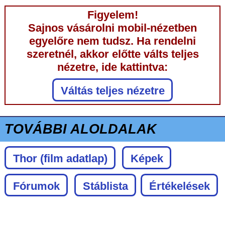
Figyelem!
Sajnos vásárolni mobil-nézetben
egyelőre nem tudsz. Ha rendelni
szeretnél, akkor előtte válts teljes
nézetre, ide kattintva:
Váltás teljes nézetre
TOVÁBBI ALOLDALAK
Thor
(film adatlap)
Képek
Fórumok
Stáblista
Értékelések