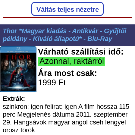
Váltás teljes nézetre
Thor *Magyar kiadás - Antikvár - Gyűjtői
példány - Kiváló állapotú* - Blu-Ray
Várható szállítási idő:
Azonnal, raktárról
Ára most csak:
1999 Ft
Extrák:
szinkron: igen felirat: igen A film hossza 115
perc Megjelenés dátuma 2011. szeptember
29. Hangsávok magyar angol cseh lengyel
orosz török