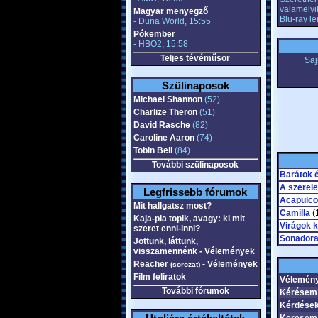
valamelyi
Magyar menyegző
Blu-ray l
- Duna World, 15:55
Pókember
- HBO2, 15:58
Teljes tévéműsor
Saj
Szülinaposok
Michael Shannon
(52)
Charlize Theron
(51)
David Rasche
(82)
Caroline Aaron
(74)
Tobin Bell
(84)
További szülinaposok
Barátok 
A szerel
Legfrissebb fórumok
Acapulco
Mit hallgatsz most?
Camilla
(
Kaja-pia topik, avagy: ki mit
Virágok k
szeret enni-inni?
Sonadora
Jöttünk, láttunk,
visszamennénk - Vélemények
Reacher
- Vélemények
(sorozat)
Film feliratok
Vélemén
További fórumok
Kérésem
Kérdések