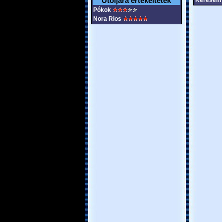
Utoljára értékeltétek
Keresem 
Pókok
Nora Rios