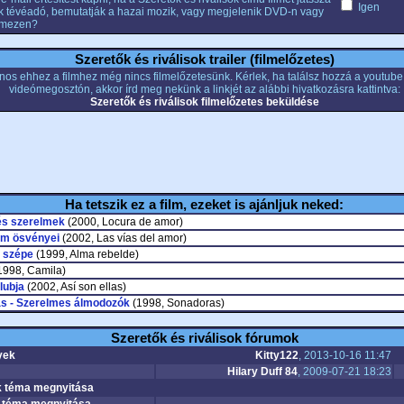
Igen
k tévéadó, bemutatják a hazai mozik, vagy megjelenik DVD-n vagy
emezen?
Szeretők és riválisok trailer (filmelőzetes)
nos ehhez a filmhez még nincs filmelőzetesünk. Kérlek, ha találsz hozzá a youtub
videómegosztón, akkor írd meg nekünk a linkjét az alábbi hivatkozásra kattintva:
Szeretők és riválisok filmelőzetes beküldése
Ha tetszik ez a film, ezeket is ajánljuk neked:
és szerelmek
(2000, Locura de amor)
em ösvényei
(2002, Las vías del amor)
 szépe
(1999, Alma rebelde)
1998, Camila)
lubja
(2002, Así son ellas)
s - Szerelmes álmodozók
(1998, Sonadoras)
Szeretők és riválisok fórumok
yek
Kitty122
, 2013-10-16 11:47
Hilary Duff 84
, 2009-07-21 18:23
 téma megnyitása