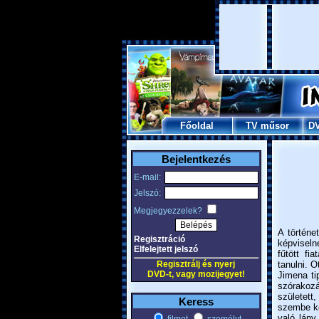
Főoldal
TV műsor
D
Bejelentkezés
E-mail:
Jelszó:
Megjegyezzelek?
A történe
Regisztráció
képviseln
Elfelejtett jelszó
fűtött fi
Regisztrálj és nyerj
tanulni. O
DVD-t, vagy mozijegyet!
Jimena ti
szórakozá
született
Keress
szembe ke
való lány