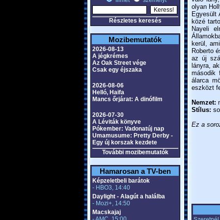
filmet
személyt
olyan Hol
Egyesült 
Részletes keresés
közé tart
Nayeli e
Államokba
Mozibemutatók
kerül, am
2026-08-13
Roberto és
A jégkrémes
az új szá
Az Oak Street vége
lányra, a
Csak egy éjszaka
második f
álarca mö
2026-08-06
eszközt fe
Helló, Haifa
Mancs őrjárat: A dinófilm
Nemzet:
m
Stílus:
so
2026-07-30
A Léviták könyve
Ez a soroz
Pókember: Vadonatúj nap
Umamusume: Pretty Derby -
Egy új korszak kezdete
További mozibemutatók
Hamarosan a TV-ben
Képzeletbeli barátok
- HBO3, 14:40
Daylight - Alagút a halálba
- Mozi+, 14:50
Macskajaj
- AMC, 15:00
Szeretnél 