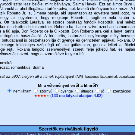
lywoodi sztár lesz belőle, mint bálványa, Salma Hayek. Ezt az álmot űzve u
Államokba, ahol illegálisan tartózkodva, sok keserű élményben lesz része. A 
ozik Roberto Jr. is, Jimena bátyja, aki ugyanazon az egyetem tanul jogot, m
lmegy az egyetemre, hogy megkérje Roberto-t, segítsen neki kijutni a
. Ott találkozik Laurával és szoros barátság fonódik közöttük, ami nehé
ikor mindketten beleszeretnek Roberto-ba. Laura szíve azonban hamarosa
 a fiú apja, Don Roberto de la O között. Don Roberto arra kéri a lányt, tanít
mítógépek használatát. A férfi erős, határozott egyénisége mély benyom
ki öntudatlanul is összehasonlítja őt gyenge és gerinctelen apjával. Roxana, 
elesége különleges szépségű nő, aki gátlástalan, gonosz lelkét a tökéle
gé rejti. Roxana lángoló szenvedéllyel szereti férje jóképű fiát, és hajl
lhasználni azért, hogy a szeretőjévé tegye a fiút...
exikói
rozat, romantikus, dráma
at az 5907. helyen áll a filmek toplistáján!
(A Filmkatalógus látogatóinak osztályzata
Mi a véleményed erről a filmről?
nem láttam
szörnyű
gyenge
átlagos
jó
szenzációs
(133 osztályzat alapján 4.02)
Szeretők és riválisok figyelő
e-mail értesítést kapni, ha a Szeretők és riválisok című filmet játssza