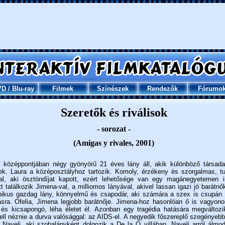
VD
/
Blu-ray
Filmek
Színészek
Rendezők
Fórumo
Szeretők és riválisok
- sorozat -
(Amigas y rivales, 2001)
t középpontjában négy gyönyörű 21 éves lány áll, akik különböző társada
ek. Laura a középosztályhoz tartozik. Komoly, érzékeny és szorgalmas, t
atal, aki ösztöndíjat kapott, ezért lehetősége van egy magánegyetemen i
tt találkozik Jimena-val, a milliomos lányával, akivel lassan igazi jó barátn
pikus gazdag lány, könnyelmű és csapodár, aki számára a szex is csupán
sra. Ofelia, Jimena legjobb barátnője. Jimena-hoz hasonlóan ő is vagyon
, és kicsapongó, léha életet él. Azonban egy tragédia hatására megváltozi
ll néznie a durva valósággal: az AIDS-el. A negyedik főszereplő szegényebb
, Nayeli, aki szobalányként dolgozik a De la O villában. Nayeli arról álmo