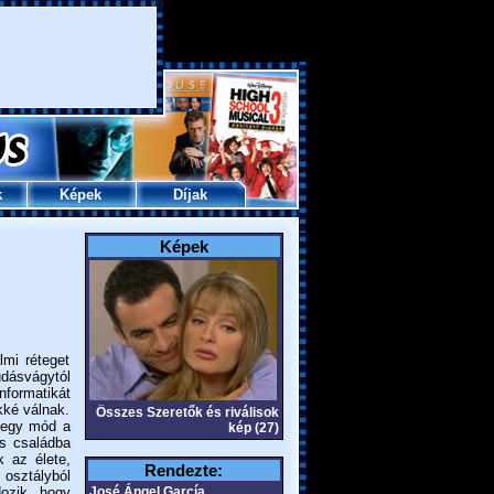
k
Képek
Díjak
Képek
lmi réteget
udásvágytól
nformatikát
őkké válnak.
Összes Szeretők és riválisok
 egy mód a
kép (27)
os családba
k az élete,
Rendezte:
 osztályból
dozik, hogy
José Ángel García