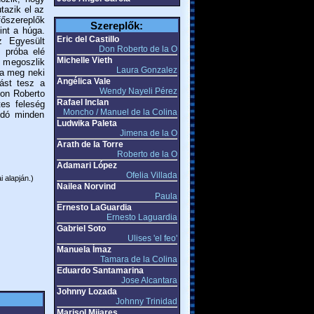
tazik el az
főszereplők
Szereplők:
int a húga.
Eric del Castillo
z Egyesült
Don Roberto de la O
z próba elé
Michelle Vieth
n megoszlik
Laura Gonzalez
sa meg neki
Angélica Vale
ást tesz a
Wendy Nayeli Pérez
Don Roberto
Rafael Inclan
tes feleség
Moncho / Manuel de la Colina
andó minden
Ludwika Paleta
Jimena de la O
Arath de la Torre
Roberto de la O
Adamari López
Ofelia Villada
i alapján.)
Nailea Norvind
Paula
Ernesto LaGuardia
Ernesto Laguardia
Gabriel Soto
Ulises 'el feo'
Manuela Ímaz
Tamara de la Colina
Eduardo Santamarina
Jose Alcantara
Johnny Lozada
Johnny Trinidad
Marisol Mijares