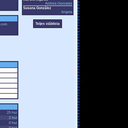
Andrea Gonzalez
Susana González
Angela
Teljes stáblista
e.com
25 hsz
2 hsz
0 hsz