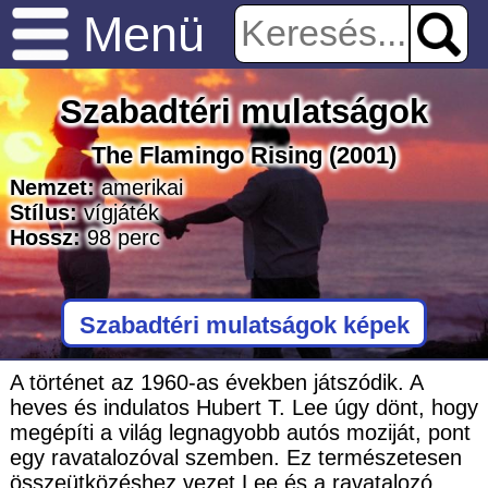
Menü
Szabadtéri mulatságok
The Flamingo Rising
(2001)
Nemzet:
amerikai
Stílus:
vígjáték
Hossz:
98
perc
Szabadtéri mulatságok képek
A történet az 1960-as években játszódik. A
heves és indulatos Hubert T. Lee úgy dönt, hogy
megépíti a világ legnagyobb autós moziját, pont
egy ravatalozóval szemben. Ez természetesen
összeütközéshez vezet Lee és a ravatalozó