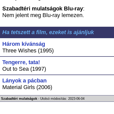
Szabadtéri mulatságok
Blu-ray
:
Nem jelent meg Blu-ray lemezen.
Ha tetszett a film, ezeket is ajánljuk
Három kívánság
Three Wishes (1995)
Tengerre, tata!
Out to Sea (1997)
Lányok a pácban
Material Girls (2006)
Szabadtéri mulatságok
-
Utolsó módosítás:
2023-06-04