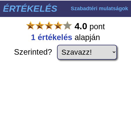
ÉRTÉKELÉS
Szabadtéri mulatságok
4.0
pont
1
értékelés
alapján
Szerinted?