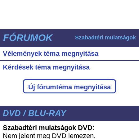
FÓRUMOK
Szabadtéri mulatságok
Vélemények téma megnyitása
Kérdések téma megnyitása
Új fórumtéma megnyitása
DVD / BLU-RAY
Szabadtéri mulatságok DVD
:
Nem jelent meg DVD lemezen.