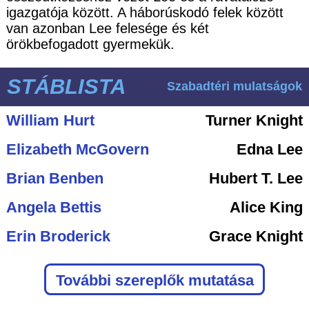
igazgatója között. A háborúskodó felek között
van azonban Lee felesége és két
örökbefogadott gyermekük.
STÁBLISTA
Szabadtéri mulatságok
William Hurt
Turner Knight
Elizabeth McGovern
Edna Lee
Brian Benben
Hubert T. Lee
Angela Bettis
Alice King
Erin Broderick
Grace Knight
További szereplők mutatása