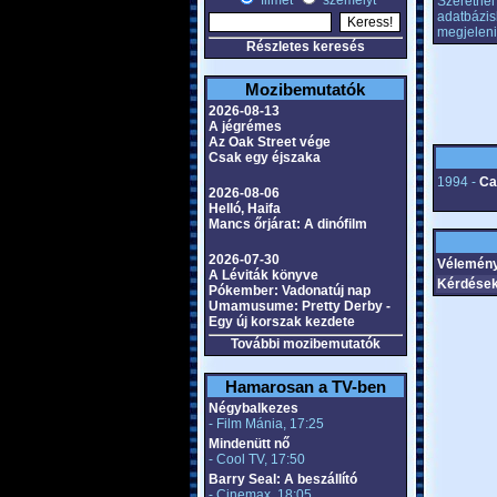
filmet
személyt
Szeretnél 
adatbázis
megjeleni
Részletes keresés
Mozibemutatók
2026-08-13
A jégrémes
Az Oak Street vége
Csak egy éjszaka
1994 -
Ca
2026-08-06
Helló, Haifa
Mancs őrjárat: A dinófilm
2026-07-30
Vélemény
A Léviták könyve
Kérdések
Pókember: Vadonatúj nap
Umamusume: Pretty Derby -
Egy új korszak kezdete
További mozibemutatók
Hamarosan a TV-ben
Négybalkezes
- Film Mánia, 17:25
Mindenütt nő
- Cool TV, 17:50
Barry Seal: A beszállító
- Cinemax, 18:05