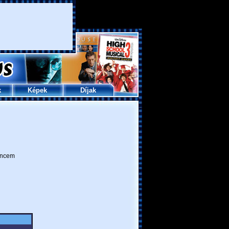
k
Képek
Díjak
ncem