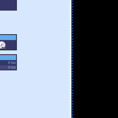
0 hsz
0 hsz