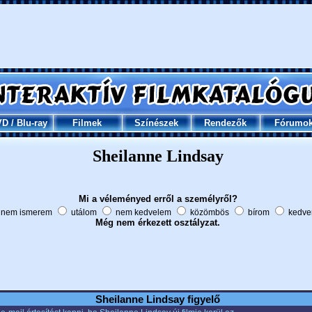
VD
/
Blu-ray
Filmek
Színészek
Rendezők
Fórumo
Sheilanne Lindsay
Mi a véleményed erről a személyről?
nem ismerem
utálom
nem kedvelem
közömbös
bírom
kedve
Még nem érkezett osztályzat.
Sheilanne Lindsay figyelő