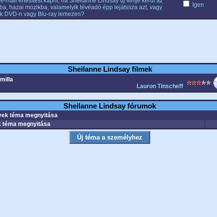
e-mail értesítést kapni, ha Sheilanne Lindsay új filmje kerül az
Igen
ba, hazai mozikba, valamelyik tévéadó épp lejátssza azt, vagy
k DVD-n vagy Blu-ray lemezen?
Sheilanne Lindsay filmek
milla
Lauron Tinscheff
Sheilanne Lindsay fórumok
ek téma megnyitása
 téma megnyitása