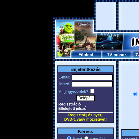
Főoldal
TV műsor
D
Bejelentkezés
E-mail:
Jelszó:
Megjegyezzelek?
Regisztráció
Elfelejtett jelszó
Regisztrálj és nyerj
DVD-t, vagy mozijegyet!
Keress