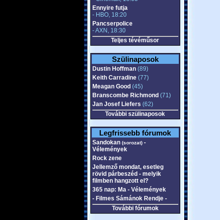
Ennyire futja
- HBO, 18:20
Pancserpolice
- AXN, 18:30
Teljes tévéműsor
Szülinaposok
Dustin Hoffman
(89)
Keith Carradine
(77)
Meagan Good
(45)
Branscombe Richmond
(71)
Jan Josef Liefers
(62)
További szülinaposok
Legfrissebb fórumok
Sandokan
-
(sorozat)
Vélemények
Rock zene
Jellemző mondat, esetleg
rövid párbeszéd - melyik
filmben hangzott el?
365 nap: Ma - Vélemények
- Filmes Sámánok Rendje -
További fórumok