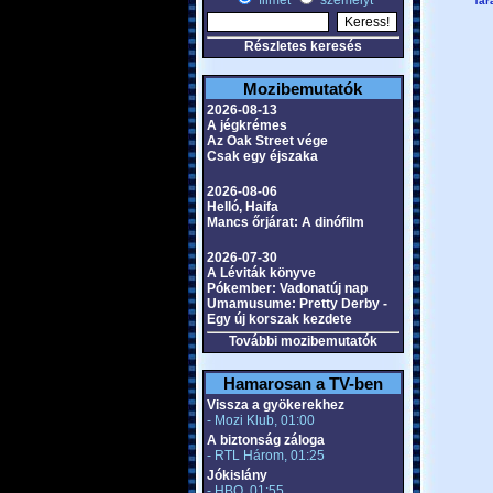
filmet
személyt
Tar
Részletes keresés
Mozibemutatók
2026-08-13
A jégkrémes
Az Oak Street vége
Csak egy éjszaka
2026-08-06
Helló, Haifa
Mancs őrjárat: A dinófilm
2026-07-30
A Léviták könyve
Pókember: Vadonatúj nap
Umamusume: Pretty Derby -
Egy új korszak kezdete
További mozibemutatók
Hamarosan a TV-ben
Vissza a gyökerekhez
- Mozi Klub, 01:00
A biztonság záloga
- RTL Három, 01:25
Jókislány
- HBO, 01:55