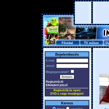
Főoldal
TV műsor
D
Bejelentkezés
E-mail:
Jelszó:
Megjegyezzelek?
Regisztráció
Elfelejtett jelszó
Regisztrálj és nyerj
DVD-t, vagy mozijegyet!
Keress