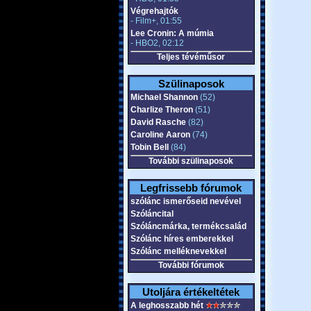
Végrehajtók
- Film+, 01:55
Lee Cronin: A múmia
- HBO2, 02:12
Teljes tévéműsor
Szülinaposok
Michael Shannon
(52)
Charlize Theron
(51)
David Rasche
(82)
Caroline Aaron
(74)
Tobin Bell
(84)
További szülinaposok
Legfrissebb fórumok
szólánc ismerőseid nevével
Szóláncital
Szóláncmárka, termékcsalád
Szólánc híres emberekkel
Szólánc melléknevekkel
További fórumok
Utoljára értékeltétek
A leghosszabb hét