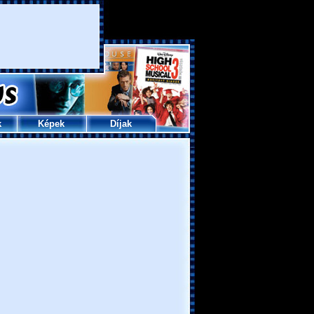
k
Képek
Díjak