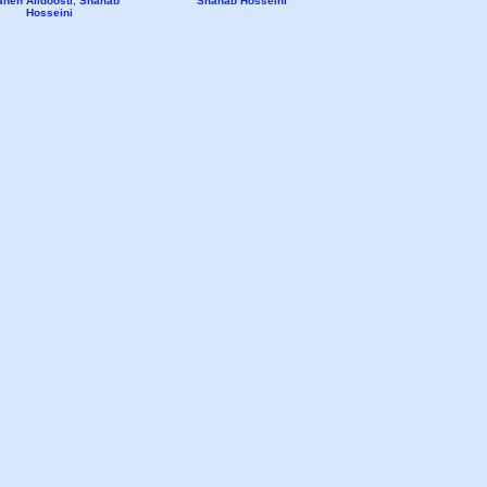
aneh Alidoosti
,
Shahab
Shahab Hosseini
Hosseini