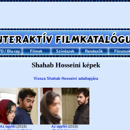
VD
/
Blu-ray
Filmek
Színészek
Rendezők
Fórumo
Shahab Hosseini képek
Vissza Shahab Hosseini adatlapjára
Az ügyfél
(2016)
Az ügyfél
(2016)