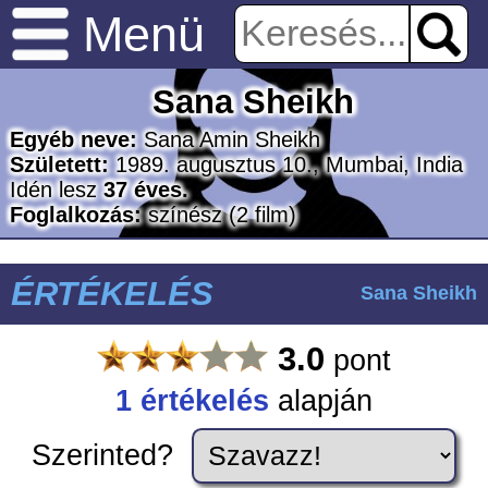
Menü
Sana Sheikh
Egyéb neve:
Sana Amin Sheikh
Született:
1989. augusztus 10., Mumbai, India
Idén lesz
37 éves.
Foglalkozás:
színész
(2 film)
ÉRTÉKELÉS
Sana Sheikh
3.0
pont
1 értékelés
alapján
Szerinted?