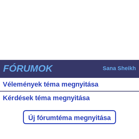
FÓRUMOK
Sana Sheikh
Vélemények téma megnyitása
Kérdések téma megnyitása
Új fórumtéma megnyitása